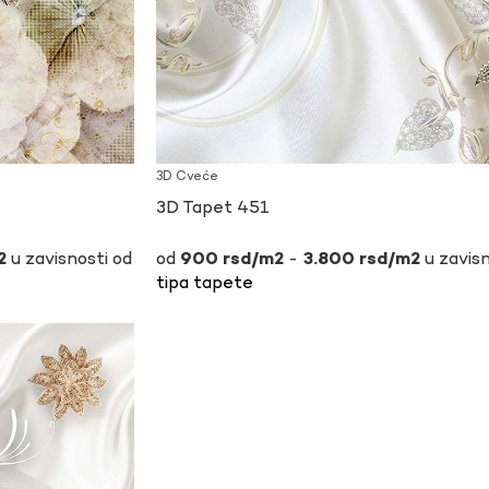
3D Cveće
3D Tapet 451
u zavisnosti od
-
u zavisn
900
rsd
3.800
rsd
tipa tapete