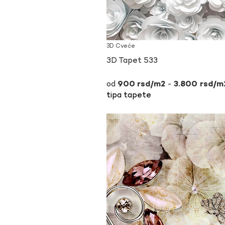
3D Cveće
3D Tapet 533
-
900
rsd
3.800
rsd
tipa tapete