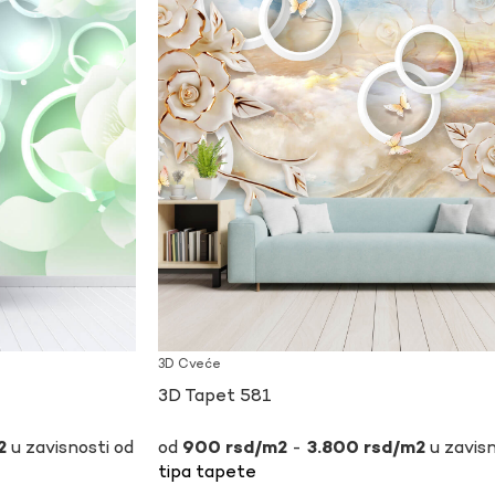
3D Cveće
3D Tapet 581
u zavisnosti od
-
u zavisn
900
rsd
3.800
rsd
tipa tapete