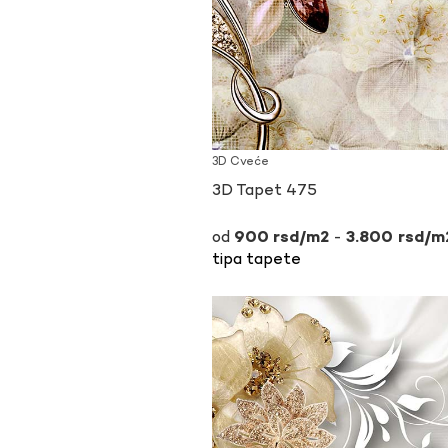
3D Cveće
3D Tapet 475
-
900
rsd
3.800
rsd
tipa tapete