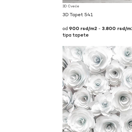
3D Cveće
3D Tapet 541
-
900
rsd
3.800
rsd
tipa tapete