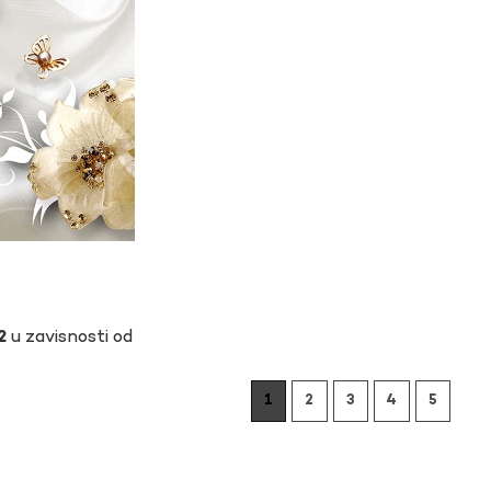
u zavisnosti od
1
2
3
4
5