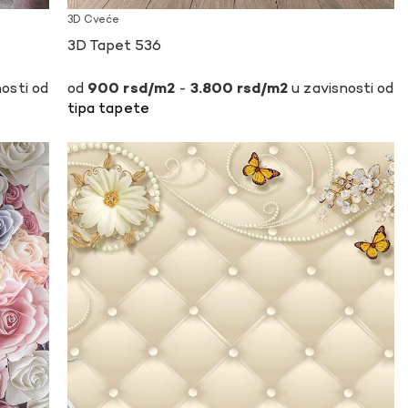
3D Cveće
3D Tapet 536
osti od
-
u zavisnosti od
900
rsd
3.800
rsd
tipa tapete