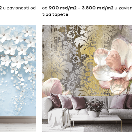
u zavisnosti od
-
u zavisn
900
rsd
3.800
rsd
tipa tapete