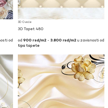
3D Cveće
3D Tapet 480
osti od
-
u zavisnosti od
900
rsd
3.800
rsd
tipa tapete