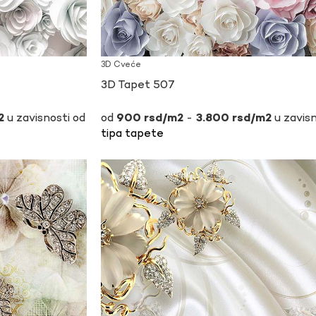
3D Cveće
3D Tapet 507
u zavisnosti od
-
u zavisn
900
rsd
3.800
rsd
tipa tapete