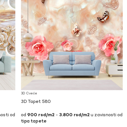
3D Cveće
3D Tapet 580
osti od
-
u zavisnosti od
900
rsd
3.800
rsd
tipa tapete