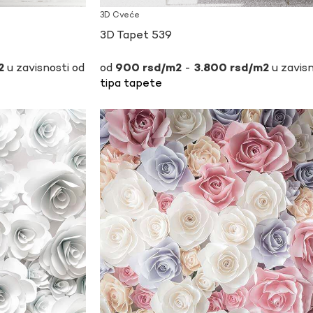
3D Cveće
3D Tapet 539
u zavisnosti od
-
u zavisn
900
rsd
3.800
rsd
tipa tapete