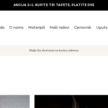
AKCIJA 2+1: KUPITE TRI TAPETE, PLATITE DVE
uda
O nama
Materijali
Naši radovi
Cenovnik
Uputs
Najbrža dostava na kućnu adresu