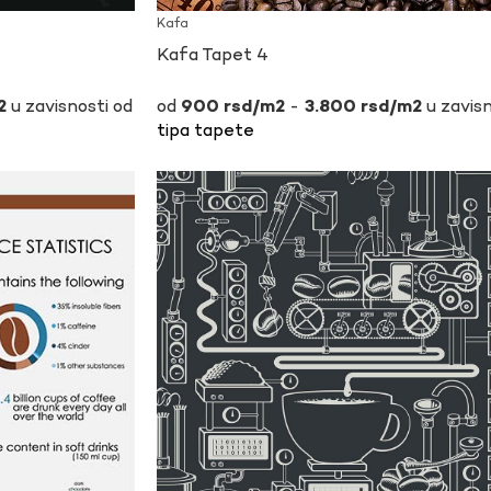
Kafa
Kafa Tapet 4
u zavisnosti od
-
u zavisn
900
rsd
3.800
rsd
tipa tapete