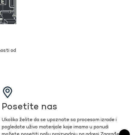
osti od
Posetite nas
Ukoliko želite da se upoznate sa procesom izrade i
pogledate uživo materijale koje imamo u ponudi
možete posetiti našu proizvodnju na adresi Zagrađe