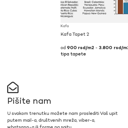
Kafa
Kafa Tapet 2
-
900
rsd
3.800
rsd
tipa tapete
Pišite nam
U svakom trenutku možete nam proslediti Vaš upit
putem mail-a, društvenih mreža, viber-a,
whatsapp-a ili forme na sajtu.