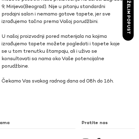
ŽELIM POPUST
9, Mirijevo(Beograd). Nije u pitanju standardni
prodajni salon i nemamo gotove tapete, jer sve
izrađujemo tačno prema Vašoj porudžbini.
U našoj proizvodnji pored materijala na kojima
izrađujemo tapete možete pogledati i tapete koje
se u tom trenutku štampaju, ali i uživo se
konsultovati sa nama oko Vaše potencijalne
porudžbine.
Čekamo Vas svakog radnog dana od 08h do 16h.
nama
Pratite nas