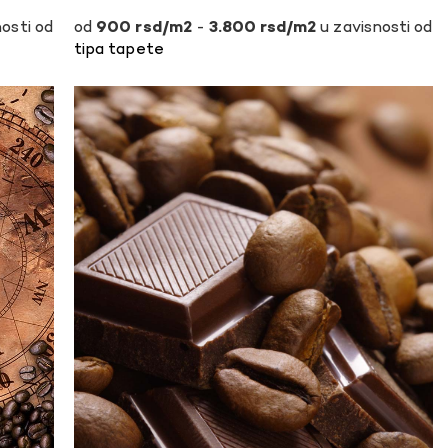
osti od
-
u zavisnosti od
900
rsd
3.800
rsd
tipa tapete