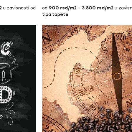
u zavisnosti od
-
u zavisn
900
rsd
3.800
rsd
tipa tapete