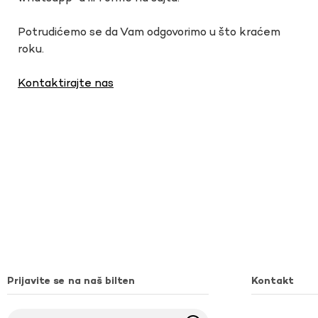
Potrudićemo se da Vam odgovorimo u što kraćem
roku.
Kontaktirajte nas
Prijavite se na naš bilten
Kontakt