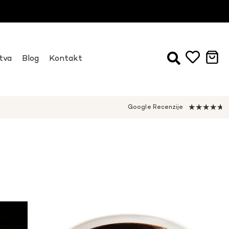
tva
Blog
Kontakt
★
★
★
★
★
Google Recenzije