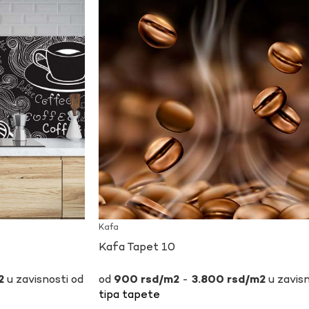
Kafa
Kafa Tapet 10
u zavisnosti od
-
u zavisn
900
rsd
3.800
rsd
tipa tapete