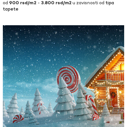
-
u zavisnosti od
tipa
900
rsd
3.800
rsd
tapete