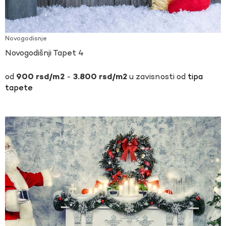
Novogodisnje
Novogodišnji Tapet 4
-
u zavisnosti od
tipa
900
rsd
3.800
rsd
tapete