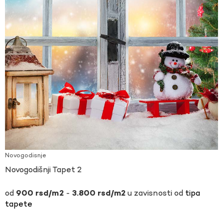
Novogodisnje
Novogodišnji Tapet 2
-
u zavisnosti od
tipa
900
rsd
3.800
rsd
tapete