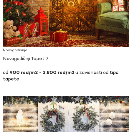
Novogodisnje
Novogodišnji Tapet 7
-
u zavisnosti od
tipa
900
rsd
3.800
rsd
tapete