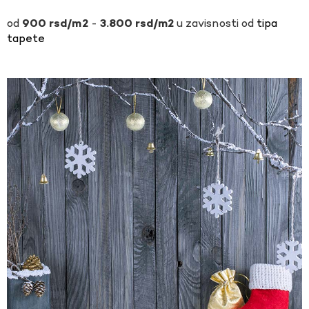
-
u zavisnosti od
tipa
900
rsd
3.800
rsd
tapete