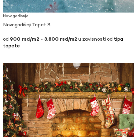
Novogodisnje
Novogodišnji Tapet 8
-
u zavisnosti od
tipa
900
rsd
3.800
rsd
tapete