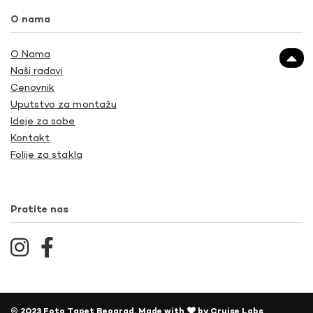
O nama
O Nama
Naši radovi
Cenovnik
Uputstvo za montažu
Ideje za sobe
Kontakt
Folije za stakla
Pratite nas
© 2023 Foto Tapet Beograd. Made with
by
Cruise Labs