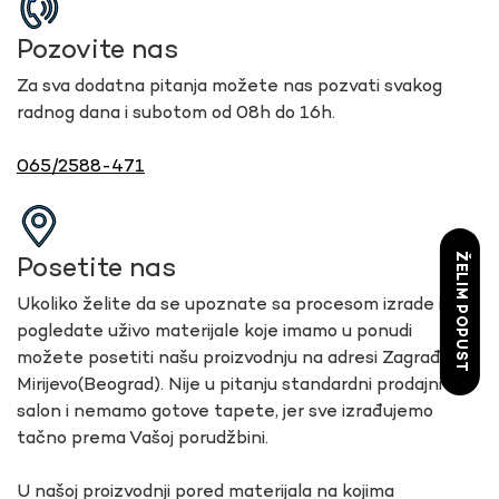
Pozovite nas
Za sva dodatna pitanja možete nas pozvati svakog
radnog dana i subotom od 08h do 16h.
065/2588-471
ŽELIM POPUST
Posetite nas
Ukoliko želite da se upoznate sa procesom izrade i
pogledate uživo materijale koje imamo u ponudi
možete posetiti našu proizvodnju na adresi Zagrađe 9,
Mirijevo(Beograd). Nije u pitanju standardni prodajni
salon i nemamo gotove tapete, jer sve izrađujemo
tačno prema Vašoj porudžbini.
U našoj proizvodnji pored materijala na kojima