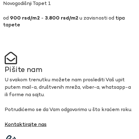
Novogodišnji Tapet 1
-
u zavisnosti od
tipa
900
rsd
3.800
rsd
tapete
Pišite nam
U svakom trenutku možete nam proslediti Vaš upit
putem mail-a, društvenih mreža, viber-a, whatsapp-a
ili forme na sajtu.
Potrudićemo se da Vam odgovorimo u što kraćem roku.
Kontaktirajte nas