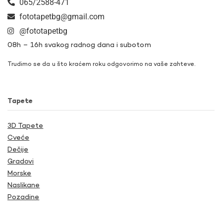
065/2588-471
fototapetbg@gmail.com
@fototapetbg
08h – 16h svakog radnog dana i subotom
Trudimo se da u što kraćem roku odgovorimo na vaše zahteve.
Tapete
3D Tapete
Cveće
Dečije
Gradovi
Morske
Naslikane
Pozadine