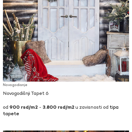
Novogodisnje
Novogodišnji Tapet 6
-
u zavisnosti od
tipa
900
rsd
3.800
rsd
tapete