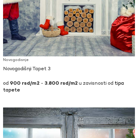
Novogodisnje
Novogodišnji Tapet 3
-
u zavisnosti od
tipa
900
rsd
3.800
rsd
tapete