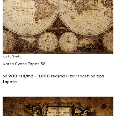
Karta Sveta
Karta Sveta Tapet 56
-
u zavisnosti od
tipa
900
rsd
3.800
rsd
tapete