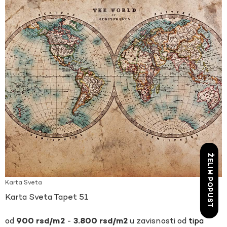
ŽELIM POPUST
Karta Sveta
Karta Sveta Tapet 51
-
u zavisnosti od
tipa
900
rsd
3.800
rsd