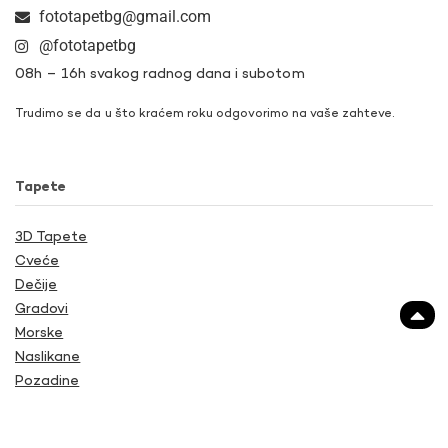
fototapetbg@gmail.com
@fototapetbg
08h – 16h svakog radnog dana i subotom
Trudimo se da u što kraćem roku odgovorimo na vaše zahteve.
Tapete
3D Tapete
Cveće
Dečije
Gradovi
Morske
Naslikane
Pozadine