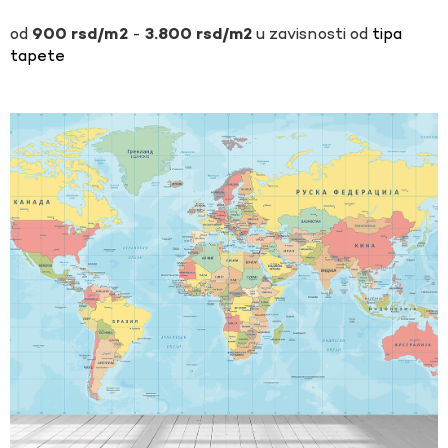
-
u zavisnosti od
tipa
900
rsd
3.800
rsd
tapete