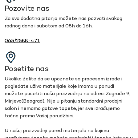
Pozovite nas
Za sva dodatna pitanja možete nas pozvati svakog
radnog dana i subotom od 08h do 16h.
065/2588-471
Posetite nas
Ukoliko želite da se upoznate sa procesom izrade i
pogledate uživo materijale koje imamo u ponudi
možete posetiti našu proizvodnju na adresi Zagrađe 9,
Mirijevo(Beograd). Nije u pitanju standardni prodajni
salon i nemamo gotove tapete, jer sve izrađujemo
tačno prema Vašoj porudžbini.
U našoj proizvodnji pored materijala na kojima