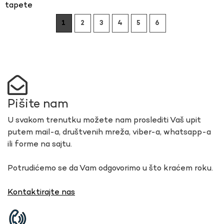
tapete
1
2
3
4
5
6
Pišite nam
U svakom trenutku možete nam proslediti Vaš upit
putem mail-a, društvenih mreža, viber-a, whatsapp-a
ili forme na sajtu.
Potrudićemo se da Vam odgovorimo u što kraćem roku.
Kontaktirajte nas