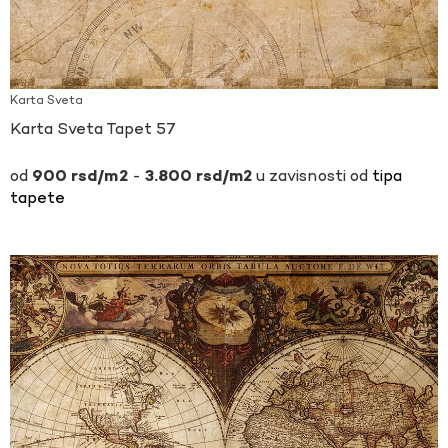
Karta Sveta
Karta Sveta Tapet 57
-
u zavisnosti od
tipa
900
rsd
3.800
rsd
tapete