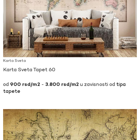
Karta Sveta
Karta Sveta Tapet 60
-
u zavisnosti od
tipa
900
rsd
3.800
rsd
tapete