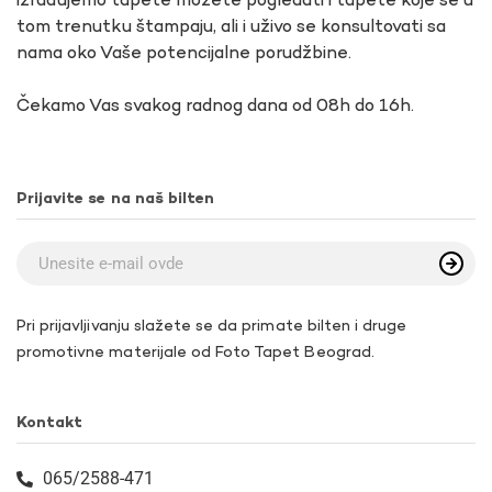
izrađujemo tapete možete pogledati i tapete koje se u
tom trenutku štampaju, ali i uživo se konsultovati sa
nama oko Vaše potencijalne porudžbine.
Čekamo Vas svakog radnog dana od 08h do 16h.
Prijavite se na naš bilten
Pri prijavljivanju slažete se da primate bilten i druge
promotivne materijale od Foto Tapet Beograd.
Kontakt
065/2588-471