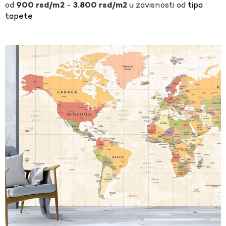
-
u zavisnosti od
tipa
900
rsd
3.800
rsd
tapete