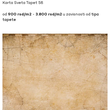
Karta Sveta Tapet 58
-
u zavisnosti od
tipa
900
rsd
3.800
rsd
tapete