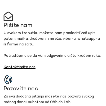
Pišite nam
U svakom trenutku možete nam proslediti Vaš upit
putem mail-a, društvenih mreža, viber-a, whatsapp-a
ili forme na sajtu.
Potrudićemo se da Vam odgovorimo u što kraćem roku.
Kontaktirajte nas
Pozovite nas
Za sva dodatna pitanja možete nas pozvati svakog
radnog dana i subotom od 08h do 16h.