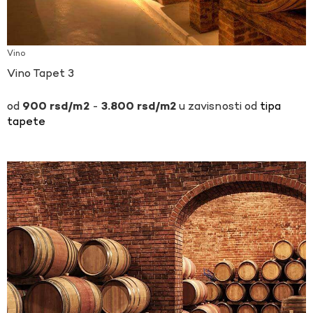
Vino
Vino Tapet 3
-
u zavisnosti od
tipa
900
rsd
3.800
rsd
tapete