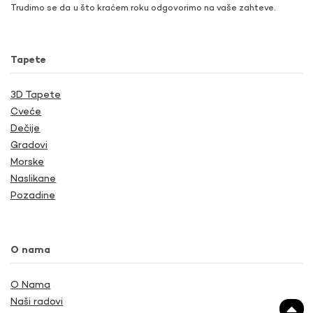
Trudimo se da u što kraćem roku odgovorimo na vaše zahteve.
Tapete
3D Tapete
Cveće
Dečije
Gradovi
Morske
Naslikane
Pozadine
O nama
O Nama
Naši radovi