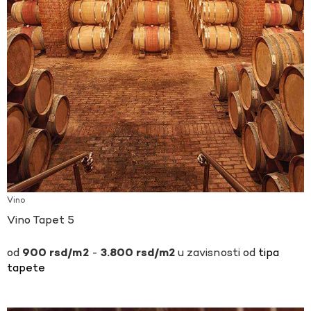
Vino
Vino Tapet 5
-
u zavisnosti od
tipa
900
rsd
3.800
rsd
tapete