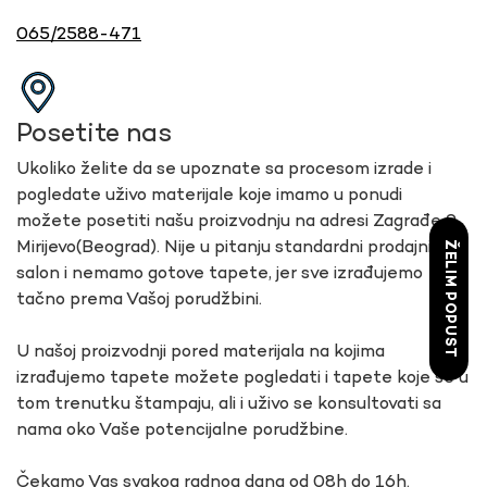
065/2588-471
Posetite nas
Ukoliko želite da se upoznate sa procesom izrade i
pogledate uživo materijale koje imamo u ponudi
možete posetiti našu proizvodnju na adresi Zagrađe 9,
Mirijevo(Beograd). Nije u pitanju standardni prodajni
ŽELIM POPUST
salon i nemamo gotove tapete, jer sve izrađujemo
tačno prema Vašoj porudžbini.
U našoj proizvodnji pored materijala na kojima
izrađujemo tapete možete pogledati i tapete koje se u
tom trenutku štampaju, ali i uživo se konsultovati sa
nama oko Vaše potencijalne porudžbine.
Čekamo Vas svakog radnog dana od 08h do 16h.