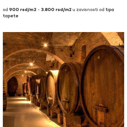
-
u zavisnosti od
tipa
900
rsd
3.800
rsd
tapete