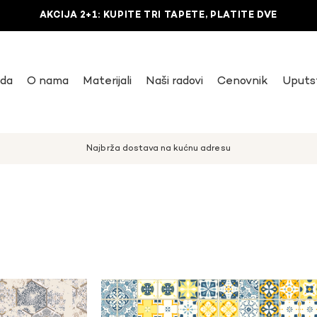
AKCIJA 2+1: KUPITE TRI TAPETE, PLATITE DVE
uda
O nama
Materijali
Naši radovi
Cenovnik
Uputs
Najbrža dostava na kućnu adresu