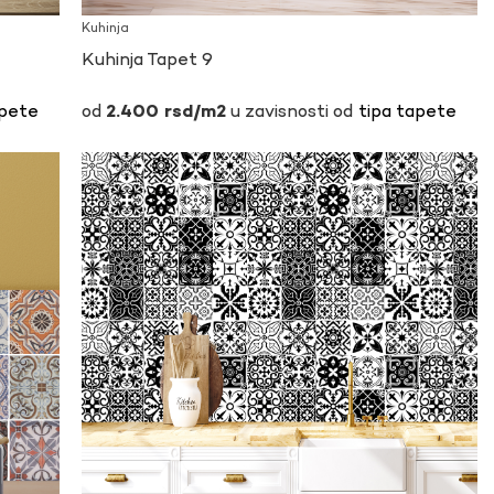
Kuhinja
Kuhinja Tapet 9
apete
u zavisnosti od
tipa tapete
2.400
rsd