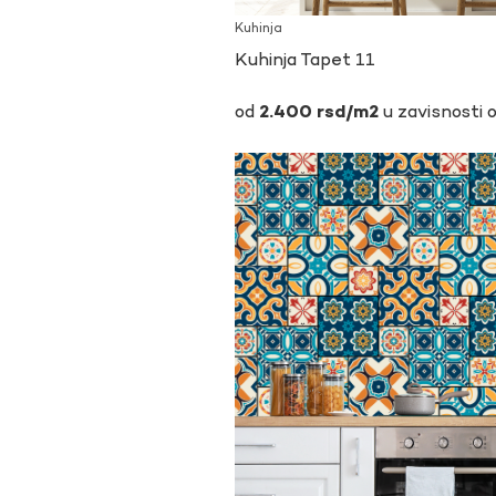
Kuhinja
Kuhinja Tapet 11
u zavisnosti 
2.400
rsd