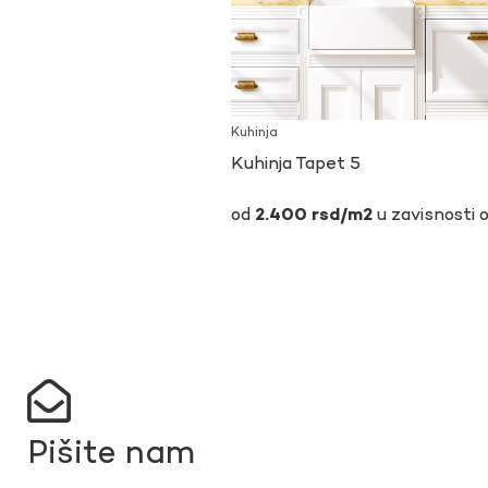
Kuhinja
Kuhinja Tapet 5
u zavisnosti 
2.400
rsd
Pišite nam