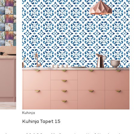
Kuhinja
Kuhinja Tapet 15