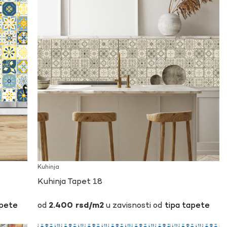
Kuhinja
Kuhinja Tapet 18
apete
u zavisnosti od
tipa tapete
2.400
rsd