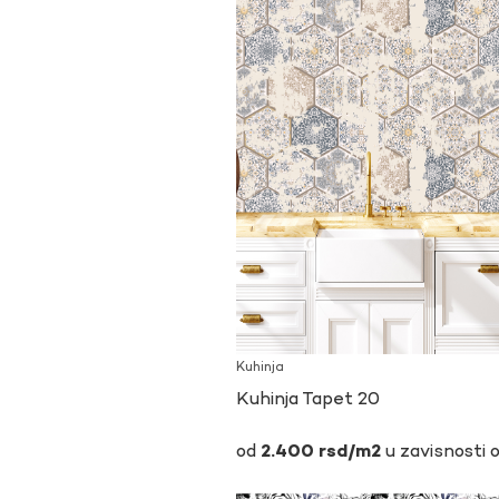
Kuhinja
Kuhinja Tapet 20
u zavisnosti 
2.400
rsd