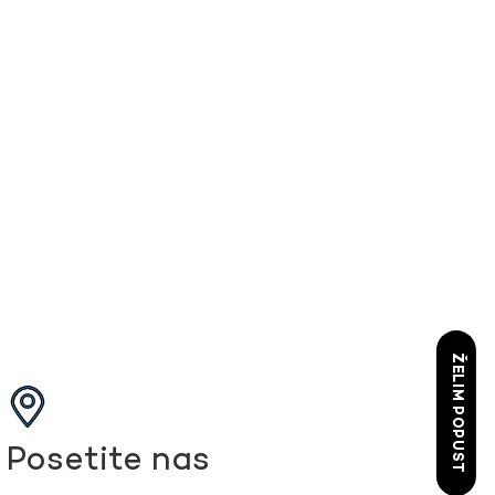
ŽELIM POPUST
Posetite nas