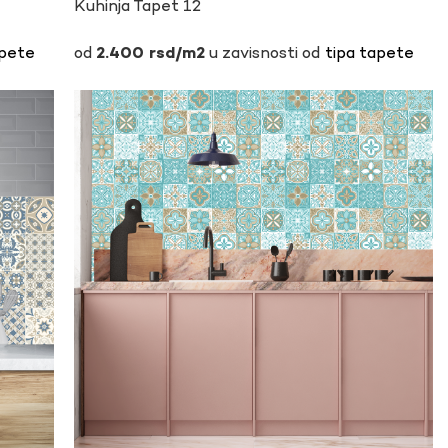
Kuhinja Tapet 12
apete
u zavisnosti od
tipa tapete
2.400
rsd