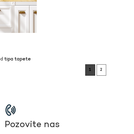
od
tipa tapete
1
2
Pozovite nas