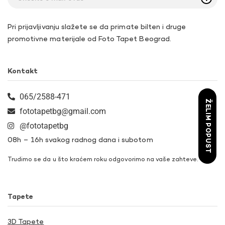
Pri prijavljivanju slažete se da primate bilten i druge
promotivne materijale od Foto Tapet Beograd.
Kontakt
065/2588-471
ŽELIM POPUST
fototapetbg@gmail.com
@fototapetbg
08h – 16h svakog radnog dana i subotom
Trudimo se da u što kraćem roku odgovorimo na vaše zahteve.
Tapete
3D Tapete