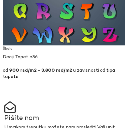
Škola
Deciji Tapet e36
-
u zavisnosti od
tipa
900
rsd
3.800
rsd
tapete
Pišite nam
U svakom trenutku možete nam proslediti Vaš upit