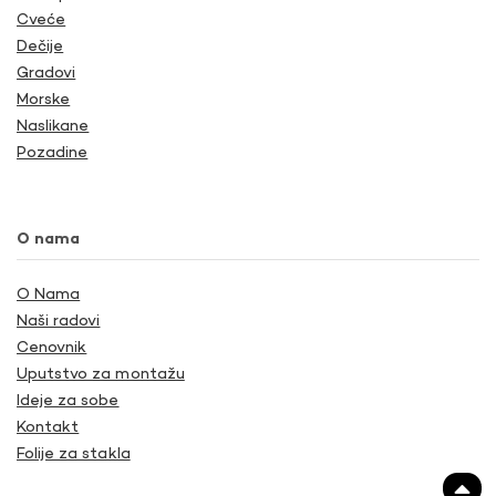
Cveće
Dečije
Gradovi
Morske
Naslikane
Pozadine
O nama
O Nama
Naši radovi
Cenovnik
Uputstvo za montažu
Ideje za sobe
Kontakt
Folije za stakla