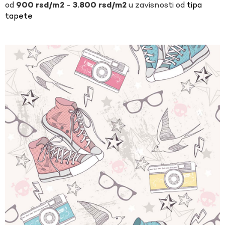
-
u zavisnosti od
tipa
900
rsd
3.800
rsd
tapete