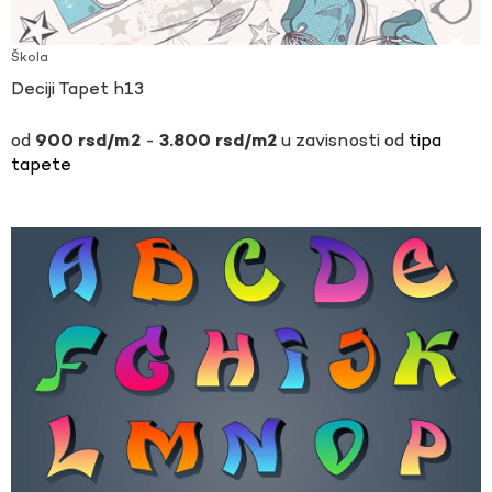
Škola
Deciji Tapet h13
-
u zavisnosti od
tipa
900
rsd
3.800
rsd
tapete