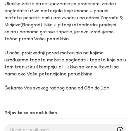
Ukoliko želite da se upoznate sa procesom izrade i
pogledate uživo materijale koje imamo u ponudi
možete posetiti našu proizvodnju na adresi Zagrađe 9,
Mirijevo(Beograd). Nije u pitanju standardni prodajni
salon i nemamo gotove tapete, jer sve izrađujemo
tačno prema Vašoj porudžbini.
U našoj proizvodnji pored materijala na kojima
izrađujemo tapete možete pogledati i tapete koje se u
tom trenutku štampaju, ali i uživo se konsultovati sa
nama oko Vaše potencijalne porudžbine.
Čekamo Vas svakog radnog dana od 08h do 16h.
Prijavite se na naš bilten