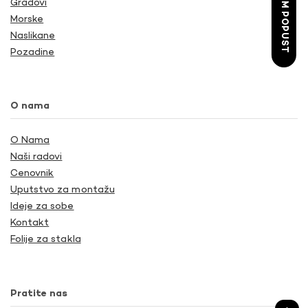
ŽELIM POPUST
Gradovi
Morske
Naslikane
Pozadine
O nama
O Nama
Naši radovi
Cenovnik
Uputstvo za montažu
Ideje za sobe
Kontakt
Folije za stakla
Pratite nas