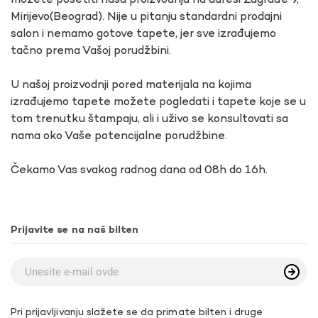
možete posetiti našu proizvodnju na adresi Zagrađe 9,
Mirijevo(Beograd). Nije u pitanju standardni prodajni
salon i nemamo gotove tapete, jer sve izrađujemo
tačno prema Vašoj porudžbini.
U našoj proizvodnji pored materijala na kojima
izrađujemo tapete možete pogledati i tapete koje se u
tom trenutku štampaju, ali i uživo se konsultovati sa
nama oko Vaše potencijalne porudžbine.
Čekamo Vas svakog radnog dana od 08h do 16h.
Prijavite se na naš bilten
Pri prijavljivanju slažete se da primate bilten i druge