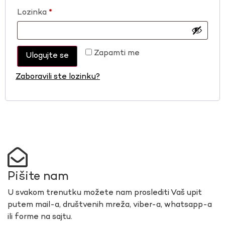
Lozinka
*
Zapamti me
Ulogujte se
Zaboravili ste lozinku?
Pišite nam
U svakom trenutku možete nam proslediti Vaš upit
putem mail-a, društvenih mreža, viber-a, whatsapp-a
ili forme na sajtu.