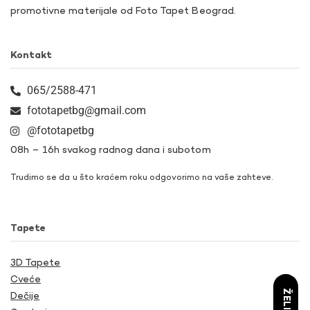
promotivne materijale od Foto Tapet Beograd.
Kontakt
065/2588-471
fototapetbg@gmail.com
@fototapetbg
08h – 16h svakog radnog dana i subotom
Trudimo se da u što kraćem roku odgovorimo na vaše zahteve.
Tapete
3D Tapete
Cveće
Dečije