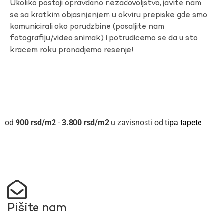
Ukoliko postoji opravdano nezadovoljstvo, javite nam
se sa kratkim objasnjenjem u okviru prepiske gde smo
komunicirali oko porudzbine (posaljite nam
fotografiju/video snimak) i potrudicemo se da u sto
kracem roku pronadjemo resenje!
900
rsd
-
3.800
rsd
u zavisnosti od
tipa tapete
Pišite nam