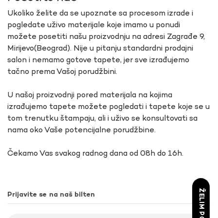
Ukoliko želite da se upoznate sa procesom izrade i
pogledate uživo materijale koje imamo u ponudi
možete posetiti našu proizvodnju na adresi Zagrađe 9,
Mirijevo(Beograd). Nije u pitanju standardni prodajni
salon i nemamo gotove tapete, jer sve izrađujemo
tačno prema Vašoj porudžbini.
U našoj proizvodnji pored materijala na kojima
izrađujemo tapete možete pogledati i tapete koje se u
tom trenutku štampaju, ali i uživo se konsultovati sa
nama oko Vaše potencijalne porudžbine.
Čekamo Vas svakog radnog dana od 08h do 16h.
ŽELIM POPUST
Prijavite se na naš bilten