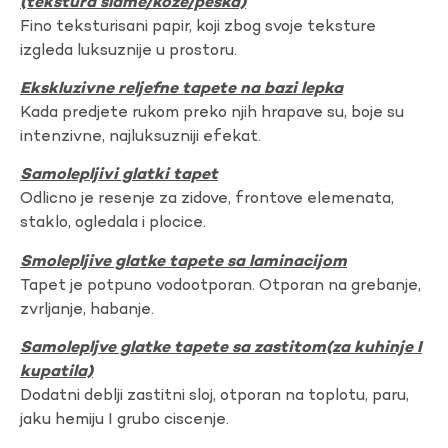
(tekstura slame/koze/peska)
Fino teksturisani papir, koji zbog svoje teksture
izgleda luksuznije u prostoru.
Ekskluzivne reljefne tapete na bazi lepka
Kada predjete rukom preko njih hrapave su, boje su
intenzivne, najluksuzniji efekat.
Samolepljivi glatki tapet
Odlicno je resenje za zidove, frontove elemenata,
staklo, ogledala i plocice.
Smolepljive glatke tapete sa laminacijom
Tapet je potpuno vodootporan. Otporan na grebanje,
zvrljanje, habanje.
Samolepljve glatke tapete sa zastitom(za kuhinje I
kupatila)
Dodatni deblji zastitni sloj, otporan na toplotu, paru,
jaku hemiju I grubo ciscenje.