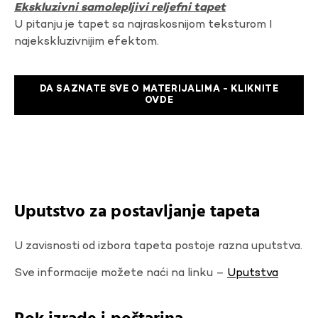
Ekskluzivni samolepljivi reljefni tapet
U pitanju je tapet sa najraskosnijom teksturom I
najekskluzivnijim efektom.
DA SAZNATE SVE O MATERIJALIMA - KLIKNITE
OVDE
Uputstvo za postavljanje tapeta
U zavisnosti od izbora tapeta postoje razna uputstva.
Sve informacije možete naći na linku –
Uputstva