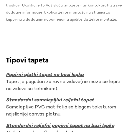
troškovi. Ukoliko je to Vaš slučaj,
možete nas kontaktirati
za sve
dodatne informacije. Ukoliko želite montažu na stranici za
kupovinu u dodatnim napomenama upišite da želite montažu.
Tipovi tapeta
Papirni glatki tapet na bazi lepka
Tapet je pogodan za ravne zidove(ne moze se lepiti
na zidove sa tehnikom).
Standardni samolepljivi reljefni tapet
Samolepljiva PVC mat folija sa blagom teksturom
najslicnijoj canvas platnu.
Standardni reljefni papirni tapet na bazi lepka