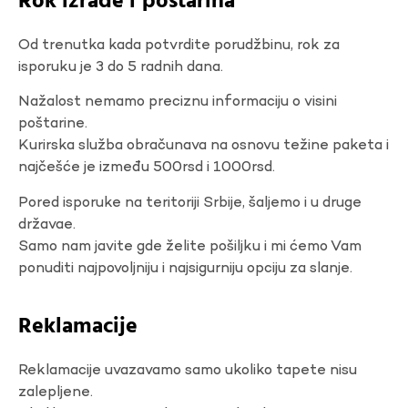
Rok izrade i poštarina
Od trenutka kada potvrdite porudžbinu, rok za
isporuku je 3 do 5 radnih dana.
Nažalost nemamo preciznu informaciju o visini
poštarine.
Kurirska služba obračunava na osnovu težine paketa i
najčešće je između 500rsd i 1000rsd.
Pored isporuke na teritoriji Srbije, šaljemo i u druge
državae.
Samo nam javite gde želite pošiljku i mi ćemo Vam
ponuditi najpovoljniju i najsigurniju opciju za slanje.
Reklamacije
Reklamacije uvazavamo samo ukoliko tapete nisu
zalepljene.