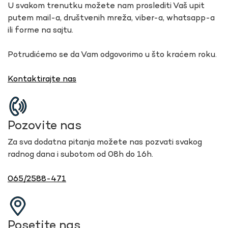
U svakom trenutku možete nam proslediti Vaš upit
putem mail-a, društvenih mreža, viber-a, whatsapp-a
ili forme na sajtu.
Potrudićemo se da Vam odgovorimo u što kraćem roku.
Kontaktirajte nas
Pozovite nas
Za sva dodatna pitanja možete nas pozvati svakog
radnog dana i subotom od 08h do 16h.
065/2588-471
Posetite nas