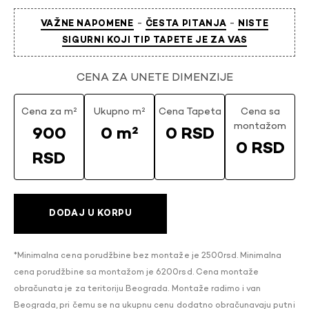
-
-
VAŽNE NAPOMENE
ČESTA PITANJA
NISTE
SIGURNI KOJI TIP TAPETE JE ZA VAS
CENA ZA UNETE DIMENZIJE
Cena za m²
Ukupno m²
Cena Tapeta
Cena sa
montažom
900
0 m²
0 RSD
0 RSD
RSD
DODAJ U KORPU
*Minimalna cena porudžbine bez montaže je 2500rsd. Minimalna
cena porudžbine sa montažom je 6200rsd. Cena montaže
obračunata je za teritoriju Beograda. Montaže radimo i van
Beograda, pri čemu se na ukupnu cenu dodatno obračunavaju putni