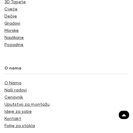
3D Tapete
Cveće
Dečije
Gradovi
Morske
Naslikane
Pozadine
O nama
O Nama
Naši radovi
Cenovnik
Uputstvo za montažu
Ideje za sobe
Kontakt
Folije za stakla