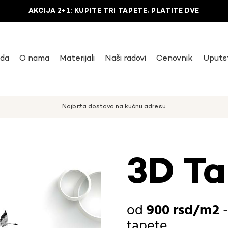
AKCIJA 2+1: KUPITE TRI TAPETE, PLATITE DVE
uda
O nama
Materijali
Naši radovi
Cenovnik
Uputs
Najbrža dostava na kućnu adresu
3D Ta
900
rsd
tapete