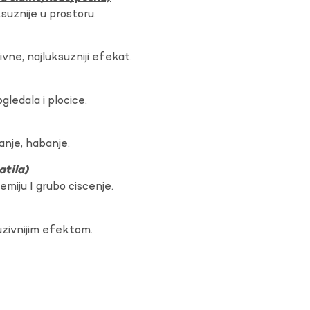
ksuznije u prostoru.
vne, najluksuzniji efekat.
gledala i plocice.
anje, habanje.
atila)
hemiju I grubo ciscenje.
uzivnijim efektom.