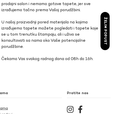
prodajni salon i nemamo gotove tapete, jer sve
izrađujemo tačno prema Vašoj porudžbini.
ŽELIM POPUST
U našoj proizvodnji pored materijala na kojima
izrađujemo tapete možete pogledati i tapete koje
se u tom trenutku štampaju, ali i uživo se
konsultovati sa nama oko Vaše potencijalne
porudžbine.
Čekamo Vas svakog radnog dana od 08h do 16h.
nama
Pratite nas
Nama