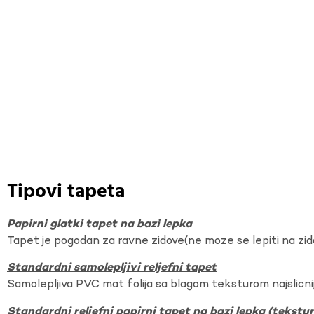
Tipovi tapeta
Papirni glatki tapet na bazi lepka
Tapet je pogodan za ravne zidove(ne moze se lepiti na zi
Standardni samolepljivi reljefni tapet
Samolepljiva PVC mat folija sa blagom teksturom najslicnij
Standardni reljefni papirni tapet na bazi lepka (tekst