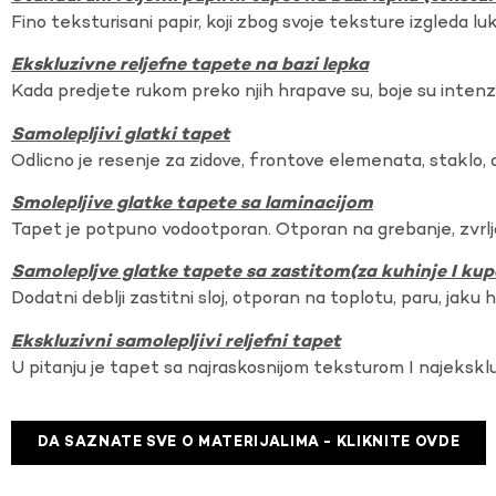
Fino teksturisani papir, koji zbog svoje teksture izgleda lu
Ekskluzivne reljefne tapete na bazi lepka
Kada predjete rukom preko njih hrapave su, boje su intenzi
Samolepljivi glatki tapet
Odlicno je resenje za zidove, frontove elemenata, staklo, o
Smolepljive glatke tapete sa laminacijom
Tapet je potpuno vodootporan. Otporan na grebanje, zvrlj
Samolepljve glatke tapete sa zastitom(za kuhinje I kup
Dodatni deblji zastitni sloj, otporan na toplotu, paru, jaku 
Ekskluzivni samolepljivi reljefni tapet
U pitanju je tapet sa najraskosnijom teksturom I najekskl
DA SAZNATE SVE O MATERIJALIMA - KLIKNITE OVDE