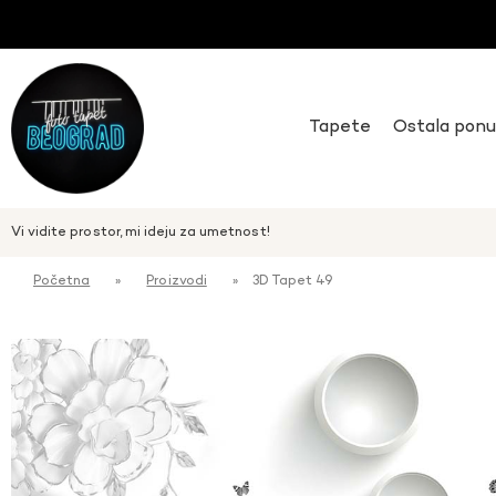
Tapete
Ostala pon
Vi vidite prostor, mi ideju za umetnost!
Početna
»
Proizvodi
»
3D Tapet 49