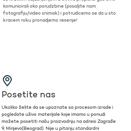
komunicirali oko porudzbine (posaljite nam
fotografiju/video snimak) i potrudicemo se da u sto
kracem roku pronadjemo resenje!
Posetite nas
Ukoliko želite da se upoznate sa procesom izrade i
pogledate uživo materijale koje imamo u ponudi
možete posetiti našu proizvodnju na adresi Zagrađe
9, Mirijevo(Beograd). Nije u pitanju standardni