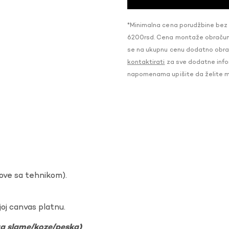
*Minimalna cena porudžbine bez
6200rsd. Cena montaže obračunat
se na ukupnu cenu dodatno obraču
kontaktirati
za sve dodatne infor
napomenama upišite da želite 
dove sa tehnikom).
oj canvas platnu.
ura slame/koze/peska)