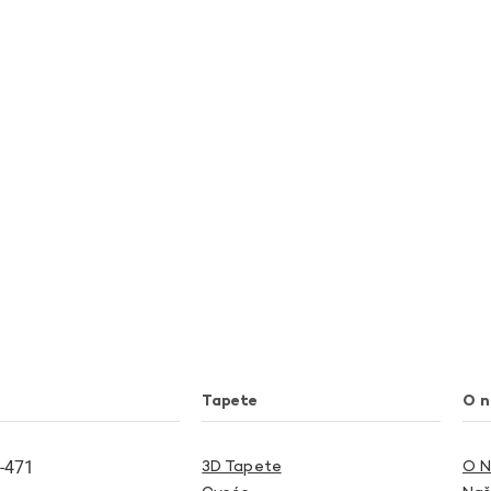
Tapete
O 
-471
3D Tapete
O 