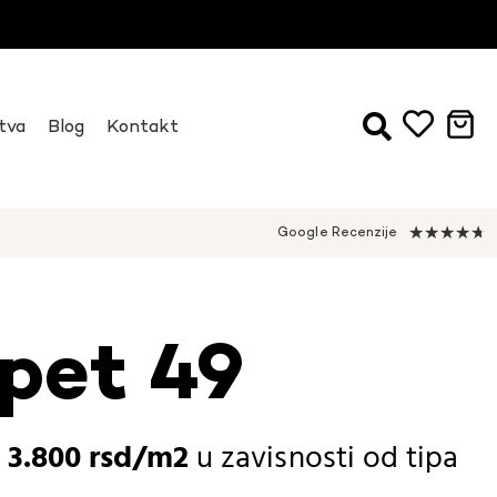
tva
Blog
Kontakt
★
★
★
★
★
Google Recenzije
pet 49
-
3.800
rsd
u zavisnosti od
tipa