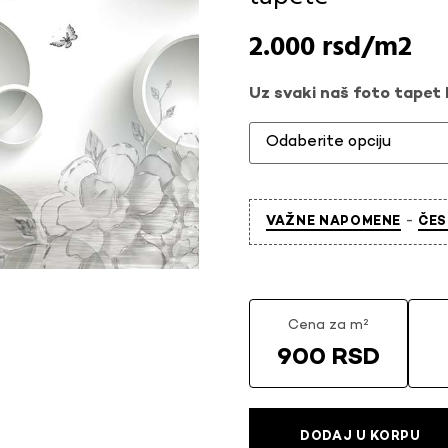
2.000
rsd
Uz svaki naš foto tapet l
-
VAŽNE NAPOMENE
ČES
Cena za m²
900 RSD
DODAJ U KORPU