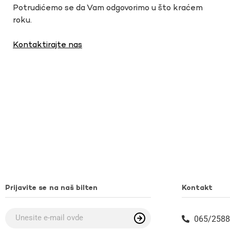
Potrudićemo se da Vam odgovorimo u što kraćem
roku.
Kontaktirajte nas
Prijavite se na naš bilten
Kontakt
065/2588