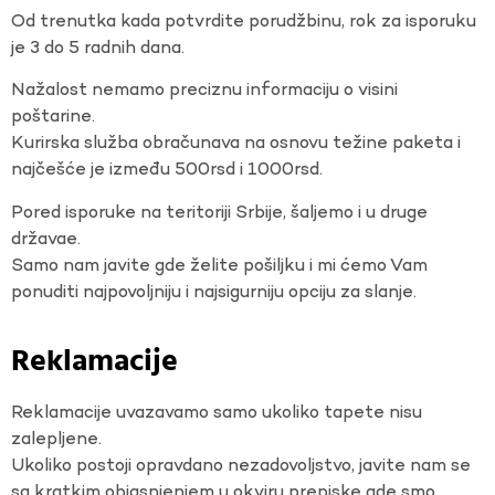
Od trenutka kada potvrdite porudžbinu, rok za isporuku
je 3 do 5 radnih dana.
Nažalost nemamo preciznu informaciju o visini
poštarine.
Kurirska služba obračunava na osnovu težine paketa i
najčešće je između 500rsd i 1000rsd.
Pored isporuke na teritoriji Srbije, šaljemo i u druge
državae.
Samo nam javite gde želite pošiljku i mi ćemo Vam
ponuditi najpovoljniju i najsigurniju opciju za slanje.
Reklamacije
Reklamacije uvazavamo samo ukoliko tapete nisu
zalepljene.
Ukoliko postoji opravdano nezadovoljstvo, javite nam se
sa kratkim objasnjenjem u okviru prepiske gde smo