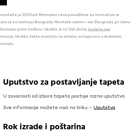
 montaže je 2500rsd. Minimalna cena porudžbine sa montažom je
a je za teritoriju Beograda. Montaže radimo i van Beograda, pri čemu
navaju putni troškovi. Ukoliko je to Vaš slučaj,
možete nas
macije. Ukoliko želite montažu na stranici za kupovinu u dodatnim
montažu.
Uputstvo za postavljanje tapeta
U zavisnosti od izbora tapeta postoje razna uputstva.
Sve informacije možete naći na linku –
Uputstva
Rok izrade i poštarina