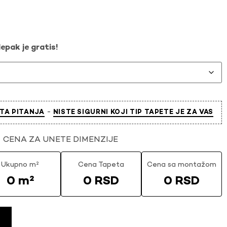
epak je gratis!
-
TA PITANJA
NISTE SIGURNI KOJI TIP TAPETE JE ZA VAS
CENA ZA UNETE DIMENZIJE
Ukupno m²
Cena Tapeta
Cena sa montažom
0 m²
0 RSD
0 RSD