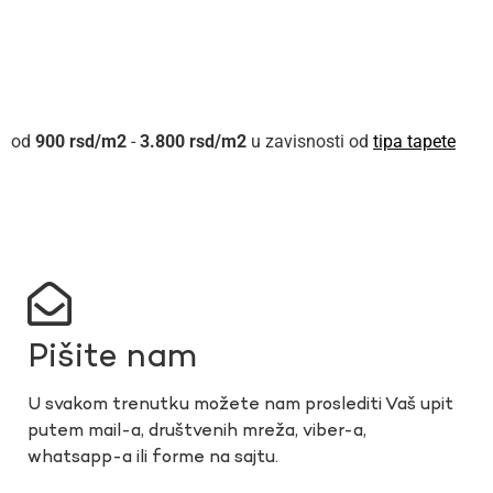
900
rsd
-
3.800
rsd
u zavisnosti od
tipa tapete
Pišite nam
U svakom trenutku možete nam proslediti Vaš upit
putem mail-a, društvenih mreža, viber-a,
whatsapp-a ili forme na sajtu.