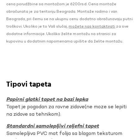
cena porudžbine sa montažom je 6200rsd. Cena montaže
obračunata je za teritoriju Beograda. Montaže radimo i van
Beograda, pri čemu se na ukupnu cenu dodatno obračunavaju putni
troškovi. Ukoliko je to Vaš slučaj,
možete nas kontaktirati
za sve
dodatne informacije. Ukoliko želite montažu na stranici za
kupovinu u dodatnim napomenama upišite da želite montažu.
Tipovi tapeta
Papirni glatki tapet na bazi lepka
Tapet je pogodan za ravne zidove(ne moze se lepiti
na zidove sa tehnikom).
Standardni samolepljivi reljefni tapet
Samolepljiva PVC mat folija sa blagom teksturom