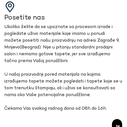
Posetite nas
Ukoliko želite da se upoznate sa procesom izrade i
pogledate uživo materijale koje imamo u ponudi
možete posetiti našu proizvodnju na adresi Zagrađe 9,
Mirijevo(Beograd). Nije u pitanju standardni prodajni
salon i nemamo gotove tapete, jer sve izrađujemo
tačno prema Vašoj porudžbini.
U našoj proizvodnji pored materijala na kojima
izrađujemo tapete možete pogledati i tapete koje se u
tom trenutku štampaju, ali i uživo se konsultovati sa
nama oko Vaše potencijalne porudžbine.
Čekamo Vas svakog radnog dana od 08h do 16h.