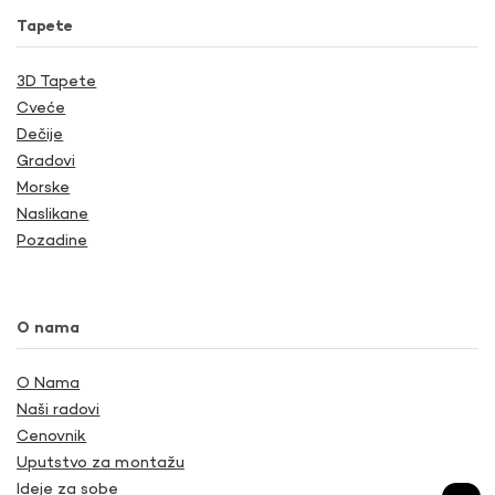
Tapete
3D Tapete
Cveće
Dečije
Gradovi
Morske
Naslikane
Pozadine
O nama
O Nama
Naši radovi
Cenovnik
Uputstvo za montažu
Ideje za sobe