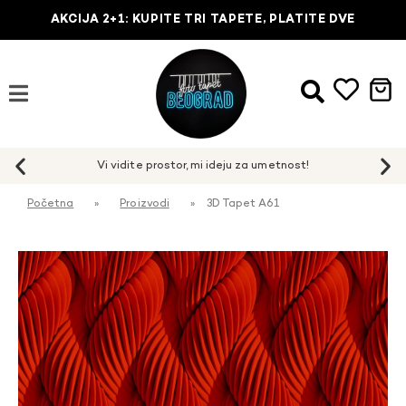
AKCIJA 2+1: KUPITE TRI TAPETE, PLATITE DVE
Početna
»
Proizvodi
»
3D Tapet A61