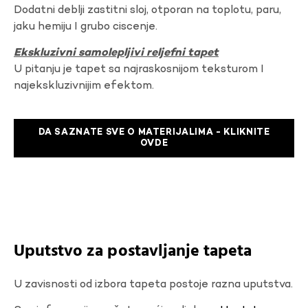
Dodatni deblji zastitni sloj, otporan na toplotu, paru,
jaku hemiju I grubo ciscenje.
Ekskluzivni samolepljivi reljefni tapet
U pitanju je tapet sa najraskosnijom teksturom I
najekskluzivnijim efektom.
DA SAZNATE SVE O MATERIJALIMA - KLIKNITE
OVDE
Uputstvo za postavljanje tapeta
U zavisnosti od izbora tapeta postoje razna uputstva.