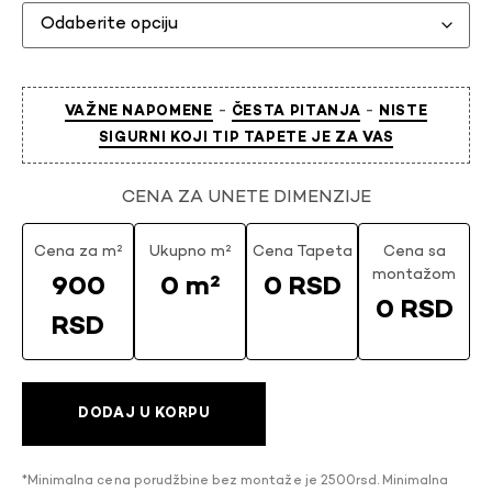
-
-
VAŽNE NAPOMENE
ČESTA PITANJA
NISTE
SIGURNI KOJI TIP TAPETE JE ZA VAS
CENA ZA UNETE DIMENZIJE
Cena za m²
Ukupno m²
Cena Tapeta
Cena sa
montažom
900
0 m²
0 RSD
0 RSD
RSD
DODAJ U KORPU
*Minimalna cena porudžbine bez montaže je 2500rsd. Minimalna