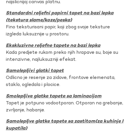
najslicnijoj canvas platnu.
Standardni reljefni papirni tapet na bazi lepka
(tekstura slame/koze/peska)
Fino teksturisani papir, koji zbog svoje teksture
izgleda luksuznije u prostoru.
Ekskluzivne reljefne tapete na bazi lepka
Kada predjete rukom preko njih hrapave su, boje su
intenzivne, najluksuzniji efekat.
Samolepljivi glatki tapet
Odlicno je resenje za zidove, frontove elemenata,
staklo, ogledala i plocice.
Smolepljive glatke tapete sa laminacijom
Tapet je potpuno vodootporan. Otporan na grebanje,
zvrljanje, habanje.
Samolepljve glatke tapete sa zastitom(za kuhinje I
kupatila)