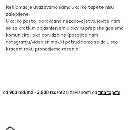
Reklamacije uvazavamo samo ukoliko tapete nisu
zalepljene.
Ukoliko postoji opravdano nezadovoljstvo, javite nam
se sa kratkim objasnjenjem u okviru prepiske gde smo
komunicirali oko porudzbine (posaljite nam
fotografiju/video snimak) i potrudicemo se da u sto
kracem roku pronadjemo resenje!
900
rsd
-
3.800
rsd
u zavisnosti od
tipa tapete