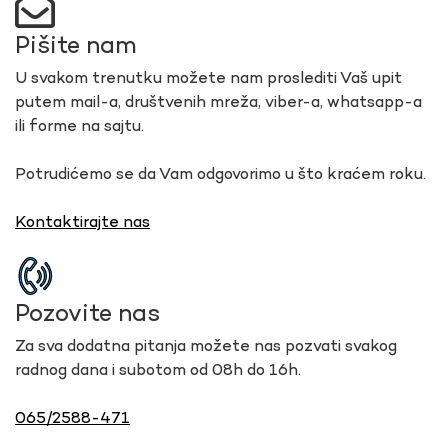
Pišite nam
U svakom trenutku možete nam proslediti Vaš upit
putem mail-a, društvenih mreža, viber-a, whatsapp-a
ili forme na sajtu.
Potrudićemo se da Vam odgovorimo u što kraćem roku.
Kontaktirajte nas
Pozovite nas
Za sva dodatna pitanja možete nas pozvati svakog
radnog dana i subotom od 08h do 16h.
065/2588-471