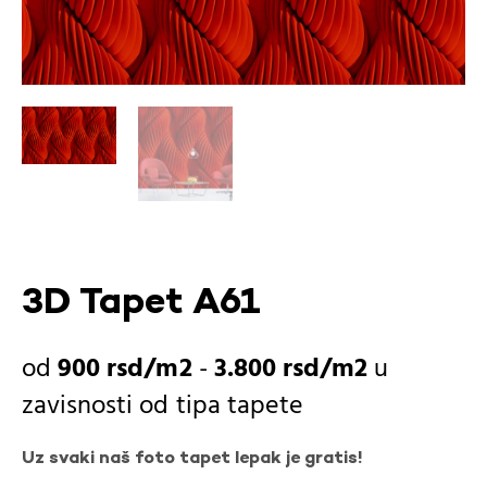
3D Tapet A61
900
rsd
-
3.800
rsd
u
zavisnosti od
tipa tapete
Uz svaki naš foto tapet lepak je gratis!