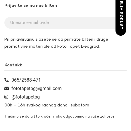
ŽELIM POPUST
Prijavite se na naš bilten
Pri prijavljivanju slažete se da primate bilten i druge
promotivne materijale od Foto Tapet Beograd.
Kontakt
065/2588-471
fototapetbg@gmail.com
@fototapetbg
08h – 16h svakog radnog dana i subotom
Trudimo se da u što kraćem roku odgovorimo na vaše zahteve.