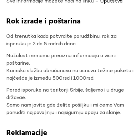
Sve informacije možete naći na linku –
Uputstva
Rok izrade i poštarina
Od trenutka kada potvrdite porudžbinu, rok za
isporuku je 3 do 5 radnih dana.
Nažalost nemamo preciznu informaciju o visini
poštarine.
Kurirska služba obračunava na osnovu težine paketa i
najčešće je između 500rsd i 1000rsd.
Pored isporuke na teritoriji Srbije, šaljemo i u druge
državae.
Samo nam javite gde želite pošiljku i mi ćemo Vam
ponuditi najpovoljniju i najsigurniju opciju za slanje.
Reklamacije