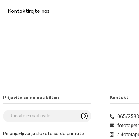
Kontaktirajte nas
Prijavite se na naš bilten
Kontakt
065/2588
fototape
Pri prijavljivanju slažete se da primate
@fototap