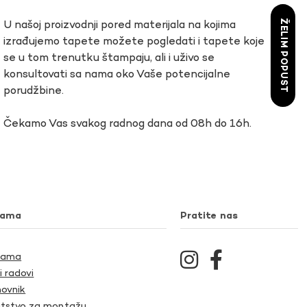
ŽELIM POPUST
U našoj proizvodnji pored materijala na kojima
izrađujemo tapete možete pogledati i tapete koje
se u tom trenutku štampaju, ali i uživo se
konsultovati sa nama oko Vaše potencijalne
porudžbine.
Čekamo Vas svakog radnog dana od 08h do 16h.
nama
Pratite nas
Nama
i radovi
ovnik
tstvo za montažu