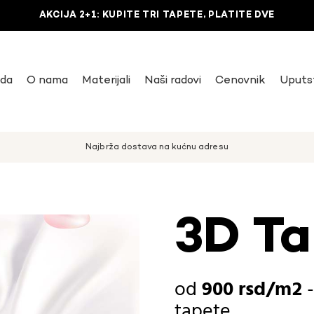
AKCIJA 2+1: KUPITE TRI TAPETE, PLATITE DVE
uda
O nama
Materijali
Naši radovi
Cenovnik
Uputs
Najbrža dostava na kućnu adresu
3D Ta
900
rsd
tapete