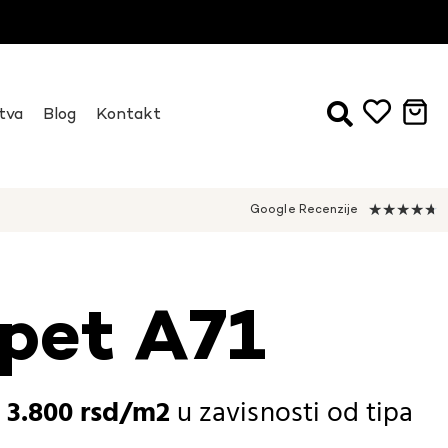
tva
Blog
Kontakt
★
★
★
★
★
Google Recenzije
pet A71
-
3.800
rsd
u zavisnosti od
tipa