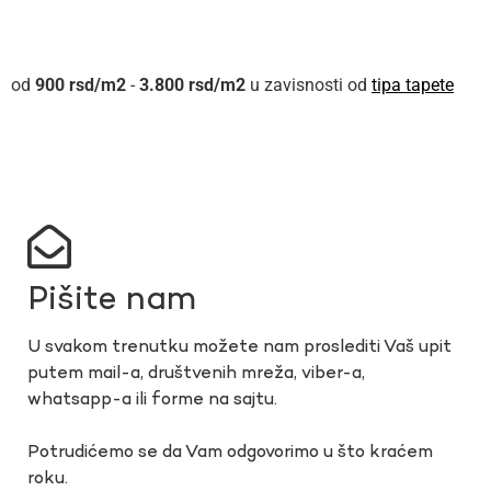
900
rsd
-
3.800
rsd
u zavisnosti od
tipa tapete
Pišite nam
U svakom trenutku možete nam proslediti Vaš upit
putem mail-a, društvenih mreža, viber-a,
whatsapp-a ili forme na sajtu.
Potrudićemo se da Vam odgovorimo u što kraćem
roku.