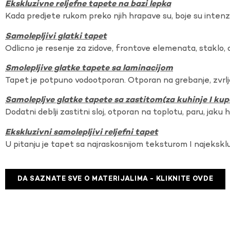
Ekskluzivne reljefne tapete na bazi lepka
Kada predjete rukom preko njih hrapave su, boje su intenzi
Samolepljivi glatki tapet
Odlicno je resenje za zidove, frontove elemenata, staklo, o
Smolepljive glatke tapete sa laminacijom
Tapet je potpuno vodootporan. Otporan na grebanje, zvrlj
Samolepljve glatke tapete sa zastitom(za kuhinje I kup
Dodatni deblji zastitni sloj, otporan na toplotu, paru, jaku 
Ekskluzivni samolepljivi reljefni tapet
U pitanju je tapet sa najraskosnijom teksturom I najekskl
DA SAZNATE SVE O MATERIJALIMA - KLIKNITE OVDE