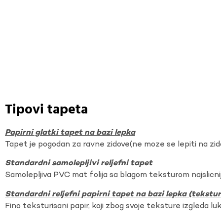
Tipovi tapeta
Papirni glatki tapet na bazi lepka
Tapet je pogodan za ravne zidove(ne moze se lepiti na zi
Standardni samolepljivi reljefni tapet
Samolepljiva PVC mat folija sa blagom teksturom najslicnij
Standardni reljefni papirni tapet na bazi lepka (tekst
Fino teksturisani papir, koji zbog svoje teksture izgleda lu