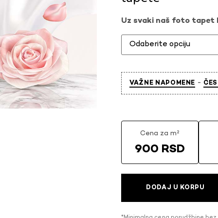
Uz svaki naš foto tapet l
-
VAŽNE NAPOMENE
ČES
Cena za m²
900 RSD
DODAJ U KORPU
*Minimalna cena porudžbine bez