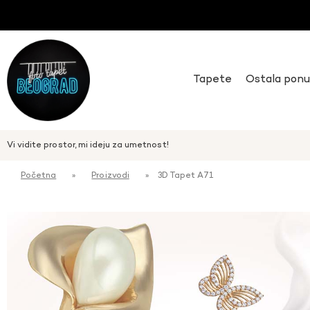
Tapete
Ostala pon
Vi vidite prostor, mi ideju za umetnost!
Početna
»
Proizvodi
»
3D Tapet A71