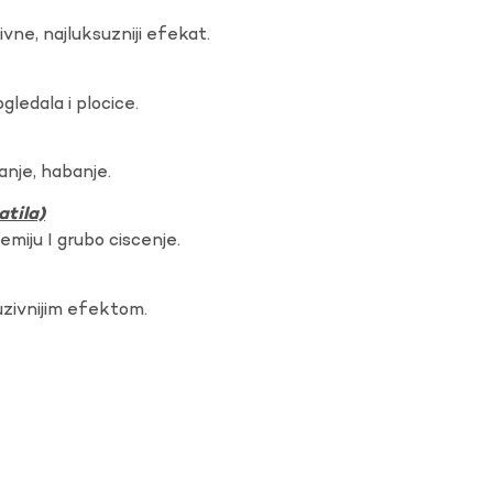
vne, najluksuzniji efekat.
gledala i plocice.
anje, habanje.
atila)
hemiju I grubo ciscenje.
uzivnijim efektom.