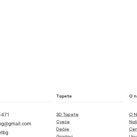
Tapete
O 
-471
3D Tapete
O 
Cveće
Naš
tbg@gmail.com
Dečije
Cen
etbg
Gradovi
Upu