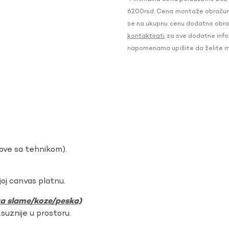
6200rsd. Cena montaže obračunat
se na ukupnu cenu dodatno obraču
kontaktirati
za sve dodatne infor
napomenama upišite da želite 
dove sa tehnikom).
oj canvas platnu.
ura slame/koze/peska)
ksuznije u prostoru.