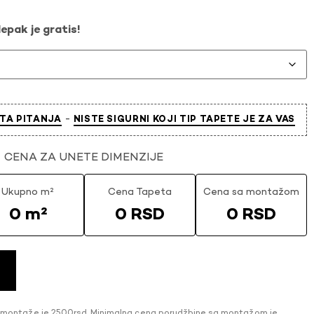
epak je gratis!
-
TA PITANJA
NISTE SIGURNI KOJI TIP TAPETE JE ZA VAS
CENA ZA UNETE DIMENZIJE
Ukupno m²
Cena Tapeta
Cena sa montažom
0 m²
0 RSD
0 RSD
 montaže je 2500rsd. Minimalna cena porudžbine sa montažom je