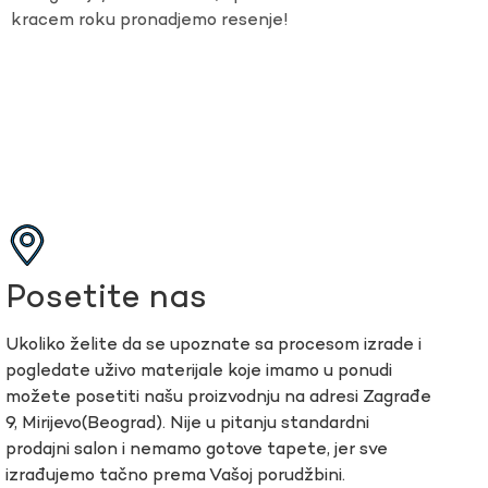
kracem roku pronadjemo resenje!
Posetite nas
Ukoliko želite da se upoznate sa procesom izrade i
pogledate uživo materijale koje imamo u ponudi
možete posetiti našu proizvodnju na adresi Zagrađe
9, Mirijevo(Beograd). Nije u pitanju standardni
prodajni salon i nemamo gotove tapete, jer sve
izrađujemo tačno prema Vašoj porudžbini.