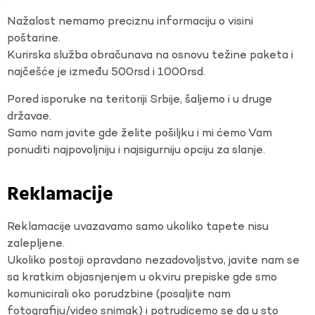
Nažalost nemamo preciznu informaciju o visini
poštarine.
Kurirska služba obračunava na osnovu težine paketa i
najčešće je između 500rsd i 1000rsd.
Pored isporuke na teritoriji Srbije, šaljemo i u druge
državae.
Samo nam javite gde želite pošiljku i mi ćemo Vam
ponuditi najpovoljniju i najsigurniju opciju za slanje.
Reklamacije
Reklamacije uvazavamo samo ukoliko tapete nisu
zalepljene.
Ukoliko postoji opravdano nezadovoljstvo, javite nam se
sa kratkim objasnjenjem u okviru prepiske gde smo
komunicirali oko porudzbine (posaljite nam
fotografiju/video snimak) i potrudicemo se da u sto