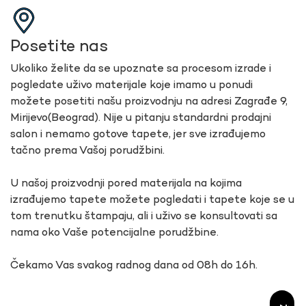
Posetite nas
Ukoliko želite da se upoznate sa procesom izrade i
pogledate uživo materijale koje imamo u ponudi
možete posetiti našu proizvodnju na adresi Zagrađe 9,
Mirijevo(Beograd). Nije u pitanju standardni prodajni
salon i nemamo gotove tapete, jer sve izrađujemo
tačno prema Vašoj porudžbini.
U našoj proizvodnji pored materijala na kojima
izrađujemo tapete možete pogledati i tapete koje se u
tom trenutku štampaju, ali i uživo se konsultovati sa
nama oko Vaše potencijalne porudžbine.
Čekamo Vas svakog radnog dana od 08h do 16h.