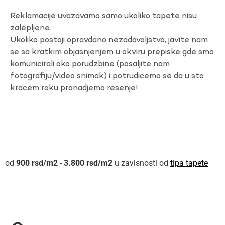
Reklamacije uvazavamo samo ukoliko tapete nisu
zalepljene.
Ukoliko postoji opravdano nezadovoljstvo, javite nam
se sa kratkim objasnjenjem u okviru prepiske gde smo
komunicirali oko porudzbine (posaljite nam
fotografiju/video snimak) i potrudicemo se da u sto
kracem roku pronadjemo resenje!
900
rsd
-
3.800
rsd
u zavisnosti od
tipa tapete