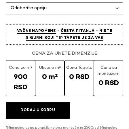
-
-
VAŽNE NAPOMENE
ČESTA PITANJA
NISTE
SIGURNI KOJI TIP TAPETE JE ZA VAS
CENA ZA UNETE DIMENZIJE
Cena za m²
Ukupno m²
Cena Tapeta
Cena sa
montažom
900
0 m²
0 RSD
0 RSD
RSD
DODAJ U KORPU
*Minimalna cena porudžbine bez montaže je 2500rsd. Minimalna