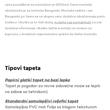
cena porudžbine sa montažom je 6200rsd. Cena montaže
obračunata je za teritoriju Beograda. Montaže radimo i van
Beograda, pri čemu se na ukupnu cenu dodatno obračunavaju putni
troškovi. Ukoliko je to Vaš slučaj,
možete nas kontaktirati
za sve
dodatne informacije. Ukoliko želite montažu na stranici za
kupovinu u dodatnim napomenama upišite da želite montažu.
Tipovi tapeta
Papirni glatki tapet na bazi lepka
Tapet je pogodan za ravne zidove(ne moze se lepiti
na zidove sa tehnikom).
Standardni samolepljivi reljefni tapet
Samolepljiva PVC mat folija sa blagom teksturom