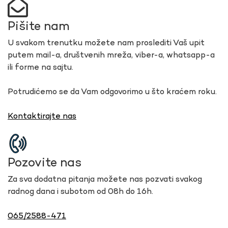
Pišite nam
U svakom trenutku možete nam proslediti Vaš upit
putem mail-a, društvenih mreža, viber-a, whatsapp-a
ili forme na sajtu.
Potrudićemo se da Vam odgovorimo u što kraćem roku.
Kontaktirajte nas
Pozovite nas
Za sva dodatna pitanja možete nas pozvati svakog
radnog dana i subotom od 08h do 16h.
065/2588-471