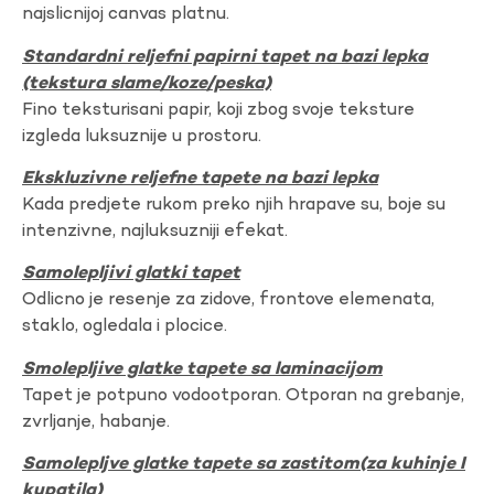
najslicnijoj canvas platnu.
Standardni reljefni papirni tapet na bazi lepka
(tekstura slame/koze/peska)
Fino teksturisani papir, koji zbog svoje teksture
izgleda luksuznije u prostoru.
Ekskluzivne reljefne tapete na bazi lepka
Kada predjete rukom preko njih hrapave su, boje su
intenzivne, najluksuzniji efekat.
Samolepljivi glatki tapet
Odlicno je resenje za zidove, frontove elemenata,
staklo, ogledala i plocice.
Smolepljive glatke tapete sa laminacijom
Tapet je potpuno vodootporan. Otporan na grebanje,
zvrljanje, habanje.
Samolepljve glatke tapete sa zastitom(za kuhinje I
kupatila)