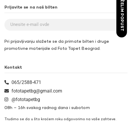
ŽELIM POPUST
Prijavite se na naš bilten
Pri prijavljivanju slažete se da primate bilten i druge
promotivne materijale od Foto Tapet Beograd.
Kontakt
065/2588-471
fototapetbg@gmail.com
@fototapetbg
08h – 16h svakog radnog dana i subotom
Trudimo se da u što kraćem roku odgovorimo na vaše zahteve.