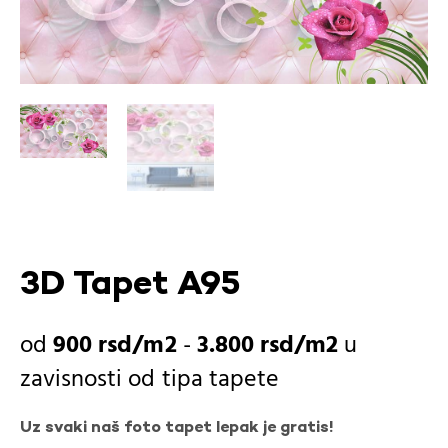
3D Tapet A95
900
rsd
-
3.800
rsd
u
zavisnosti od
tipa tapete
Uz svaki naš foto tapet lepak je gratis!