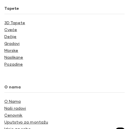
Tapete
3D Tapete
Cveće
Dečije
Gradovi
Morske
Naslikane
Pozadine
O nama
O Nama
Naši radovi
Cenovnik
Uputstvo za montažu