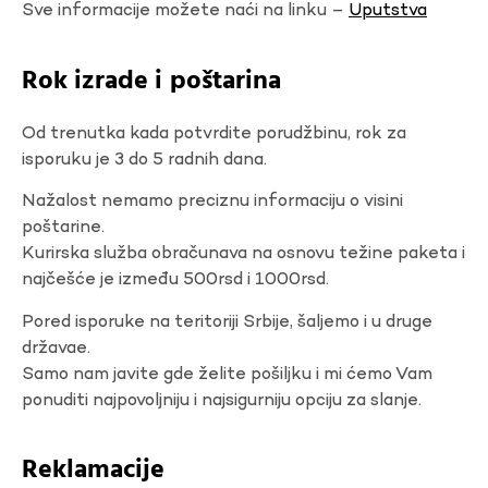
Sve informacije možete naći na linku –
Uputstva
Rok izrade i poštarina
Od trenutka kada potvrdite porudžbinu, rok za
isporuku je 3 do 5 radnih dana.
Nažalost nemamo preciznu informaciju o visini
poštarine.
Kurirska služba obračunava na osnovu težine paketa i
najčešće je između 500rsd i 1000rsd.
Pored isporuke na teritoriji Srbije, šaljemo i u druge
državae.
Samo nam javite gde želite pošiljku i mi ćemo Vam
ponuditi najpovoljniju i najsigurniju opciju za slanje.
Reklamacije