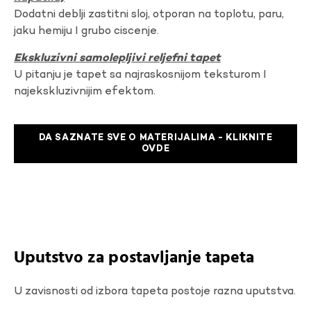
Dodatni deblji zastitni sloj, otporan na toplotu, paru,
jaku hemiju I grubo ciscenje.
Ekskluzivni samolepljivi reljefni tapet
U pitanju je tapet sa najraskosnijom teksturom I
najekskluzivnijim efektom.
DA SAZNATE SVE O MATERIJALIMA - KLIKNITE
OVDE
Uputstvo za postavljanje tapeta
U zavisnosti od izbora tapeta postoje razna uputstva.