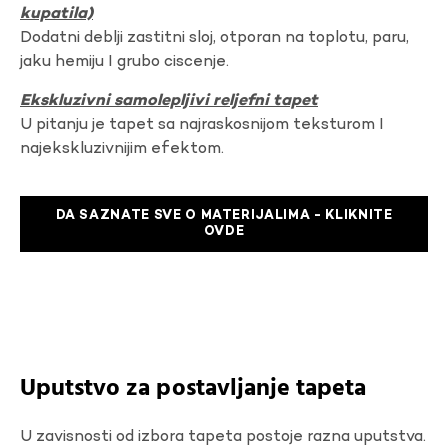
kupatila)
Dodatni deblji zastitni sloj, otporan na toplotu, paru,
jaku hemiju I grubo ciscenje.
Ekskluzivni samolepljivi reljefni tapet
U pitanju je tapet sa najraskosnijom teksturom I
najekskluzivnijim efektom.
DA SAZNATE SVE O MATERIJALIMA - KLIKNITE
OVDE
Uputstvo za postavljanje tapeta
U zavisnosti od izbora tapeta postoje razna uputstva.