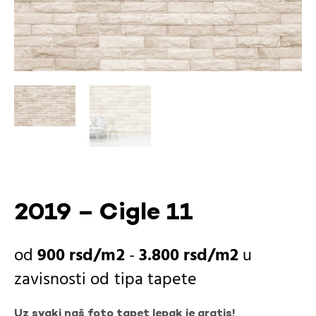
2019 – Cigle 11
900
rsd
-
3.800
rsd
u
zavisnosti od
tipa tapete
Uz svaki naš foto tapet lepak je gratis!