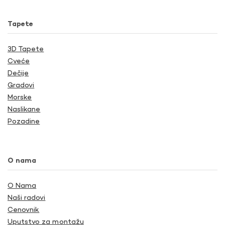
Tapete
3D Tapete
Cveće
Dečije
Gradovi
Morske
Naslikane
Pozadine
O nama
O Nama
Naši radovi
Cenovnik
Uputstvo za montažu