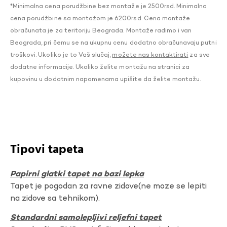
*Minimalna cena porudžbine bez montaže je 2500rsd. Minimalna
cena porudžbine sa montažom je 6200rsd. Cena montaže
obračunata je za teritoriju Beograda. Montaže radimo i van
Beograda, pri čemu se na ukupnu cenu dodatno obračunavaju putni
troškovi. Ukoliko je to Vaš slučaj,
možete nas kontaktirati
za sve
dodatne informacije. Ukoliko želite montažu na stranici za
kupovinu u dodatnim napomenama upišite da želite montažu.
Tipovi tapeta
Papirni glatki tapet na bazi lepka
Tapet je pogodan za ravne zidove(ne moze se lepiti
na zidove sa tehnikom).
Standardni samolepljivi reljefni tapet