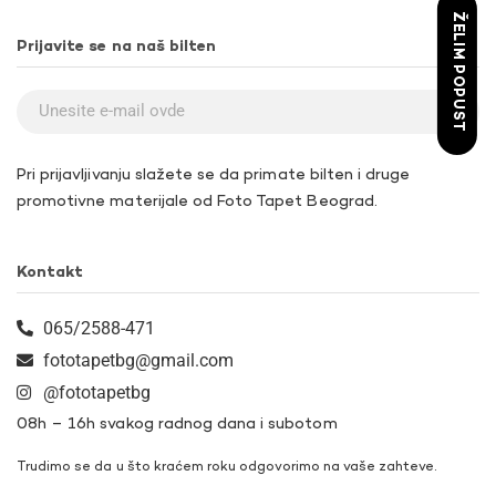
ŽELIM POPUST
Prijavite se na naš bilten
Pri prijavljivanju slažete se da primate bilten i druge
promotivne materijale od Foto Tapet Beograd.
Kontakt
065/2588-471
fototapetbg@gmail.com
@fototapetbg
08h – 16h svakog radnog dana i subotom
Trudimo se da u što kraćem roku odgovorimo na vaše zahteve.