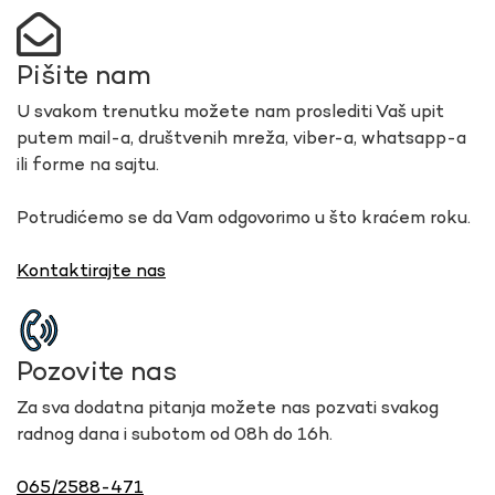
Pišite nam
U svakom trenutku možete nam proslediti Vaš upit
putem mail-a, društvenih mreža, viber-a, whatsapp-a
ili forme na sajtu.
Potrudićemo se da Vam odgovorimo u što kraćem roku.
Kontaktirajte nas
Pozovite nas
Za sva dodatna pitanja možete nas pozvati svakog
radnog dana i subotom od 08h do 16h.
065/2588-471