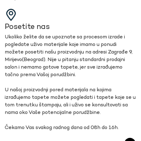
Posetite nas
Ukoliko želite da se upoznate sa procesom izrade i
pogledate uživo materijale koje imamo u ponudi
možete posetiti našu proizvodnju na adresi Zagrađe 9,
Mirijevo(Beograd). Nije u pitanju standardni prodajni
salon i nemamo gotove tapete, jer sve izrađujemo
tačno prema Vašoj porudžbini.
U našoj proizvodnji pored materijala na kojima
izrađujemo tapete možete pogledati i tapete koje se u
tom trenutku štampaju, ali i uživo se konsultovati sa
nama oko Vaše potencijalne porudžbine.
Čekamo Vas svakog radnog dana od 08h do 16h.