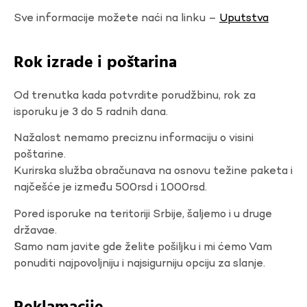
Sve informacije možete naći na linku –
Uputstva
Rok izrade i poštarina
Od trenutka kada potvrdite porudžbinu, rok za
isporuku je 3 do 5 radnih dana.
Nažalost nemamo preciznu informaciju o visini
poštarine.
Kurirska služba obračunava na osnovu težine paketa i
najčešće je između 500rsd i 1000rsd.
Pored isporuke na teritoriji Srbije, šaljemo i u druge
državae.
Samo nam javite gde želite pošiljku i mi ćemo Vam
ponuditi najpovoljniju i najsigurniju opciju za slanje.