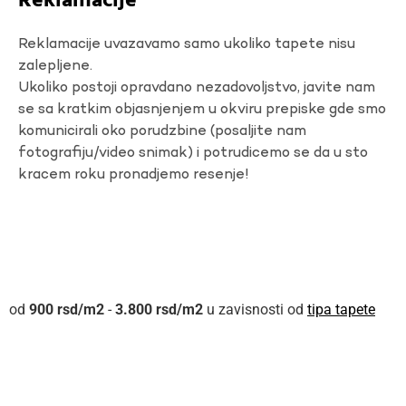
Reklamacije
Reklamacije uvazavamo samo ukoliko tapete nisu
zalepljene.
Ukoliko postoji opravdano nezadovoljstvo, javite nam
se sa kratkim objasnjenjem u okviru prepiske gde smo
komunicirali oko porudzbine (posaljite nam
fotografiju/video snimak) i potrudicemo se da u sto
kracem roku pronadjemo resenje!
900
rsd
-
3.800
rsd
u zavisnosti od
tipa tapete