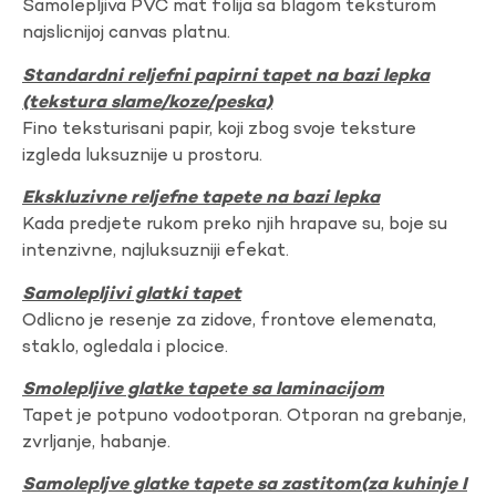
Samolepljiva PVC mat folija sa blagom teksturom
najslicnijoj canvas platnu.
Standardni reljefni papirni tapet na bazi lepka
(tekstura slame/koze/peska)
Fino teksturisani papir, koji zbog svoje teksture
izgleda luksuznije u prostoru.
Ekskluzivne reljefne tapete na bazi lepka
Kada predjete rukom preko njih hrapave su, boje su
intenzivne, najluksuzniji efekat.
Samolepljivi glatki tapet
Odlicno je resenje za zidove, frontove elemenata,
staklo, ogledala i plocice.
Smolepljive glatke tapete sa laminacijom
Tapet je potpuno vodootporan. Otporan na grebanje,
zvrljanje, habanje.
Samolepljve glatke tapete sa zastitom(za kuhinje I