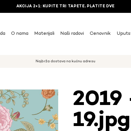
AKCIJA 2+1: KUPITE TRI TAPETE, PLATITE DVE
uda
O nama
Materijali
Naši radovi
Cenovnik
Uputs
Najbrža dostava na kućnu adresu
2019 
19.jpg