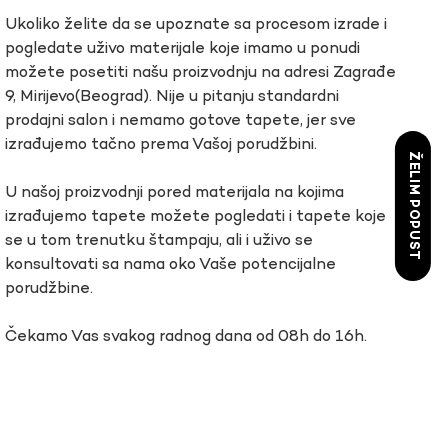
Ukoliko želite da se upoznate sa procesom izrade i
pogledate uživo materijale koje imamo u ponudi
možete posetiti našu proizvodnju na adresi Zagrađe
9, Mirijevo(Beograd). Nije u pitanju standardni
prodajni salon i nemamo gotove tapete, jer sve
izrađujemo tačno prema Vašoj porudžbini.
ŽELIM POPUST
U našoj proizvodnji pored materijala na kojima
izrađujemo tapete možete pogledati i tapete koje
se u tom trenutku štampaju, ali i uživo se
konsultovati sa nama oko Vaše potencijalne
porudžbine.
Čekamo Vas svakog radnog dana od 08h do 16h.