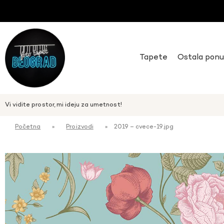
Tapete
Ostala pon
Vi vidite prostor, mi ideju za umetnost!
Početna
»
Proizvodi
»
2019 – cvece-19.jpg