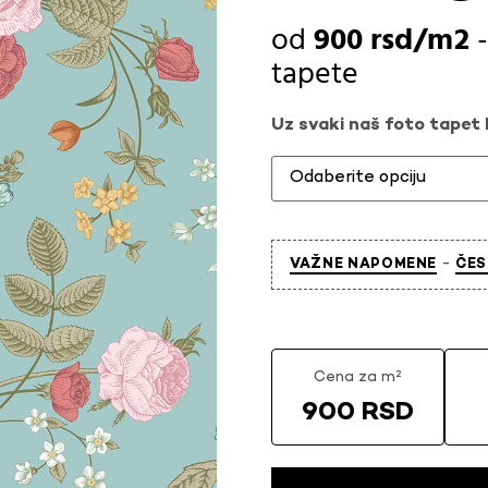
900
rsd
tapete
Uz svaki naš foto tapet l
-
VAŽNE NAPOMENE
ČES
Cena za m²
900 RSD