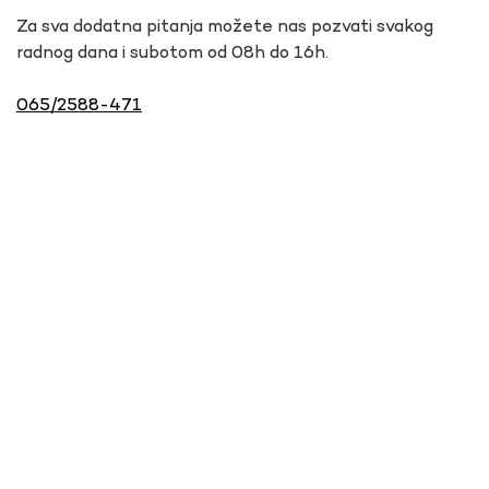
Za sva dodatna pitanja možete nas pozvati svakog
radnog dana i subotom od 08h do 16h.
065/2588-471