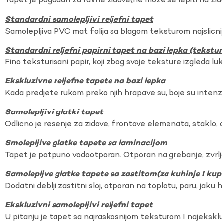
Tapet je pogodan za ravne zidove(ne moze se lepiti na zi
Standardni samolepljivi reljefni tapet
Samolepljiva PVC mat folija sa blagom teksturom najslicnij
Standardni reljefni papirni tapet na bazi lepka (tekst
Fino teksturisani papir, koji zbog svoje teksture izgleda lu
Ekskluzivne reljefne tapete na bazi lepka
Kada predjete rukom preko njih hrapave su, boje su intenzi
Samolepljivi glatki tapet
Odlicno je resenje za zidove, frontove elemenata, staklo, o
Smolepljive glatke tapete sa laminacijom
Tapet je potpuno vodootporan. Otporan na grebanje, zvrlj
Samolepljve glatke tapete sa zastitom(za kuhinje I kup
Dodatni deblji zastitni sloj, otporan na toplotu, paru, jaku 
Ekskluzivni samolepljivi reljefni tapet
U pitanju je tapet sa najraskosnijom teksturom I najekskl