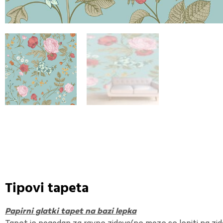
Tipovi tapeta
Papirni glatki tapet na bazi lepka