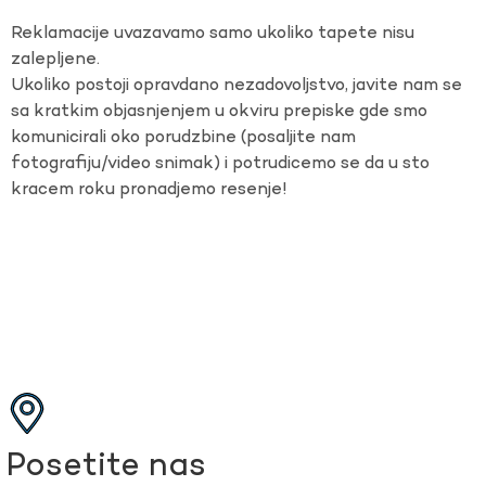
Reklamacije uvazavamo samo ukoliko tapete nisu
zalepljene.
Ukoliko postoji opravdano nezadovoljstvo, javite nam se
sa kratkim objasnjenjem u okviru prepiske gde smo
komunicirali oko porudzbine (posaljite nam
fotografiju/video snimak) i potrudicemo se da u sto
kracem roku pronadjemo resenje!
Posetite nas