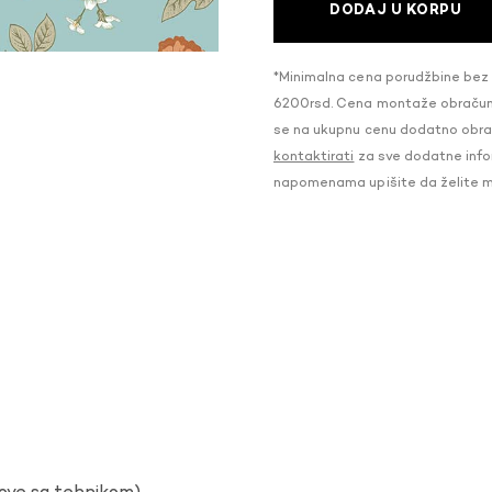
DODAJ U KORPU
*Minimalna cena porudžbine bez
6200rsd. Cena montaže obračunat
se na ukupnu cenu dodatno obraču
kontaktirati
za sve dodatne infor
napomenama upišite da želite 