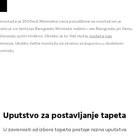
 montaže je 2500rsd. Minimalna cena porudžbine sa montažom je
a je za teritoriju Beograda. Montaže radimo i van Beograda, pri čemu
navaju putni troškovi. Ukoliko je to Vaš slučaj,
možete nas
macije. Ukoliko želite montažu na stranici za kupovinu u dodatnim
montažu.
Uputstvo za postavljanje tapeta
U zavisnosti od izbora tapeta postoje razna uputstva.