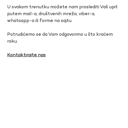
U svakom trenutku možete nam proslediti Vaš upit
putem mail-a, društvenih mreža, viber-a,
whatsapp-a ili forme na sajtu.
Potrudićemo se da Vam odgovorimo u što kraćem
roku.
Kontaktirajte nas