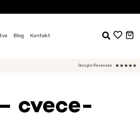
tva
Blog
Kontakt
★
★
★
★
★
Google Recenzije
– cvece-