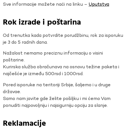
Sve informacije možete naći na linku –
Uputstva
Rok izrade i poštarina
Od trenutka kada potvrdite porudžbinu, rok za isporuku
je 3 do 5 radnih dana.
Nažalost nemamo preciznu informaciju o visini
poštarine.
Kurirska služba obračunava na osnovu težine paketa i
najčešće je između 500rsd i 1000rsd.
Pored isporuke na teritoriji Srbije, šaljemo i u druge
državae.
Samo nam javite gde želite pošiljku i mi ćemo Vam
ponuditi najpovoljniju i najsigurniju opciju za slanje.
Reklamacije