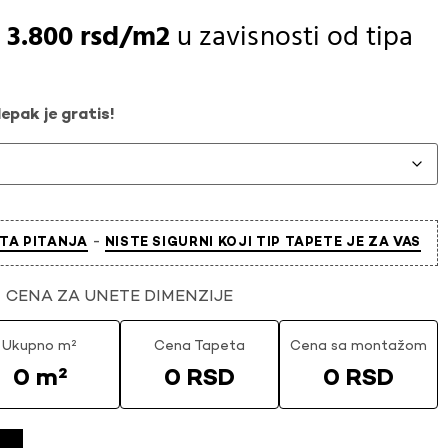
-
3.800
rsd
u zavisnosti od
tipa
epak je gratis!
-
TA PITANJA
NISTE SIGURNI KOJI TIP TAPETE JE ZA VAS
CENA ZA UNETE DIMENZIJE
Ukupno m²
Cena Tapeta
Cena sa montažom
0 m²
0 RSD
0 RSD