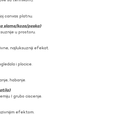
dove sa tehnikom).
oj canvas platnu.
ura slame/koze/peska)
ksuznije u prostoru.
vne, najluksuzniji efekat.
gledala i plocice.
anje, habanje.
atila)
hemiju I grubo ciscenje.
uzivnijim efektom.