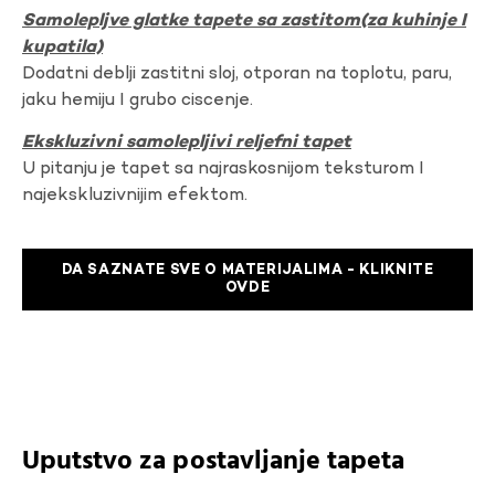
Samolepljve glatke tapete sa zastitom(za kuhinje I
kupatila)
Dodatni deblji zastitni sloj, otporan na toplotu, paru,
jaku hemiju I grubo ciscenje.
Ekskluzivni samolepljivi reljefni tapet
U pitanju je tapet sa najraskosnijom teksturom I
najekskluzivnijim efektom.
DA SAZNATE SVE O MATERIJALIMA - KLIKNITE
OVDE
Uputstvo za postavljanje tapeta