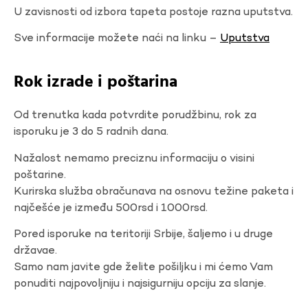
U zavisnosti od izbora tapeta postoje razna uputstva.
Sve informacije možete naći na linku –
Uputstva
Rok izrade i poštarina
Od trenutka kada potvrdite porudžbinu, rok za
isporuku je 3 do 5 radnih dana.
Nažalost nemamo preciznu informaciju o visini
poštarine.
Kurirska služba obračunava na osnovu težine paketa i
najčešće je između 500rsd i 1000rsd.
Pored isporuke na teritoriji Srbije, šaljemo i u druge
državae.
Samo nam javite gde želite pošiljku i mi ćemo Vam
ponuditi najpovoljniju i najsigurniju opciju za slanje.