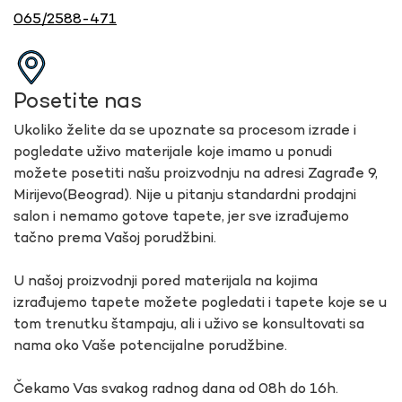
065/2588-471
Posetite nas
Ukoliko želite da se upoznate sa procesom izrade i
pogledate uživo materijale koje imamo u ponudi
možete posetiti našu proizvodnju na adresi Zagrađe 9,
Mirijevo(Beograd). Nije u pitanju standardni prodajni
salon i nemamo gotove tapete, jer sve izrađujemo
tačno prema Vašoj porudžbini.
U našoj proizvodnji pored materijala na kojima
izrađujemo tapete možete pogledati i tapete koje se u
tom trenutku štampaju, ali i uživo se konsultovati sa
nama oko Vaše potencijalne porudžbine.
Čekamo Vas svakog radnog dana od 08h do 16h.