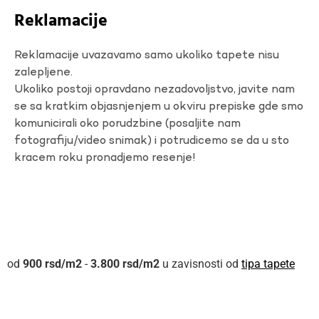
Reklamacije
Reklamacije uvazavamo samo ukoliko tapete nisu
zalepljene.
Ukoliko postoji opravdano nezadovoljstvo, javite nam
se sa kratkim objasnjenjem u okviru prepiske gde smo
komunicirali oko porudzbine (posaljite nam
fotografiju/video snimak) i potrudicemo se da u sto
kracem roku pronadjemo resenje!
900
rsd
-
3.800
rsd
u zavisnosti od
tipa tapete