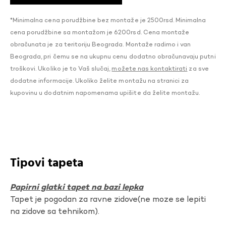
*Minimalna cena porudžbine bez montaže je 2500rsd. Minimalna
cena porudžbine sa montažom je 6200rsd. Cena montaže
obračunata je za teritoriju Beograda. Montaže radimo i van
Beograda, pri čemu se na ukupnu cenu dodatno obračunavaju putni
troškovi. Ukoliko je to Vaš slučaj,
možete nas kontaktirati
za sve
dodatne informacije. Ukoliko želite montažu na stranici za
kupovinu u dodatnim napomenama upišite da želite montažu.
Tipovi tapeta
Papirni glatki tapet na bazi lepka
Tapet je pogodan za ravne zidove(ne moze se lepiti
na zidove sa tehnikom).