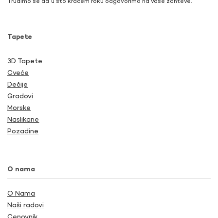
Trudimo se da u što kraćem roku odgovorimo na vaše zahteve.
Tapete
3D Tapete
Cveće
Dečije
Gradovi
Morske
Naslikane
Pozadine
O nama
O Nama
Naši radovi
Cenovnik