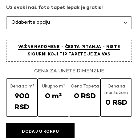
Uz svaki naš foto tapet lepak je gratis!
-
-
VAŽNE NAPOMENE
ČESTA PITANJA
NISTE
SIGURNI KOJI TIP TAPETE JE ZA VAS
CENA ZA UNETE DIMENZIJE
Cena za m²
Ukupno m²
Cena Tapeta
Cena sa
montažom
900
0 m²
0 RSD
0 RSD
RSD
DODAJ U KORPU