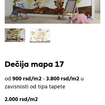
Dečija mapa 17
900
rsd
-
3.800
rsd
u
zavisnosti od
tipa tapete
2.000
rsd