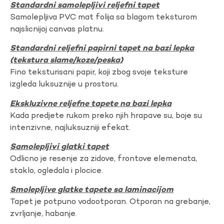
Standardni samolepljivi reljefni tapet
Samolepljiva PVC mat folija sa blagom teksturom
najslicnijoj canvas platnu.
Standardni reljefni papirni tapet na bazi lepka
(tekstura slame/koze/peska)
Fino teksturisani papir, koji zbog svoje teksture
izgleda luksuznije u prostoru.
Ekskluzivne reljefne tapete na bazi lepka
Kada predjete rukom preko njih hrapave su, boje su
intenzivne, najluksuzniji efekat.
Samolepljivi glatki tapet
Odlicno je resenje za zidove, frontove elemenata,
staklo, ogledala i plocice.
Smolepljive glatke tapete sa laminacijom
Tapet je potpuno vodootporan. Otporan na grebanje,
zvrljanje, habanje.