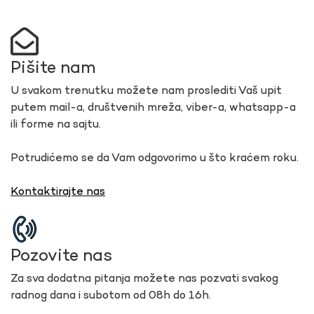
Pišite nam
U svakom trenutku možete nam proslediti Vaš upit
putem mail-a, društvenih mreža, viber-a, whatsapp-a
ili forme na sajtu.
Potrudićemo se da Vam odgovorimo u što kraćem roku.
Kontaktirajte nas
Pozovite nas
Za sva dodatna pitanja možete nas pozvati svakog
radnog dana i subotom od 08h do 16h.