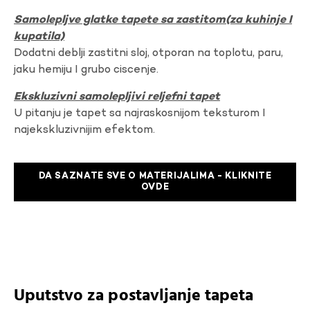
Samolepljve glatke tapete sa zastitom(za kuhinje I
kupatila)
Dodatni deblji zastitni sloj, otporan na toplotu, paru,
jaku hemiju I grubo ciscenje.
Ekskluzivni samolepljivi reljefni tapet
U pitanju je tapet sa najraskosnijom teksturom I
najekskluzivnijim efektom.
DA SAZNATE SVE O MATERIJALIMA - KLIKNITE
OVDE
Uputstvo za postavljanje tapeta