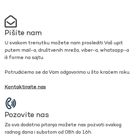
Pišite nam
U svakom trenutku možete nam proslediti Vaš upit
putem mail-a, društvenih mreža, viber-a, whatsapp-a
ili forme na sajtu.
Potrudićemo se da Vam odgovorimo u što kraćem roku.
Kontaktirajte nas
Pozovite nas
Za sva dodatna pitanja možete nas pozvati svakog
radnog dana i subotom od 08h do 16h.