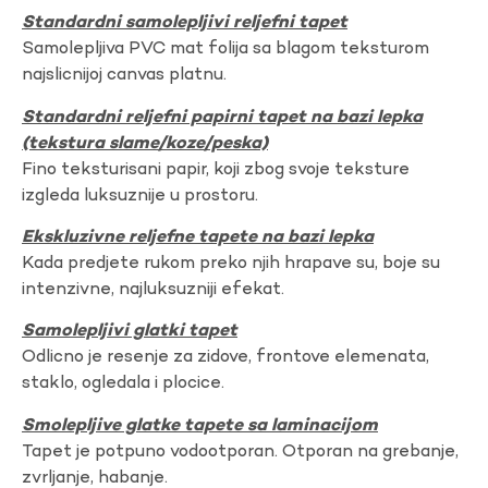
Standardni samolepljivi reljefni tapet
Samolepljiva PVC mat folija sa blagom teksturom
najslicnijoj canvas platnu.
Standardni reljefni papirni tapet na bazi lepka
(tekstura slame/koze/peska)
Fino teksturisani papir, koji zbog svoje teksture
izgleda luksuznije u prostoru.
Ekskluzivne reljefne tapete na bazi lepka
Kada predjete rukom preko njih hrapave su, boje su
intenzivne, najluksuzniji efekat.
Samolepljivi glatki tapet
Odlicno je resenje za zidove, frontove elemenata,
staklo, ogledala i plocice.
Smolepljive glatke tapete sa laminacijom
Tapet je potpuno vodootporan. Otporan na grebanje,
zvrljanje, habanje.