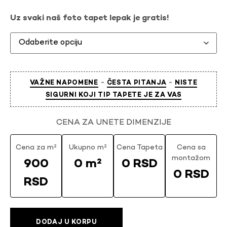
Uz svaki naš foto tapet lepak je gratis!
-
-
VAŽNE NAPOMENE
ČESTA PITANJA
NISTE
SIGURNI KOJI TIP TAPETE JE ZA VAS
CENA ZA UNETE DIMENZIJE
Cena za m²
Ukupno m²
Cena Tapeta
Cena sa
montažom
900
0 m²
0 RSD
0 RSD
RSD
DODAJ U KORPU