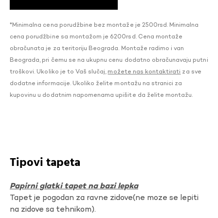
*Minimalna cena porudžbine bez montaže je 2500rsd. Minimalna
cena porudžbine sa montažom je 6200rsd. Cena montaže
obračunata je za teritoriju Beograda. Montaže radimo i van
Beograda, pri čemu se na ukupnu cenu dodatno obračunavaju putni
troškovi. Ukoliko je to Vaš slučaj,
možete nas kontaktirati
za sve
dodatne informacije. Ukoliko želite montažu na stranici za
kupovinu u dodatnim napomenama upišite da želite montažu.
Tipovi tapeta
Papirni glatki tapet na bazi lepka
Tapet je pogodan za ravne zidove(ne moze se lepiti
na zidove sa tehnikom).