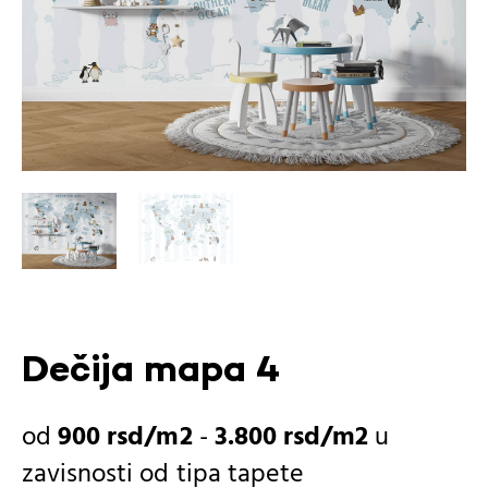
Dečija mapa 4
900
rsd
-
3.800
rsd
u
zavisnosti od
tipa tapete