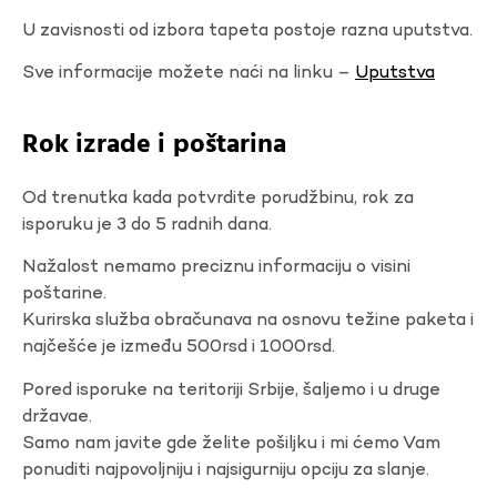
U zavisnosti od izbora tapeta postoje razna uputstva.
Sve informacije možete naći na linku –
Uputstva
Rok izrade i poštarina
Od trenutka kada potvrdite porudžbinu, rok za
isporuku je 3 do 5 radnih dana.
Nažalost nemamo preciznu informaciju o visini
poštarine.
Kurirska služba obračunava na osnovu težine paketa i
najčešće je između 500rsd i 1000rsd.
Pored isporuke na teritoriji Srbije, šaljemo i u druge
državae.
Samo nam javite gde želite pošiljku i mi ćemo Vam
ponuditi najpovoljniju i najsigurniju opciju za slanje.