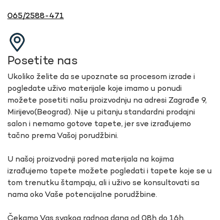
065/2588-471
Posetite nas
Ukoliko želite da se upoznate sa procesom izrade i
pogledate uživo materijale koje imamo u ponudi
možete posetiti našu proizvodnju na adresi Zagrađe 9,
Mirijevo(Beograd). Nije u pitanju standardni prodajni
salon i nemamo gotove tapete, jer sve izrađujemo
tačno prema Vašoj porudžbini.
U našoj proizvodnji pored materijala na kojima
izrađujemo tapete možete pogledati i tapete koje se u
tom trenutku štampaju, ali i uživo se konsultovati sa
nama oko Vaše potencijalne porudžbine.
Čekamo Vas svakog radnog dana od 08h do 16h.