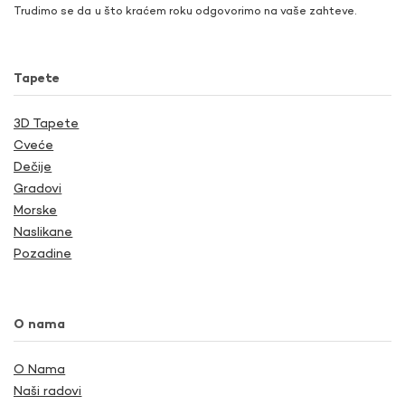
Trudimo se da u što kraćem roku odgovorimo na vaše zahteve.
Tapete
3D Tapete
Cveće
Dečije
Gradovi
Morske
Naslikane
Pozadine
O nama
O Nama
Naši radovi