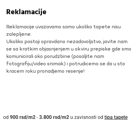
Reklamacije
Reklamacije uvazavamo samo ukoliko tapete nisu
zalepljene.
Ukoliko postoji opravdano nezadovoljstvo, javite nam
se sa kratkim objasnjenjem u okviru prepiske gde smo
komunicirali oko porudzbine (posaljite nam
fotografiju/video snimak) i potrudicemo se da u sto
kracem roku pronadjemo resenje!
900
rsd
-
3.800
rsd
u zavisnosti od
tipa tapete