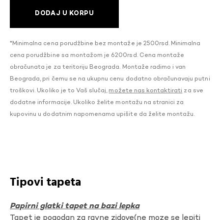
DODAJ U KORPU
*Minimalna cena porudžbine bez montaže je 2500rsd. Minimalna
cena porudžbine sa montažom je 6200rsd. Cena montaže
obračunata je za teritoriju Beograda. Montaže radimo i van
Beograda, pri čemu se na ukupnu cenu dodatno obračunavaju putni
troškovi. Ukoliko je to Vaš slučaj,
možete nas kontaktirati
za sve
dodatne informacije. Ukoliko želite montažu na stranici za
kupovinu u dodatnim napomenama upišite da želite montažu.
Tipovi tapeta
Papirni glatki tapet na bazi lepka
Tapet je pogodan za ravne zidove(ne moze se lepiti