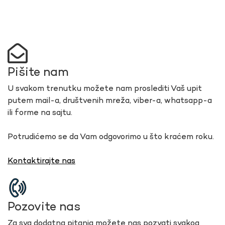
Pišite nam
U svakom trenutku možete nam proslediti Vaš upit
putem mail-a, društvenih mreža, viber-a, whatsapp-a
ili forme na sajtu.
Potrudićemo se da Vam odgovorimo u što kraćem roku.
Kontaktirajte nas
Pozovite nas
Za sva dodatna pitanja možete nas pozvati svakog