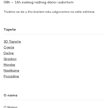
08h – 16h svakog radnog dana i subotom
Trudimo se da u što kraćem roku odgovorimo na vaše zahteve.
Tapete
3D Tapete
Cveće
Dečije
Gradovi
Morske
Naslikane
Pozadine
O nama
O Nama