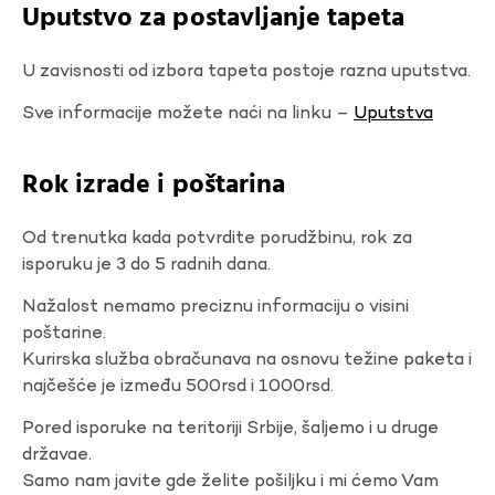
Uputstvo za postavljanje tapeta
U zavisnosti od izbora tapeta postoje razna uputstva.
Sve informacije možete naći na linku –
Uputstva
Rok izrade i poštarina
Od trenutka kada potvrdite porudžbinu, rok za
isporuku je 3 do 5 radnih dana.
Nažalost nemamo preciznu informaciju o visini
poštarine.
Kurirska služba obračunava na osnovu težine paketa i
najčešće je između 500rsd i 1000rsd.
Pored isporuke na teritoriji Srbije, šaljemo i u druge
državae.
Samo nam javite gde želite pošiljku i mi ćemo Vam