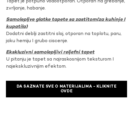
Tapet je potpuno vodootporan. Otporan na grebanje,
zvrljanje, habanje.
Samolepljve glatke tapete sa zastitom(za kuhinje I
kupatila)
Dodatni deblji zastitni sloj, otporan na toplotu, paru,
jaku hemiju I grubo ciscenje.
Ekskluzivni samolepljivi reljefni tapet
U pitanju je tapet sa najraskosnijom teksturom I
najekskluzivnijim efektom.
DA SAZNATE SVE O MATERIJALIMA - KLIKNITE
OVDE