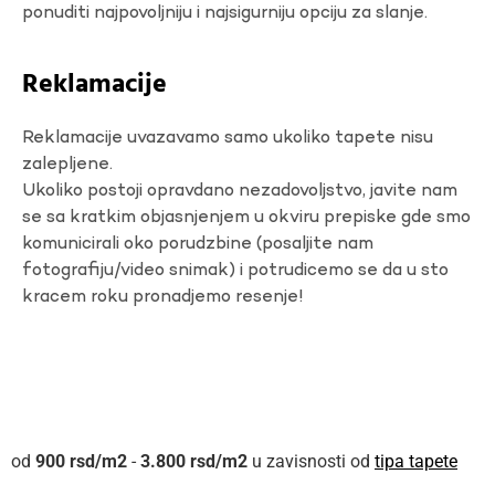
ponuditi najpovoljniju i najsigurniju opciju za slanje.
Reklamacije
Reklamacije uvazavamo samo ukoliko tapete nisu
zalepljene.
Ukoliko postoji opravdano nezadovoljstvo, javite nam
se sa kratkim objasnjenjem u okviru prepiske gde smo
komunicirali oko porudzbine (posaljite nam
fotografiju/video snimak) i potrudicemo se da u sto
kracem roku pronadjemo resenje!
900
rsd
-
3.800
rsd
u zavisnosti od
tipa tapete