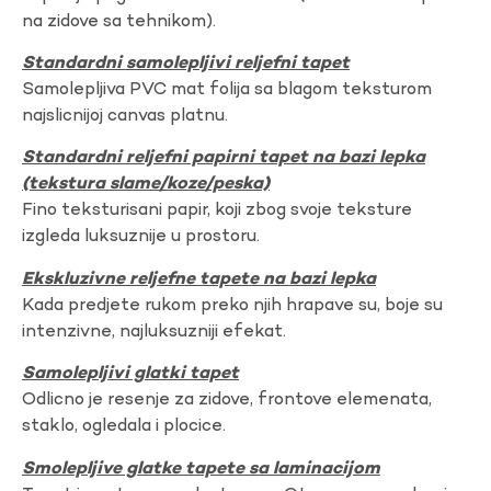
na zidove sa tehnikom).
Standardni samolepljivi reljefni tapet
Samolepljiva PVC mat folija sa blagom teksturom
najslicnijoj canvas platnu.
Standardni reljefni papirni tapet na bazi lepka
(tekstura slame/koze/peska)
Fino teksturisani papir, koji zbog svoje teksture
izgleda luksuznije u prostoru.
Ekskluzivne reljefne tapete na bazi lepka
Kada predjete rukom preko njih hrapave su, boje su
intenzivne, najluksuzniji efekat.
Samolepljivi glatki tapet
Odlicno je resenje za zidove, frontove elemenata,
staklo, ogledala i plocice.
Smolepljive glatke tapete sa laminacijom