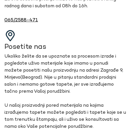
radnog dana i subotom od 08h do 16h.
065/2588-471
Posetite nas
Ukoliko želite da se upoznate sa procesom izrade i
pogledate uživo materijale koje imamo u ponudi
možete posetiti našu proizvodnju na adresi Zagrađe 9,
Mirijevo(Beograd). Nije u pitanju standardni prodajni
salon i nemamo gotove tapete, jer sve izrađujemo
tačno prema Vašoj porudžbini.
U našoj proizvodnji pored materijala na kojima
izrađujemo tapete možete pogledati i tapete koje se u
tom trenutku štampaju, ali i uživo se konsultovati sa
nama oko Vaše potencijalne porudžbine.