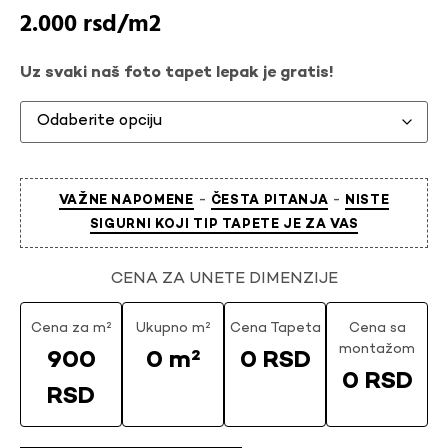
2.000
rsd
Uz svaki naš foto tapet lepak je gratis!
-
-
VAŽNE NAPOMENE
ČESTA PITANJA
NISTE
SIGURNI KOJI TIP TAPETE JE ZA VAS
CENA ZA UNETE DIMENZIJE
Cena za m²
Ukupno m²
Cena Tapeta
Cena sa
montažom
900
0 m²
0 RSD
0 RSD
RSD