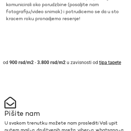
komunicirali oko porudzbine (posaljite nam
fotografiju/video snimak) i potrudicemo se da u sto
kracem roku pronadjemo resenje!
900
rsd
-
3.800
rsd
u zavisnosti od
tipa tapete
Pišite nam
U svakom trenutku možete nam proslediti Vaš upit
putem mail-a, društvenih mreža, viber-a, whatsapp-a