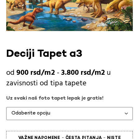
Deciji Tapet a3
900
rsd
-
3.800
rsd
u
zavisnosti od
tipa tapete
Uz svaki naš foto tapet lepak je gratis!
-
-
VAŽNE NAPOMENE
ČESTA PITANJA
NISTE