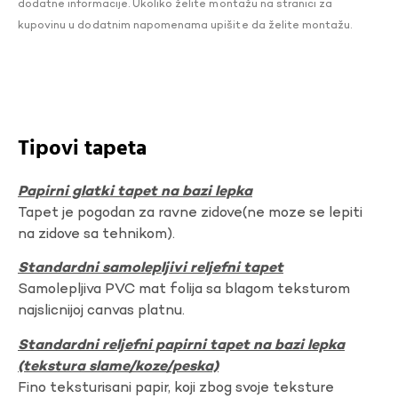
dodatne informacije. Ukoliko želite montažu na stranici za
kupovinu u dodatnim napomenama upišite da želite montažu.
Tipovi tapeta
Papirni glatki tapet na bazi lepka
Tapet je pogodan za ravne zidove(ne moze se lepiti
na zidove sa tehnikom).
Standardni samolepljivi reljefni tapet
Samolepljiva PVC mat folija sa blagom teksturom
najslicnijoj canvas platnu.
Standardni reljefni papirni tapet na bazi lepka
(tekstura slame/koze/peska)
Fino teksturisani papir, koji zbog svoje teksture