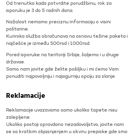
Od trenutka kada potvrdite porudžbinu, rok za
isporuku je 3 do 5 radnih dana.
Nažalost nemamo preciznu informaciju o visini
poštarine.
Kurirska služba obračunava na osnovu težine paketa i
najčešće je između 500rsd i 1000rsd.
Pored isporuke na teritoriji Srbije, šaljemo i u druge
državae.
Samo nam javite gde želite pošiljku i mi ćemo Vam
ponuditi najpovoljniju i najsigurniju opciju za slanje.
Reklamacije
Reklamacije uvazavamo samo ukoliko tapete nisu
zalepljene.
Ukoliko postoji opravdano nezadovoljstvo, javite nam
se sa kratkim objasnjenjem u okviru prepiske gde smo