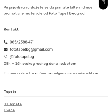
Pri prijavljivanju slažete se da primate bilten i druge
promotivne materijale od Foto Tapet Beograd.
Kontakt
065/2588-471
fototapetbg@gmail.com
@fototapetbg
08h – 16h svakog radnog dana i subotom
Trudimo se da u što kraćem roku odgovorimo na vaše zahteve.
Tapete
3D Tapete
Cveće