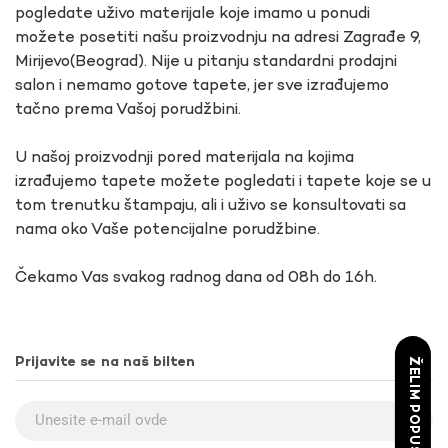
pogledate uživo materijale koje imamo u ponudi
možete posetiti našu proizvodnju na adresi Zagrađe 9,
Mirijevo(Beograd). Nije u pitanju standardni prodajni
salon i nemamo gotove tapete, jer sve izrađujemo
tačno prema Vašoj porudžbini.
U našoj proizvodnji pored materijala na kojima
izrađujemo tapete možete pogledati i tapete koje se u
tom trenutku štampaju, ali i uživo se konsultovati sa
nama oko Vaše potencijalne porudžbine.
Čekamo Vas svakog radnog dana od 08h do 16h.
Prijavite se na naš bilten
ŽELIM POPUST