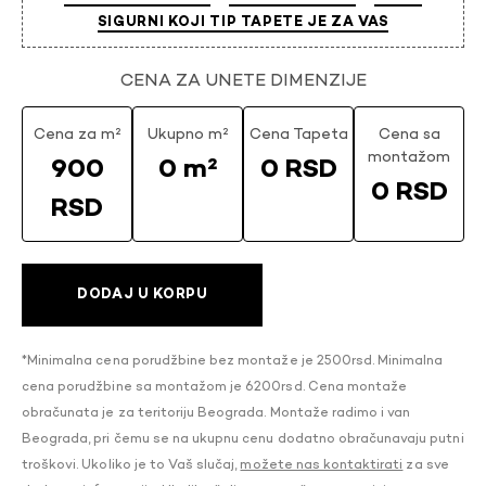
SIGURNI KOJI TIP TAPETE JE ZA VAS
CENA ZA UNETE DIMENZIJE
Cena za m²
Ukupno m²
Cena Tapeta
Cena sa
montažom
900
0 m²
0 RSD
0 RSD
RSD
DODAJ U KORPU
*Minimalna cena porudžbine bez montaže je 2500rsd. Minimalna
cena porudžbine sa montažom je 6200rsd. Cena montaže
obračunata je za teritoriju Beograda. Montaže radimo i van
Beograda, pri čemu se na ukupnu cenu dodatno obračunavaju putni
troškovi. Ukoliko je to Vaš slučaj,
možete nas kontaktirati
za sve