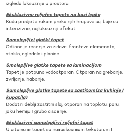
izgleda luksuznije u prostoru.
Ekskluzivne reljefne tapete na bazi lepka
Kada predjete rukom preko njih hrapave su, boje su
intenzivne, najluksuzniji efekat.
Samolepljivi glatki tapet
Odlicno je resenje za zidove, frontove elemenata,
staklo, ogledala i plocice.
Smolepljive glatke tapete sa laminacijom
Tapet je potpuno vodootporan. Otporan na grebanje,
zvrljanje, habanje.
Samolepljve glatke tapete sa zastitom(za kuhinje I
kupatila)
Dodatni deblji zastitni sloj, otporan na toplotu, paru,
jaku hemiju I grubo ciscenje.
Ekskluzivni samolepljivi reljefni tapet
U pitanju je tapet sa najraskosnijom teksturom I