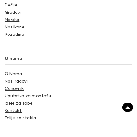
Dečije
Gradovi
Morske
Naslikane
Pozadine
O nama
O Nama
Naši radovi
Cenovnik
Uputstvo za montažu
Ideje za sobe
Kontakt
Folije za stakla