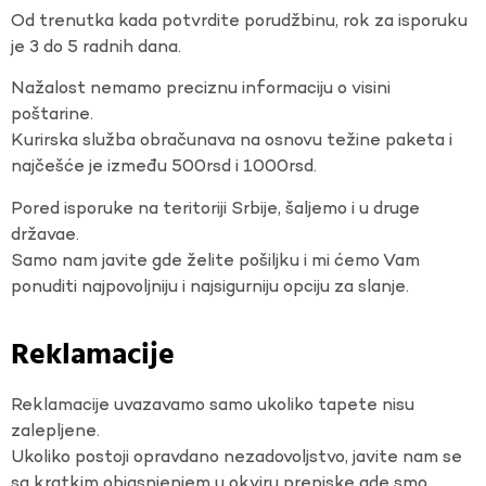
Od trenutka kada potvrdite porudžbinu, rok za isporuku
je 3 do 5 radnih dana.
Nažalost nemamo preciznu informaciju o visini
poštarine.
Kurirska služba obračunava na osnovu težine paketa i
najčešće je između 500rsd i 1000rsd.
Pored isporuke na teritoriji Srbije, šaljemo i u druge
državae.
Samo nam javite gde želite pošiljku i mi ćemo Vam
ponuditi najpovoljniju i najsigurniju opciju za slanje.
Reklamacije
Reklamacije uvazavamo samo ukoliko tapete nisu
zalepljene.
Ukoliko postoji opravdano nezadovoljstvo, javite nam se
sa kratkim objasnjenjem u okviru prepiske gde smo