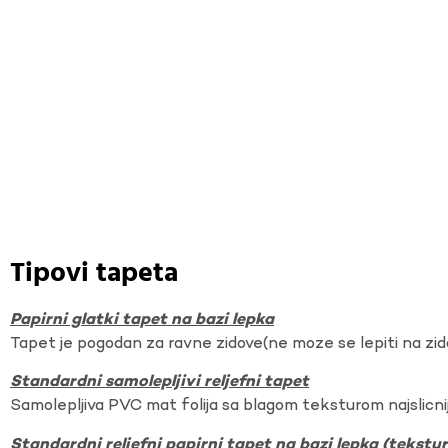
Tipovi tapeta
Papirni glatki tapet na bazi lepka
Tapet je pogodan za ravne zidove(ne moze se lepiti na zi
Standardni samolepljivi reljefni tapet
Samolepljiva PVC mat folija sa blagom teksturom najslicnij
Standardni reljefni papirni tapet na bazi lepka (tekst