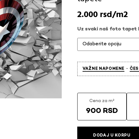
2.000
rsd
Uz svaki naš foto tapet l
-
VAŽNE NAPOMENE
ČES
Cena za m²
900 RSD
DODAJ U KORPU