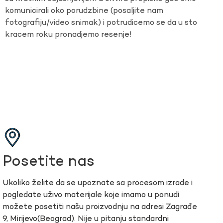
komunicirali oko porudzbine (posaljite nam
fotografiju/video snimak) i potrudicemo se da u sto
kracem roku pronadjemo resenje!
Posetite nas
Ukoliko želite da se upoznate sa procesom izrade i
pogledate uživo materijale koje imamo u ponudi
možete posetiti našu proizvodnju na adresi Zagrađe
9, Mirijevo(Beograd). Nije u pitanju standardni