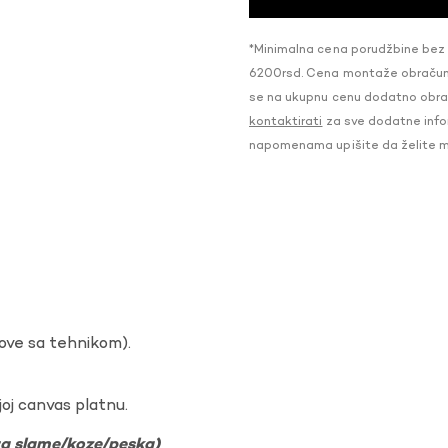
*Minimalna cena porudžbine bez
6200rsd. Cena montaže obračunat
se na ukupnu cenu dodatno obraču
kontaktirati
za sve dodatne infor
napomenama upišite da želite 
dove sa tehnikom).
oj canvas platnu.
ura slame/koze/peska)