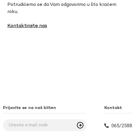
Potrudićemo se da Vam odgovorimo u što kraćem
roku.
Kontaktirajte nas
Prijavite se na naš bilten
Kontakt
065/2588