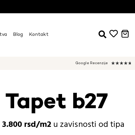
tva
Blog
Kontakt
★
★
★
★
★
Google Recenzije
i Tapet b27
-
3.800
rsd
u zavisnosti od
tipa