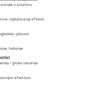
ksuznije u prostoru.
vne, najluksuzniji efekat.
gledala i plocice.
anje, habanje.
atila)
hemiju I grubo ciscenje.
uzivnijim efektom.