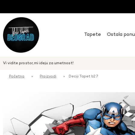
Tapete
Ostala pon
Vi vidite prostor, mi ideju za umetnost!
Početna
»
Proizvodi
»
Deciji Tapet b27