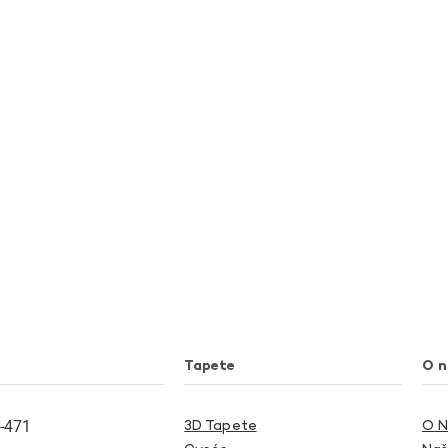
Tapete
O 
-471
3D Tapete
O 