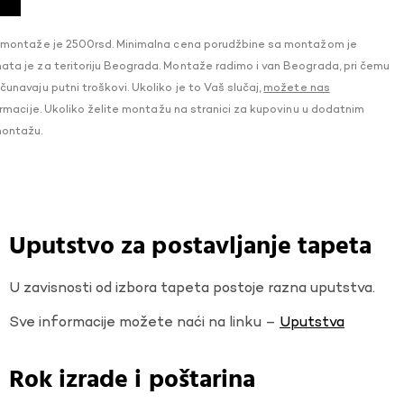
 montaže je 2500rsd. Minimalna cena porudžbine sa montažom je
a je za teritoriju Beograda. Montaže radimo i van Beograda, pri čemu
navaju putni troškovi. Ukoliko je to Vaš slučaj,
možete nas
macije. Ukoliko želite montažu na stranici za kupovinu u dodatnim
montažu.
Uputstvo za postavljanje tapeta
U zavisnosti od izbora tapeta postoje razna uputstva.
Sve informacije možete naći na linku –
Uputstva
Rok izrade i poštarina