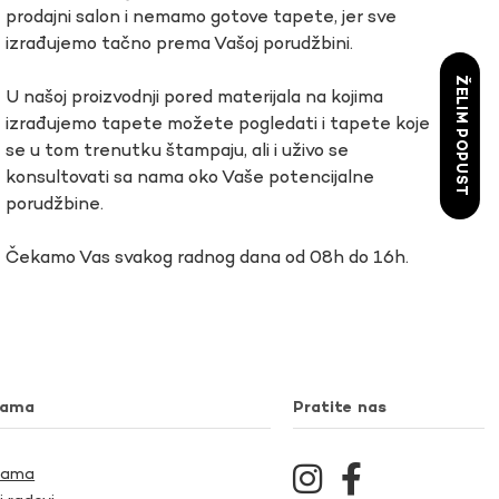
prodajni salon i nemamo gotove tapete, jer sve
izrađujemo tačno prema Vašoj porudžbini.
ŽELIM POPUST
U našoj proizvodnji pored materijala na kojima
izrađujemo tapete možete pogledati i tapete koje
se u tom trenutku štampaju, ali i uživo se
konsultovati sa nama oko Vaše potencijalne
porudžbine.
Čekamo Vas svakog radnog dana od 08h do 16h.
nama
Pratite nas
Nama