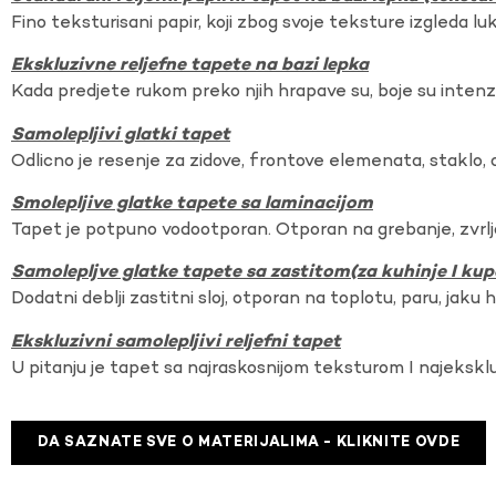
Fino teksturisani papir, koji zbog svoje teksture izgleda lu
Ekskluzivne reljefne tapete na bazi lepka
Kada predjete rukom preko njih hrapave su, boje su intenzi
Samolepljivi glatki tapet
Odlicno je resenje za zidove, frontove elemenata, staklo, o
Smolepljive glatke tapete sa laminacijom
Tapet je potpuno vodootporan. Otporan na grebanje, zvrlj
Samolepljve glatke tapete sa zastitom(za kuhinje I kup
Dodatni deblji zastitni sloj, otporan na toplotu, paru, jaku 
Ekskluzivni samolepljivi reljefni tapet
U pitanju je tapet sa najraskosnijom teksturom I najekskl
DA SAZNATE SVE O MATERIJALIMA - KLIKNITE OVDE