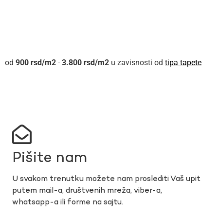
900
rsd
-
3.800
rsd
u zavisnosti od
tipa tapete
Pišite nam
U svakom trenutku možete nam proslediti Vaš upit
putem mail-a, društvenih mreža, viber-a,
whatsapp-a ili forme na sajtu.