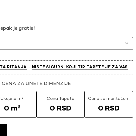
epak je gratis!
-
TA PITANJA
NISTE SIGURNI KOJI TIP TAPETE JE ZA VAS
CENA ZA UNETE DIMENZIJE
Ukupno m²
Cena Tapeta
Cena sa montažom
0 m²
0 RSD
0 RSD