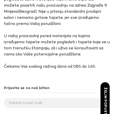
možete posetiti našu proizvodnju na adresi Zagrađe 9,
Mirijevo(Beograd). Nije u pitanju standardni prodajni
salon i nemamo gotove tapete, jer sve izrađujemo
tačno prema Vašoj porudžbini.
U našoj proizvodnji pored materijala na kojima
izrađujemo tapete možete pogledati i tapete koje se u
tom trenutku štampaju, ali i uživo se konsultovati sa
nama oko Vaše potencijalne porudžbine.
Čekamo Vas svakog radnog dana od 08h do 16h.
Prijavite se na naš bilten
ŽELIM POPUST