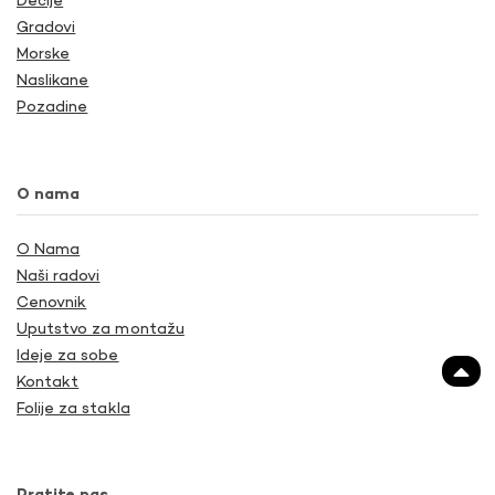
Dečije
Gradovi
Morske
Naslikane
Pozadine
O nama
O Nama
Naši radovi
Cenovnik
Uputstvo za montažu
Ideje za sobe
Kontakt
Folije za stakla