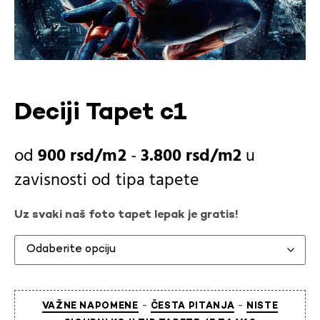
Deciji Tapet c1
900
rsd
-
3.800
rsd
u
zavisnosti od
tipa tapete
Uz svaki naš foto tapet lepak je gratis!
-
-
VAŽNE NAPOMENE
ČESTA PITANJA
NISTE