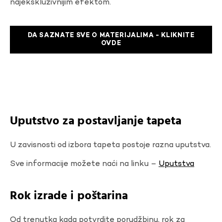
najekskluzivnijim efektom.
DA SAZNATE SVE O MATERIJALIMA - KLIKNITE
OVDE
Uputstvo za postavljanje tapeta
U zavisnosti od izbora tapeta postoje razna uputstva.
Sve informacije možete naći na linku –
Uputstva
Rok izrade i poštarina
Od trenutka kada potvrdite porudžbinu, rok za