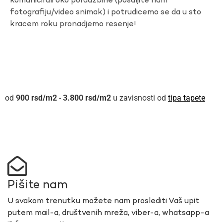
komunicirali oko porudzbine (posaljite nam
fotografiju/video snimak) i potrudicemo se da u sto
kracem roku pronadjemo resenje!
900
rsd
-
3.800
rsd
u zavisnosti od
tipa tapete
Pišite nam
U svakom trenutku možete nam proslediti Vaš upit
putem mail-a, društvenih mreža, viber-a, whatsapp-a