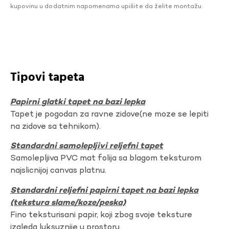
kupovinu u dodatnim napomenama upišite da želite montažu.
Tipovi tapeta
Papirni glatki tapet na bazi lepka
Tapet je pogodan za ravne zidove(ne moze se lepiti
na zidove sa tehnikom).
Standardni samolepljivi reljefni tapet
Samolepljiva PVC mat folija sa blagom teksturom
najslicnijoj canvas platnu.
Standardni reljefni papirni tapet na bazi lepka
(tekstura slame/koze/peska)
Fino teksturisani papir, koji zbog svoje teksture
izgleda luksuznije u prostoru.