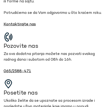
ili forme na sajtu.
Potrudićemo se da Vam odgovorimo u što kraćem roku.
Kontaktirajte nas
Pozovite nas
Za sva dodatna pitanja možete nas pozvati svakog
radnog dana i subotom od 08h do 16h.
065/2588-471
Posetite nas
Ukoliko želite da se upoznate sa procesom izrade i
pogledate uživo materijale koje imamo u ponudi