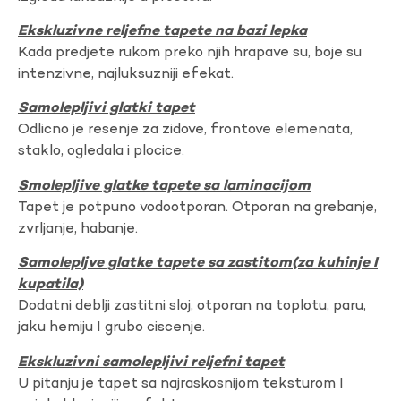
Ekskluzivne reljefne tapete na bazi lepka
Kada predjete rukom preko njih hrapave su, boje su
intenzivne, najluksuzniji efekat.
Samolepljivi glatki tapet
Odlicno je resenje za zidove, frontove elemenata,
staklo, ogledala i plocice.
Smolepljive glatke tapete sa laminacijom
Tapet je potpuno vodootporan. Otporan na grebanje,
zvrljanje, habanje.
Samolepljve glatke tapete sa zastitom(za kuhinje I
kupatila)
Dodatni deblji zastitni sloj, otporan na toplotu, paru,
jaku hemiju I grubo ciscenje.
Ekskluzivni samolepljivi reljefni tapet
U pitanju je tapet sa najraskosnijom teksturom I