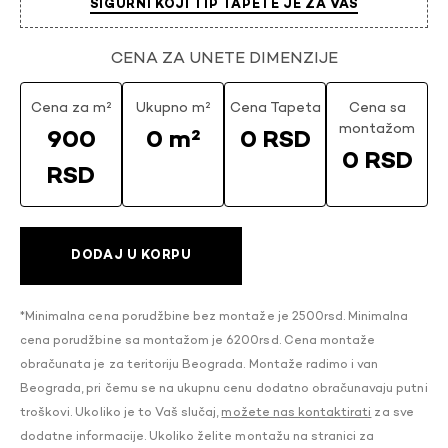
SIGURNI KOJI TIP TAPETE JE ZA VAS
CENA ZA UNETE DIMENZIJE
Cena za m²
Ukupno m²
Cena Tapeta
Cena sa
montažom
900
0 m²
0 RSD
0 RSD
RSD
DODAJ U KORPU
*Minimalna cena porudžbine bez montaže je 2500rsd. Minimalna
cena porudžbine sa montažom je 6200rsd. Cena montaže
obračunata je za teritoriju Beograda. Montaže radimo i van
Beograda, pri čemu se na ukupnu cenu dodatno obračunavaju putni
troškovi. Ukoliko je to Vaš slučaj,
možete nas kontaktirati
za sve
dodatne informacije. Ukoliko želite montažu na stranici za