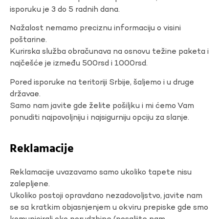
isporuku je 3 do 5 radnih dana.
Nažalost nemamo preciznu informaciju o visini
poštarine.
Kurirska služba obračunava na osnovu težine paketa i
najčešće je između 500rsd i 1000rsd.
Pored isporuke na teritoriji Srbije, šaljemo i u druge
državae.
Samo nam javite gde želite pošiljku i mi ćemo Vam
ponuditi najpovoljniju i najsigurniju opciju za slanje.
Reklamacije
Reklamacije uvazavamo samo ukoliko tapete nisu
zalepljene.
Ukoliko postoji opravdano nezadovoljstvo, javite nam
se sa kratkim objasnjenjem u okviru prepiske gde smo