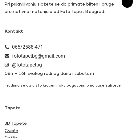
Pri prijavljivanju slažete se da primate bilten i druge
promotivne materijale od Foto Tapet Beograd.
Kontakt
065/2588-471
fototapetbg@gmail.com
@fototapetbg
08h – 16h svakog radnog dana i subotom
Trudimo se da u što kraćem roku odgovorimo na vaše zahteve.
Tapete
3D Tapete
Cveće