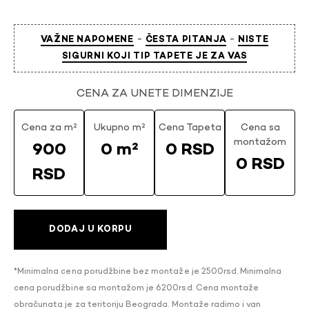
-
-
VAŽNE NAPOMENE
ČESTA PITANJA
NISTE
SIGURNI KOJI TIP TAPETE JE ZA VAS
CENA ZA UNETE DIMENZIJE
Cena za m²
Ukupno m²
Cena Tapeta
Cena sa
montažom
900
0 m²
0 RSD
0 RSD
RSD
DODAJ U KORPU
*Minimalna cena porudžbine bez montaže je 2500rsd. Minimalna
cena porudžbine sa montažom je 6200rsd. Cena montaže
obračunata je za teritoriju Beograda. Montaže radimo i van