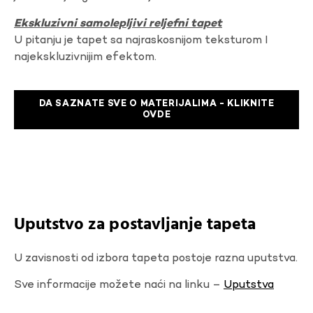
Ekskluzivni samolepljivi reljefni tapet
U pitanju je tapet sa najraskosnijom teksturom I
najekskluzivnijim efektom.
DA SAZNATE SVE O MATERIJALIMA - KLIKNITE
OVDE
Uputstvo za postavljanje tapeta
U zavisnosti od izbora tapeta postoje razna uputstva.
Sve informacije možete naći na linku –
Uputstva