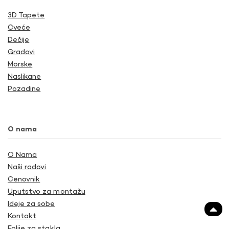
3D Tapete
Cveće
Dečije
Gradovi
Morske
Naslikane
Pozadine
O nama
O Nama
Naši radovi
Cenovnik
Uputstvo za montažu
Ideje za sobe
Kontakt
Folije za stakla