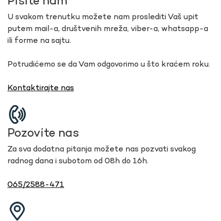
Pišite nam
U svakom trenutku možete nam proslediti Vaš upit
putem mail-a, društvenih mreža, viber-a, whatsapp-a
ili forme na sajtu.
Potrudićemo se da Vam odgovorimo u što kraćem roku.
Kontaktirajte nas
Pozovite nas
Za sva dodatna pitanja možete nas pozvati svakog
radnog dana i subotom od 08h do 16h.
065/2588-471