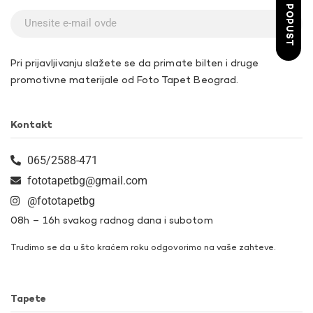
ŽELIM POPUST
Pri prijavljivanju slažete se da primate bilten i druge
promotivne materijale od Foto Tapet Beograd.
Kontakt
065/2588-471
fototapetbg@gmail.com
@fototapetbg
08h – 16h svakog radnog dana i subotom
Trudimo se da u što kraćem roku odgovorimo na vaše zahteve.
Tapete