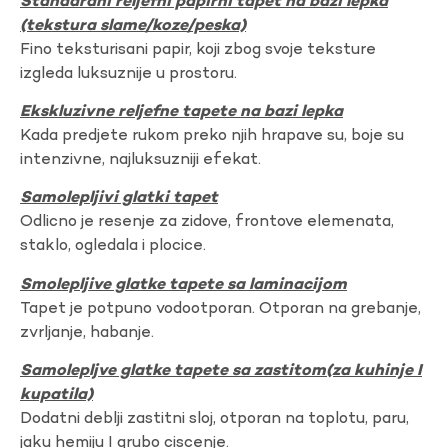
Standardni reljefni papirni tapet na bazi lepka
(tekstura slame/koze/peska)
Fino teksturisani papir, koji zbog svoje teksture
izgleda luksuznije u prostoru.
Ekskluzivne reljefne tapete na bazi lepka
Kada predjete rukom preko njih hrapave su, boje su
intenzivne, najluksuzniji efekat.
Samolepljivi glatki tapet
Odlicno je resenje za zidove, frontove elemenata,
staklo, ogledala i plocice.
Smolepljive glatke tapete sa laminacijom
Tapet je potpuno vodootporan. Otporan na grebanje,
zvrljanje, habanje.
Samolepljve glatke tapete sa zastitom(za kuhinje I
kupatila)
Dodatni deblji zastitni sloj, otporan na toplotu, paru,
jaku hemiju I grubo ciscenje.