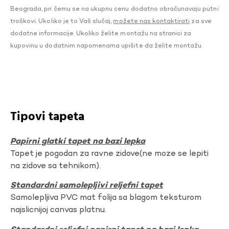
Beograda, pri čemu se na ukupnu cenu dodatno obračunavaju putni
troškovi. Ukoliko je to Vaš slučaj,
možete nas kontaktirati
za sve
dodatne informacije. Ukoliko želite montažu na stranici za
kupovinu u dodatnim napomenama upišite da želite montažu.
Tipovi tapeta
Papirni glatki tapet na bazi lepka
Tapet je pogodan za ravne zidove(ne moze se lepiti
na zidove sa tehnikom).
Standardni samolepljivi reljefni tapet
Samolepljiva PVC mat folija sa blagom teksturom
najslicnijoj canvas platnu.