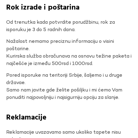
Rok izrade i poštarina
Od trenutka kada potvrdite porudžbinu, rok za
isporuku je 3 do 5 radnih dana.
Nažalost nemamo preciznu informaciju o visini
poštarine.
Kurirska služba obračunava na osnovu težine paketa i
najčešće je između 500rsd i 1000rsd.
Pored isporuke na teritoriji Srbije, šaljemo i u druge
državae.
Samo nam javite gde želite pošiljku i mi ćemo Vam
ponuditi najpovoljniju i najsigurniju opciju za slanje.
Reklamacije
Reklamacije uvazavamo samo ukoliko tapete nisu