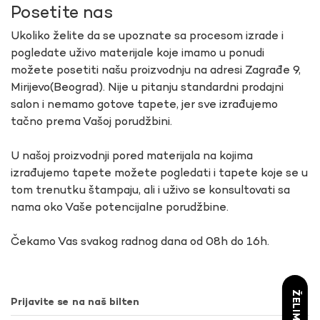
Posetite nas
Ukoliko želite da se upoznate sa procesom izrade i
pogledate uživo materijale koje imamo u ponudi
možete posetiti našu proizvodnju na adresi Zagrađe 9,
Mirijevo(Beograd). Nije u pitanju standardni prodajni
salon i nemamo gotove tapete, jer sve izrađujemo
tačno prema Vašoj porudžbini.
U našoj proizvodnji pored materijala na kojima
izrađujemo tapete možete pogledati i tapete koje se u
tom trenutku štampaju, ali i uživo se konsultovati sa
nama oko Vaše potencijalne porudžbine.
Čekamo Vas svakog radnog dana od 08h do 16h.
Prijavite se na naš bilten