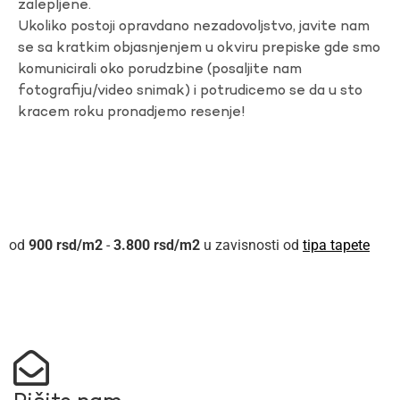
zalepljene.
Ukoliko postoji opravdano nezadovoljstvo, javite nam
se sa kratkim objasnjenjem u okviru prepiske gde smo
komunicirali oko porudzbine (posaljite nam
fotografiju/video snimak) i potrudicemo se da u sto
kracem roku pronadjemo resenje!
900
rsd
-
3.800
rsd
u zavisnosti od
tipa tapete