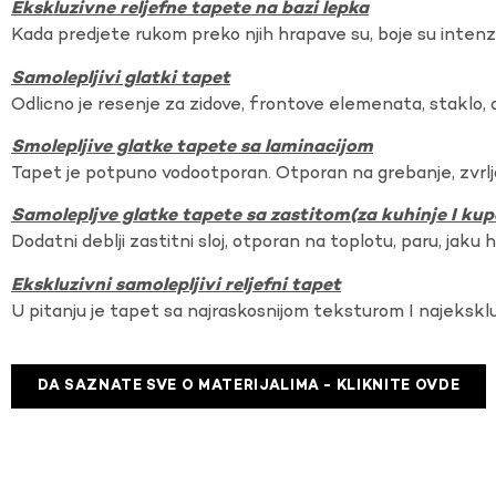
Ekskluzivne reljefne tapete na bazi lepka
Kada predjete rukom preko njih hrapave su, boje su intenzi
Samolepljivi glatki tapet
Odlicno je resenje za zidove, frontove elemenata, staklo, o
Smolepljive glatke tapete sa laminacijom
Tapet je potpuno vodootporan. Otporan na grebanje, zvrlj
Samolepljve glatke tapete sa zastitom(za kuhinje I kup
Dodatni deblji zastitni sloj, otporan na toplotu, paru, jaku 
Ekskluzivni samolepljivi reljefni tapet
U pitanju je tapet sa najraskosnijom teksturom I najekskl
DA SAZNATE SVE O MATERIJALIMA - KLIKNITE OVDE