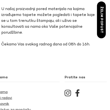
ŽELIM POPUST
U našoj proizvodnji pored materijala na kojima
izrađujemo tapete možete pogledati i tapete koje
se u tom trenutku štampaju, ali i uživo se
konsultovati sa nama oko Vaše potencijalne
porudžbine.
Čekamo Vas svakog radnog dana od 08h do 16h.
nama
Pratite nas
Nama
i radovi
ovnik
tstvo za montažu