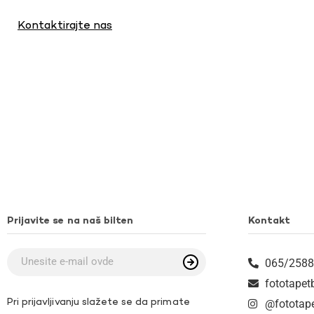
Kontaktirajte nas
Prijavite se na naš bilten
Kontakt
065/2588
fototape
Pri prijavljivanju slažete se da primate
@fototap