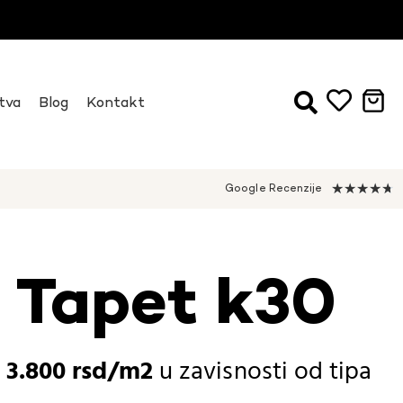
tva
Blog
Kontakt
★
★
★
★
★
Google Recenzije
i Tapet k30
-
3.800
rsd
u zavisnosti od
tipa