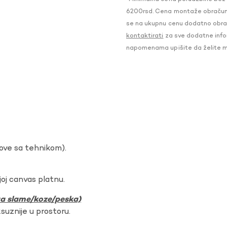
6200rsd. Cena montaže obračunat
se na ukupnu cenu dodatno obraču
kontaktirati
za sve dodatne infor
napomenama upišite da želite 
dove sa tehnikom).
oj canvas platnu.
ura slame/koze/peska)
ksuznije u prostoru.