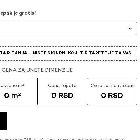
epak je gratis!
-
TA PITANJA
NISTE SIGURNI KOJI TIP TAPETE JE ZA VAS
CENA ZA UNETE DIMENZIJE
Ukupno m²
Cena Tapeta
Cena sa montažom
0 m²
0 RSD
0 RSD
 montaže je 2500rsd. Minimalna cena porudžbine sa montažom je