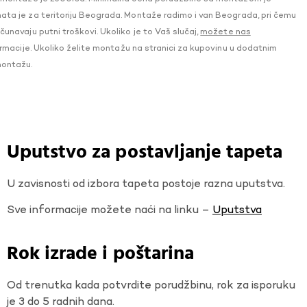
a je za teritoriju Beograda. Montaže radimo i van Beograda, pri čemu
navaju putni troškovi. Ukoliko je to Vaš slučaj,
možete nas
macije. Ukoliko želite montažu na stranici za kupovinu u dodatnim
montažu.
Uputstvo za postavljanje tapeta
U zavisnosti od izbora tapeta postoje razna uputstva.
Sve informacije možete naći na linku –
Uputstva
Rok izrade i poštarina
Od trenutka kada potvrdite porudžbinu, rok za isporuku
je 3 do 5 radnih dana.