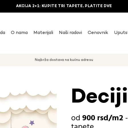
AKCIJA 2+1: KUPITE TRI TAPETE, PLATITE DVE
uda
O nama
Materijali
Naši radovi
Cenovnik
Uputs
Najbrža dostava na kućnu adresu
Decij
900
rsd
tapete