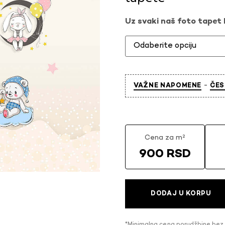
Uz svaki naš foto tapet l
-
VAŽNE NAPOMENE
ČES
Cena za m²
900 RSD
DODAJ U KORPU
*Minimalna cena porudžbine bez