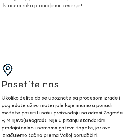
kracem roku pronadjemo resenje!
Posetite nas
Ukoliko želite da se upoznate sa procesom izrade i
pogledate uživo materijale koje imamo u ponudi
možete posetiti našu proizvodnju na adresi Zagrađe
9, Mirijevo(Beograd). Nije u pitanju standardni
prodajni salon i nemamo gotove tapete, jer sve
izrađujemo tačno prema Vašoj porudžbini.