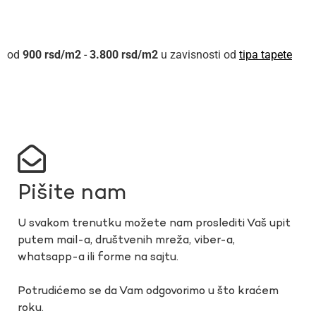
900
rsd
-
3.800
rsd
u zavisnosti od
tipa tapete
Pišite nam
U svakom trenutku možete nam proslediti Vaš upit
putem mail-a, društvenih mreža, viber-a,
whatsapp-a ili forme na sajtu.
Potrudićemo se da Vam odgovorimo u što kraćem
roku.