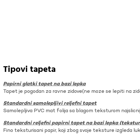
Tipovi tapeta
Papirni glatki tapet na bazi lepka
Tapet je pogodan za ravne zidove(ne moze se lepiti na zi
Standardni samolepljivi reljefni tapet
Samolepljiva PVC mat folija sa blagom teksturom najslicnij
Standardni reljefni papirni tapet na bazi lepka (tekst
Fino teksturisani papir, koji zbog svoje teksture izgleda lu