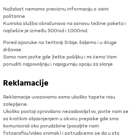
Nažalost nemamo preciznu informaciju o visini
poštarine.
Kurirska služba obračunava na osnovu težine paketa i
najčešće je između 500rsd i 1000rsd.
Pored isporuke na teritoriji Srbije, šaljemo i u druge
državae.
Samo nam javite gde želite pošiljku i mi ćemo Vam
ponuditi najpovoljniju i najsigurniju opciju za slanje.
Reklamacije
Reklamacije uvazavamo samo ukoliko tapete nisu
zalepljene.
Ukoliko postoji opravdano nezadovoljstvo, javite nam se
sa kratkim objasnjenjem u okviru prepiske gde smo
komunicirali oko porudzbine (posaljite nam
fotografiju/video snimak) i potrudicemo se da u sto