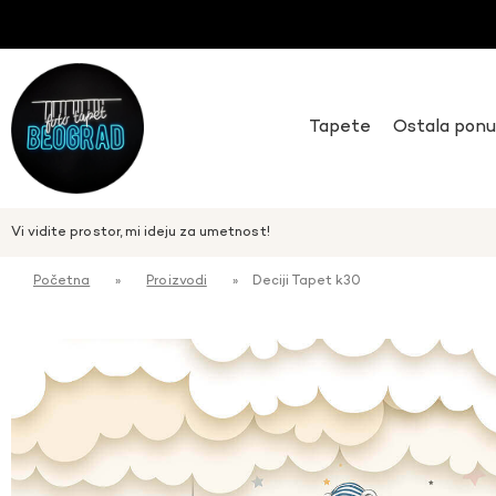
Tapete
Ostala pon
Vi vidite prostor, mi ideju za umetnost!
Početna
»
Proizvodi
»
Deciji Tapet k30