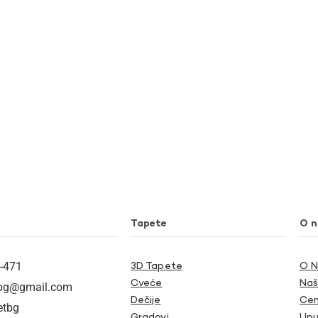
Tapete
O 
-471
3D Tapete
O 
Cveće
Naš
tbg@gmail.com
Dečije
Cen
etbg
Gradovi
Upu