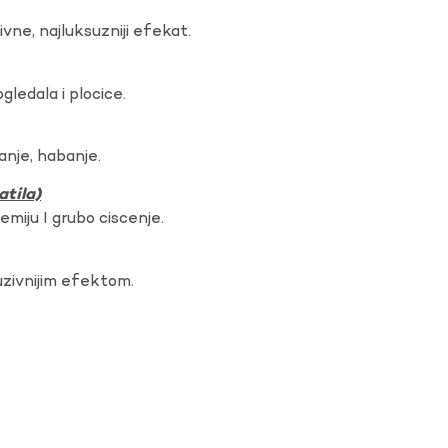
vne, najluksuzniji efekat.
gledala i plocice.
anje, habanje.
atila)
hemiju I grubo ciscenje.
uzivnijim efektom.