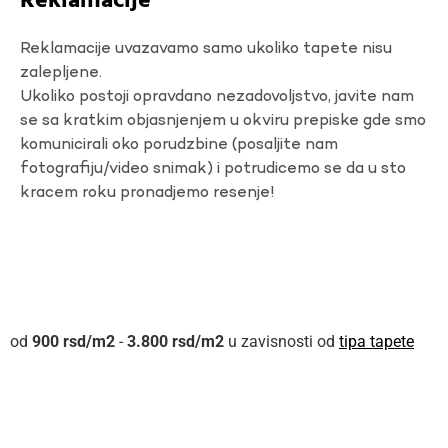
Reklamacije
Reklamacije uvazavamo samo ukoliko tapete nisu
zalepljene.
Ukoliko postoji opravdano nezadovoljstvo, javite nam
se sa kratkim objasnjenjem u okviru prepiske gde smo
komunicirali oko porudzbine (posaljite nam
fotografiju/video snimak) i potrudicemo se da u sto
kracem roku pronadjemo resenje!
900
rsd
-
3.800
rsd
u zavisnosti od
tipa tapete