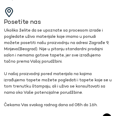
Posetite nas
Ukoliko želite da se upoznate sa procesom izrade i
pogledate uživo materijale koje imamo u ponudi
možete posetiti našu proizvodnju na adresi Zagrađe 9,
Mirijevo(Beograd). Nije u pitanju standardni prodajni
salon i nemamo gotove tapete, jer sve izrađujemo
tačno prema Vašoj porudžbini.
U našoj proizvodnji pored materijala na kojima
izrađujemo tapete možete pogledati i tapete koje se u
tom trenutku štampaju, ali i uživo se konsultovati sa
nama oko Vaše potencijalne porudžbine.
Čekamo Vas svakog radnog dana od 08h do 16h.