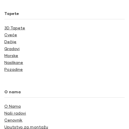
Tapete
3D Tapete
Cveće
Dečije
Gradovi
Morske
Naslikane
Pozadine
O nama
O Nama
Naši radovi
Cenovnik
Uputstvo za montažu