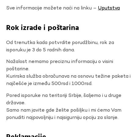
Sve informacije možete naći na linku –
Uputstva
Rok izrade i poštarina
Od trenutka kada potvrdite porudžbinu, rok za
isporuku je 3 do 5 radnih dana.
Nažalost nemamo preciznu informaciju o visini
poštarine.
Kurirska služba obračunava na osnovu težine paketa i
najčešće je između 500rsd i 1000rsd.
Pored isporuke na teritoriji Srbije, šaljemo i u druge
državae.
Samo nam javite gde želite pošiljku i mi ćemo Vam
ponuditi najpovoljniju i najsigurniju opciju za slanje.