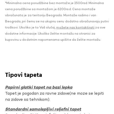
*Minimalna cena porudžbine bez montaže je 2500rsd. Minimalna
cena porudžbine sa montažom je 6200rsd. Cena montaže
obračunata je za teritoriju Beograda. Montaže radimo i van
Beograda, pri čemu se na ukupnu cenu dodatno obračunavaju putni
troškovi. Ukoliko je to Vaš slučaj,
možete nas kontaktirati
za sve
dodatne informacije. Ukoliko želite montažu na stranici za
kupovinu u dodatnim napomenama upišite da želite montažu.
Tipovi tapeta
Papirni glatki tapet na bazi lepka
Tapet je pogodan za ravne zidove(ne moze se lepiti
na zidove sa tehnikom).
Standardni samolepljivi reljefni tapet