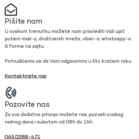
Pišite nam
U svakom trenutku možete nam proslediti Vaš upit
putem mail-a, društvenih mreža, viber-a, whatsapp-a
ili forme na sajtu.
Potrudićemo se da Vam odgovorimo u što kraćem roku.
Kontaktirajte nas
Pozovite nas
Za sva dodatna pitanja možete nas pozvati svakog
radnog dana i subotom od 08h do 16h.
065/2588-471