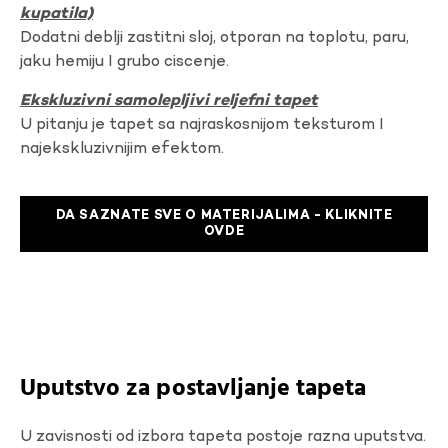
kupatila)
Dodatni deblji zastitni sloj, otporan na toplotu, paru,
jaku hemiju I grubo ciscenje.
Ekskluzivni samolepljivi reljefni tapet
U pitanju je tapet sa najraskosnijom teksturom I
najekskluzivnijim efektom.
DA SAZNATE SVE O MATERIJALIMA - KLIKNITE
OVDE
Uputstvo za postavljanje tapeta
U zavisnosti od izbora tapeta postoje razna uputstva.