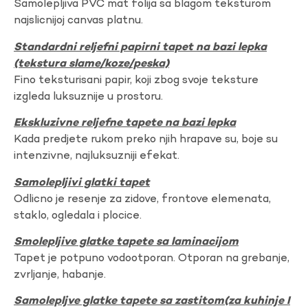
Samolepljiva PVC mat folija sa blagom teksturom
najslicnijoj canvas platnu.
Standardni reljefni papirni tapet na bazi lepka
(tekstura slame/koze/peska)
Fino teksturisani papir, koji zbog svoje teksture
izgleda luksuznije u prostoru.
Ekskluzivne reljefne tapete na bazi lepka
Kada predjete rukom preko njih hrapave su, boje su
intenzivne, najluksuzniji efekat.
Samolepljivi glatki tapet
Odlicno je resenje za zidove, frontove elemenata,
staklo, ogledala i plocice.
Smolepljive glatke tapete sa laminacijom
Tapet je potpuno vodootporan. Otporan na grebanje,
zvrljanje, habanje.
Samolepljve glatke tapete sa zastitom(za kuhinje I