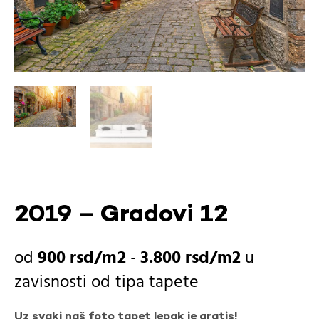
2019 – Gradovi 12
900
rsd
-
3.800
rsd
u
zavisnosti od
tipa tapete
Uz svaki naš foto tapet lepak je gratis!