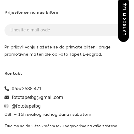
ŽELIM POPUST
Prijavite se na naš bilten
Pri prijavljivanju slažete se da primate bilten i druge
promotivne materijale od Foto Tapet Beograd.
Kontakt
065/2588-471
fototapetbg@gmail.com
@fototapetbg
08h – 16h svakog radnog dana i subotom
Trudimo se da u što kraćem roku odgovorimo na vaše zahteve.