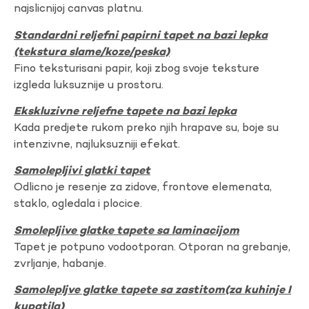
najslicnijoj canvas platnu.
Standardni reljefni papirni tapet na bazi lepka
(tekstura slame/koze/peska)
Fino teksturisani papir, koji zbog svoje teksture
izgleda luksuznije u prostoru.
Ekskluzivne reljefne tapete na bazi lepka
Kada predjete rukom preko njih hrapave su, boje su
intenzivne, najluksuzniji efekat.
Samolepljivi glatki tapet
Odlicno je resenje za zidove, frontove elemenata,
staklo, ogledala i plocice.
Smolepljive glatke tapete sa laminacijom
Tapet je potpuno vodootporan. Otporan na grebanje,
zvrljanje, habanje.
Samolepljve glatke tapete sa zastitom(za kuhinje I
kupatila)