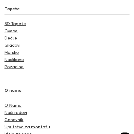
Tapete
3D Tapete
Cveće
Dečije
Gradovi
Morske
Naslikane
Pozadine
O nama
O Nama
Naši radovi
Cenovnik
Uputstvo za montažu