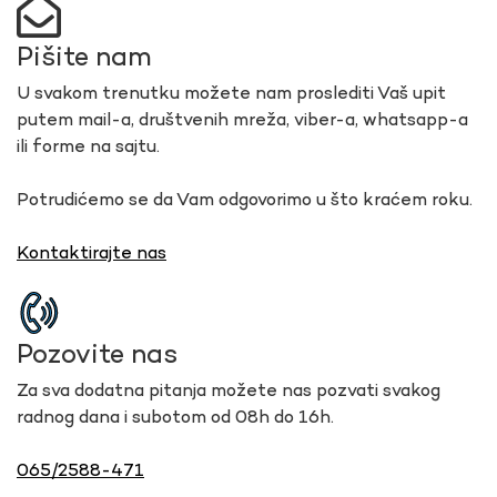
Pišite nam
U svakom trenutku možete nam proslediti Vaš upit
putem mail-a, društvenih mreža, viber-a, whatsapp-a
ili forme na sajtu.
Potrudićemo se da Vam odgovorimo u što kraćem roku.
Kontaktirajte nas
Pozovite nas
Za sva dodatna pitanja možete nas pozvati svakog
radnog dana i subotom od 08h do 16h.
065/2588-471