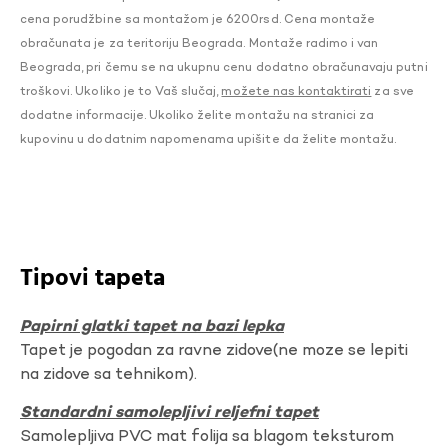
cena porudžbine sa montažom je 6200rsd. Cena montaže
obračunata je za teritoriju Beograda. Montaže radimo i van
Beograda, pri čemu se na ukupnu cenu dodatno obračunavaju putni
troškovi. Ukoliko je to Vaš slučaj,
možete nas kontaktirati
za sve
dodatne informacije. Ukoliko želite montažu na stranici za
kupovinu u dodatnim napomenama upišite da želite montažu.
Tipovi tapeta
Papirni glatki tapet na bazi lepka
Tapet je pogodan za ravne zidove(ne moze se lepiti
na zidove sa tehnikom).
Standardni samolepljivi reljefni tapet
Samolepljiva PVC mat folija sa blagom teksturom