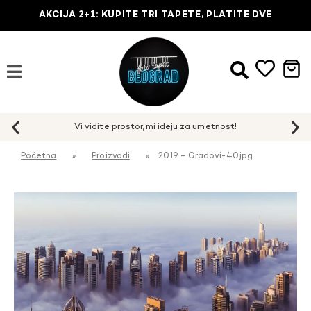
AKCIJA 2+1: KUPITE TRI TAPETE, PLATITE DVE
Početna
»
Proizvodi
»
2019 – Gradovi-40.jpg