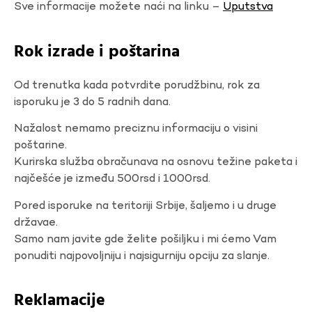
Sve informacije možete naći na linku –
Uputstva
Rok izrade i poštarina
Od trenutka kada potvrdite porudžbinu, rok za
isporuku je 3 do 5 radnih dana.
Nažalost nemamo preciznu informaciju o visini
poštarine.
Kurirska služba obračunava na osnovu težine paketa i
najčešće je između 500rsd i 1000rsd.
Pored isporuke na teritoriji Srbije, šaljemo i u druge
državae.
Samo nam javite gde želite pošiljku i mi ćemo Vam
ponuditi najpovoljniju i najsigurniju opciju za slanje.
Reklamacije