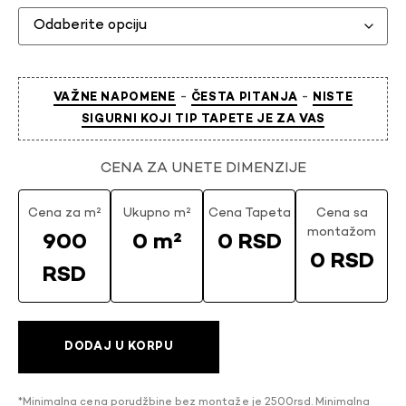
-
-
VAŽNE NAPOMENE
ČESTA PITANJA
NISTE
SIGURNI KOJI TIP TAPETE JE ZA VAS
CENA ZA UNETE DIMENZIJE
Cena za m²
Ukupno m²
Cena Tapeta
Cena sa
montažom
900
0 m²
0 RSD
0 RSD
RSD
DODAJ U KORPU
*Minimalna cena porudžbine bez montaže je 2500rsd. Minimalna