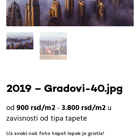
2019 – Gradovi-40.jpg
900
rsd
-
3.800
rsd
u
zavisnosti od
tipa tapete
Uz svaki naš foto tapet lepak je gratis!