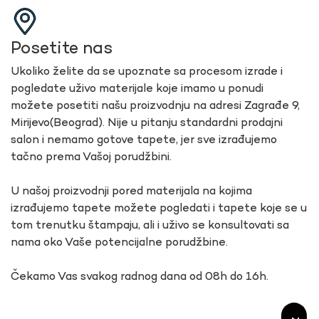
Posetite nas
Ukoliko želite da se upoznate sa procesom izrade i
pogledate uživo materijale koje imamo u ponudi
možete posetiti našu proizvodnju na adresi Zagrađe 9,
Mirijevo(Beograd). Nije u pitanju standardni prodajni
salon i nemamo gotove tapete, jer sve izrađujemo
tačno prema Vašoj porudžbini.
U našoj proizvodnji pored materijala na kojima
izrađujemo tapete možete pogledati i tapete koje se u
tom trenutku štampaju, ali i uživo se konsultovati sa
nama oko Vaše potencijalne porudžbine.
Čekamo Vas svakog radnog dana od 08h do 16h.