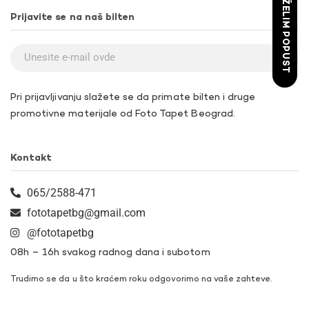
ŽELIM POPUST
Prijavite se na naš bilten
Pri prijavljivanju slažete se da primate bilten i druge
promotivne materijale od Foto Tapet Beograd.
Kontakt
065/2588-471
fototapetbg@gmail.com
@fototapetbg
08h – 16h svakog radnog dana i subotom
Trudimo se da u što kraćem roku odgovorimo na vaše zahteve.