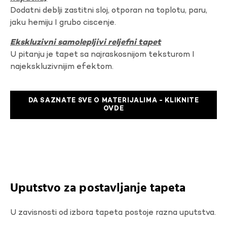
Dodatni deblji zastitni sloj, otporan na toplotu, paru,
jaku hemiju I grubo ciscenje.
Ekskluzivni samolepljivi reljefni tapet
U pitanju je tapet sa najraskosnijom teksturom I
najekskluzivnijim efektom.
DA SAZNATE SVE O MATERIJALIMA - KLIKNITE
OVDE
Uputstvo za postavljanje tapeta
U zavisnosti od izbora tapeta postoje razna uputstva.