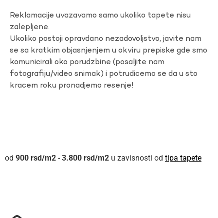
Reklamacije uvazavamo samo ukoliko tapete nisu
zalepljene.
Ukoliko postoji opravdano nezadovoljstvo, javite nam
se sa kratkim objasnjenjem u okviru prepiske gde smo
komunicirali oko porudzbine (posaljite nam
fotografiju/video snimak) i potrudicemo se da u sto
kracem roku pronadjemo resenje!
900
rsd
-
3.800
rsd
u zavisnosti od
tipa tapete