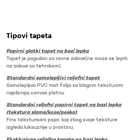
Tipovi tapeta
Papirni glatki tapet na bazi lepka
Tapet je pogodan za ravne zidove(ne moze se lepiti
na zidove sa tehnikom).
Standardni samolepljivi reljefni tapet
Samolepljiva PVC mat folija sa blagom teksturom
najslicnijoj canvas platnu.
Standardni reljefni papirni tapet na bazi lepka
(tekstura slame/koze/peska)
Fino teksturisani papir, koji zbog svoje teksture
izgleda luksuznije u prostoru.
Ekskluzivne reljefne tapete na bazi lepka