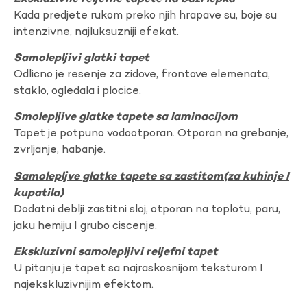
Kada predjete rukom preko njih hrapave su, boje su
intenzivne, najluksuzniji efekat.
Samolepljivi glatki tapet
Odlicno je resenje za zidove, frontove elemenata,
staklo, ogledala i plocice.
Smolepljive glatke tapete sa laminacijom
Tapet je potpuno vodootporan. Otporan na grebanje,
zvrljanje, habanje.
Samolepljve glatke tapete sa zastitom(za kuhinje I
kupatila)
Dodatni deblji zastitni sloj, otporan na toplotu, paru,
jaku hemiju I grubo ciscenje.
Ekskluzivni samolepljivi reljefni tapet
U pitanju je tapet sa najraskosnijom teksturom I
najekskluzivnijim efektom.