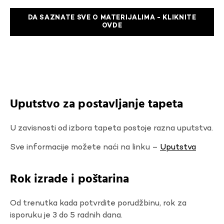
DA SAZNATE SVE O MATERIJALIMA - KLIKNITE
OVDE
Uputstvo za postavljanje tapeta
U zavisnosti od izbora tapeta postoje razna uputstva.
Sve informacije možete naći na linku –
Uputstva
Rok izrade i poštarina
Od trenutka kada potvrdite porudžbinu, rok za
isporuku je 3 do 5 radnih dana.