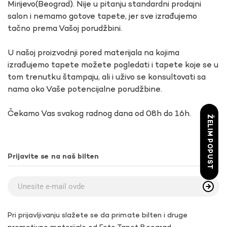
Mirijevo(Beograd). Nije u pitanju standardni prodajni
salon i nemamo gotove tapete, jer sve izrađujemo
tačno prema Vašoj porudžbini.
U našoj proizvodnji pored materijala na kojima
izrađujemo tapete možete pogledati i tapete koje se u
tom trenutku štampaju, ali i uživo se konsultovati sa
nama oko Vaše potencijalne porudžbine.
Čekamo Vas svakog radnog dana od 08h do 16h.
ŽELIM POPUST
Prijavite se na naš bilten
Pri prijavljivanju slažete se da primate bilten i druge