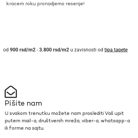
kracem roku pronadjemo resenje!
900
rsd
-
3.800
rsd
u zavisnosti od
tipa tapete
Pišite nam
U svakom trenutku možete nam proslediti Vaš upit
putem mail-a, društvenih mreža, viber-a, whatsapp-a
ili forme na sajtu.