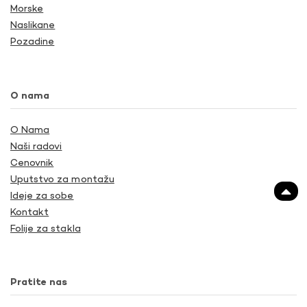
Morske
Naslikane
Pozadine
O nama
O Nama
Naši radovi
Cenovnik
Uputstvo za montažu
Ideje za sobe
Kontakt
Folije za stakla
Pratite nas