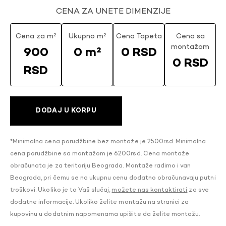
CENA ZA UNETE DIMENZIJE
Cena za m²
Ukupno m²
Cena Tapeta
Cena sa
montažom
900
0 m²
0 RSD
0 RSD
RSD
DODAJ U KORPU
*Minimalna cena porudžbine bez montaže je 2500rsd. Minimalna
cena porudžbine sa montažom je 6200rsd. Cena montaže
obračunata je za teritoriju Beograda. Montaže radimo i van
Beograda, pri čemu se na ukupnu cenu dodatno obračunavaju putni
troškovi. Ukoliko je to Vaš slučaj,
možete nas kontaktirati
za sve
dodatne informacije. Ukoliko želite montažu na stranici za
kupovinu u dodatnim napomenama upišite da želite montažu.