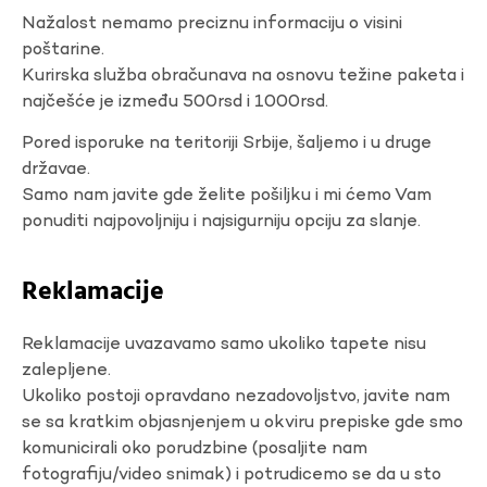
Nažalost nemamo preciznu informaciju o visini
poštarine.
Kurirska služba obračunava na osnovu težine paketa i
najčešće je između 500rsd i 1000rsd.
Pored isporuke na teritoriji Srbije, šaljemo i u druge
državae.
Samo nam javite gde želite pošiljku i mi ćemo Vam
ponuditi najpovoljniju i najsigurniju opciju za slanje.
Reklamacije
Reklamacije uvazavamo samo ukoliko tapete nisu
zalepljene.
Ukoliko postoji opravdano nezadovoljstvo, javite nam
se sa kratkim objasnjenjem u okviru prepiske gde smo
komunicirali oko porudzbine (posaljite nam
fotografiju/video snimak) i potrudicemo se da u sto