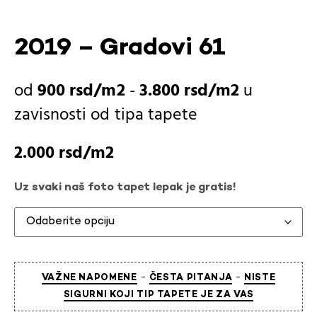
2019 – Gradovi 61
900
rsd
-
3.800
rsd
u
zavisnosti od
tipa tapete
2.000
rsd
Uz svaki naš foto tapet lepak je gratis!
-
-
VAŽNE NAPOMENE
ČESTA PITANJA
NISTE
SIGURNI KOJI TIP TAPETE JE ZA VAS