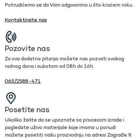
Potrudićemo se da Vam odgovorimo u što kraćem roku.
Kontaktirajte nas
Pozovite nas
Za sva dodatna pitanja možete nas pozvati svakog
radnog dana i subotom od 08h do 16h.
065/2588-471
Posetite nas
Ukoliko želite da se upoznate sa procesom izrade i
pogledate uživo materijale koje imamo u ponudi
možete posetiti našu proizvodnju na adresi Zagrađe 9,