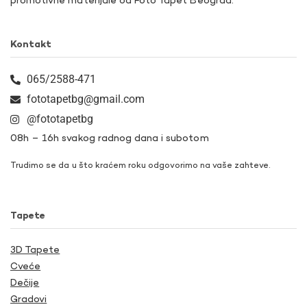
promotivne materijale od Foto Tapet Beograd.
Kontakt
065/2588-471
fototapetbg@gmail.com
@fototapetbg
08h – 16h svakog radnog dana i subotom
Trudimo se da u što kraćem roku odgovorimo na vaše zahteve.
Tapete
3D Tapete
Cveće
Dečije
Gradovi