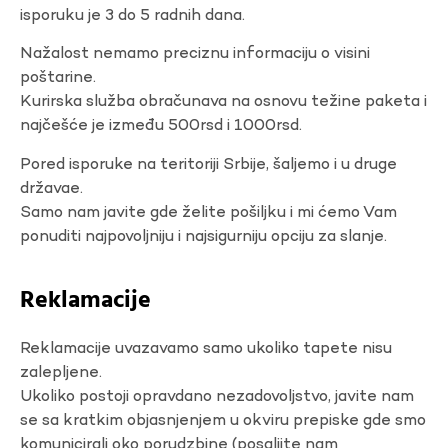
isporuku je 3 do 5 radnih dana.
Nažalost nemamo preciznu informaciju o visini
poštarine.
Kurirska služba obračunava na osnovu težine paketa i
najčešće je između 500rsd i 1000rsd.
Pored isporuke na teritoriji Srbije, šaljemo i u druge
državae.
Samo nam javite gde želite pošiljku i mi ćemo Vam
ponuditi najpovoljniju i najsigurniju opciju za slanje.
Reklamacije
Reklamacije uvazavamo samo ukoliko tapete nisu
zalepljene.
Ukoliko postoji opravdano nezadovoljstvo, javite nam
se sa kratkim objasnjenjem u okviru prepiske gde smo
komunicirali oko porudzbine (posaljite nam