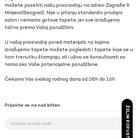
možete posetiti našu proizvodnju na adresi Zagrađe 9,
Mirijevo(Beograd). Nije u pitanju standardni prodajni
salon i nemamo gotove tapete, jer sve izrađujemo
tačno prema Vašoj porudžbini.
U našoj proizvodnji pored materijala na kojima
izrađujemo tapete možete pogledati i tapete koje se u
tom trenutku štampaju, ali i uživo se konsultovati sa
nama oko Vaše potencijalne porudžbine.
Čekamo Vas svakog radnog dana od 08h do 16h.
Prijavite se na naš bilten
ŽELIM POPUST