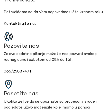
ili forme na sajtu.
Potrudićemo se da Vam odgovorimo u što kraćem roku.
Kontaktirajte nas
Pozovite nas
Za sva dodatna pitanja možete nas pozvati svakog
radnog dana i subotom od 08h do 16h.
065/2588-471
Posetite nas
Ukoliko želite da se upoznate sa procesom izrade i
pogledate uživo materijale koje imamo u ponudi