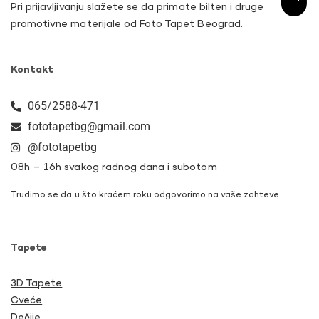
Pri prijavljivanju slažete se da primate bilten i druge
promotivne materijale od Foto Tapet Beograd.
Kontakt
065/2588-471
fototapetbg@gmail.com
@fototapetbg
08h – 16h svakog radnog dana i subotom
Trudimo se da u što kraćem roku odgovorimo na vaše zahteve.
Tapete
3D Tapete
Cveće
Dečije