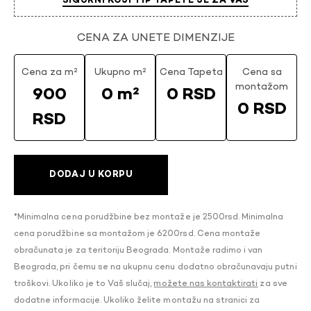
SIGURNI KOJI TIP TAPETE JE ZA VAS
CENA ZA UNETE DIMENZIJE
Cena za m²
Ukupno m²
Cena Tapeta
Cena sa
montažom
900
0 m²
0 RSD
0 RSD
RSD
DODAJ U KORPU
*Minimalna cena porudžbine bez montaže je 2500rsd. Minimalna
cena porudžbine sa montažom je 6200rsd. Cena montaže
obračunata je za teritoriju Beograda. Montaže radimo i van
Beograda, pri čemu se na ukupnu cenu dodatno obračunavaju putni
troškovi. Ukoliko je to Vaš slučaj,
možete nas kontaktirati
za sve
dodatne informacije. Ukoliko želite montažu na stranici za