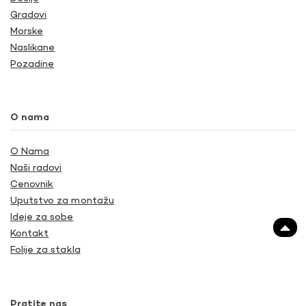
Gradovi
Morske
Naslikane
Pozadine
O nama
O Nama
Naši radovi
Cenovnik
Uputstvo za montažu
Ideje za sobe
Kontakt
Folije za stakla
Pratite nas