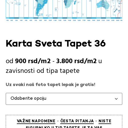
Karta Sveta Tapet 36
900
rsd
-
3.800
rsd
u
zavisnosti od
tipa tapete
Uz svaki naš foto tapet lepak je gratis!
-
-
VAŽNE NAPOMENE
ČESTA PITANJA
NISTE