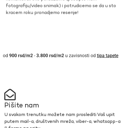
fotografiju/video snimak) i potrudicemo se da u sto
kracem roku pronadjemo resenje!
900
rsd
-
3.800
rsd
u zavisnosti od
tipa tapete
Pišite nam
U svakom trenutku možete nam proslediti Vaš upit
putem mail-a, društvenih mreža, viber-a, whatsapp-a