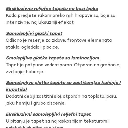
Ekskluzivne reljefne tapete na bazi lepka
Kada predjete rukom preko njih hrapave su, boje su
intenzivne, najluksuzniji efekat.
Samolepljivi glatki tapet
Odlicno je resenje za zidove, frontove elemenata,
staklo, ogledala i plocice.
Smolepljive glatke tapete sa laminacijom
Tapet je potpuno vodootporan. Otporan na grebanje,
zvrljanje, habanje.
Samolepljve glatke tapete sa zastitom(za kuhinje I
kupatila)
Dodatni deblji zastitni sloj, otporan na toplotu, paru,
jaku hemiju I grubo ciscenje.
Ekskluzivni samolepljivi reljefni tapet
U pitanju je tapet sa najraskosnijom teksturom I