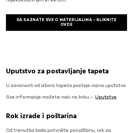
najekskluzivnijim efektom.
DA SAZNATE SVE O MATERIJALIMA - KLIKNITE
OVDE
Uputstvo za postavljanje tapeta
U zavisnosti od izbora tapeta postoje razna uputstva.
Sve informacije možete naći na linku –
Uputstva
Rok izrade i poštarina
Od trenutka kada potvrdite porudžbinu, rok za