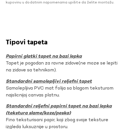
kupovinu u dodatnim napomenama upišite da želite montažu.
Tipovi tapeta
Papirni glatki tapet na bazi lepka
Tapet je pogodan za ravne zidove(ne moze se lepiti
na zidove sa tehnikom).
Standardni samolepljivi reljefni tapet
Samolepljiva PVC mat folija sa blagom teksturom
najslicnijoj canvas platnu.
Standardni reljefni papirni tapet na bazi lepka
(tekstura slame/koze/peska)
Fino teksturisani papir, koji zbog svoje teksture
izgleda luksuznije u prostoru.