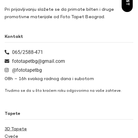
Pri prijavljivanju slažete se da primate bilten i druge
promotivne materijale od Foto Tapet Beograd.
Kontakt
065/2588-471
fototapetbg@gmail.com
@fototapetbg
08h – 16h svakog radnog dana i subotom
Trudimo se da u što kraćem roku odgovorimo na vaše zahteve.
Tapete
3D Tapete
Cveće