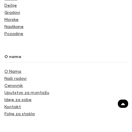
Dečije
Gradovi
Morske
Naslikane
Pozadine
O nama
O Nama
Naši radovi
Cenovnik
Uputstvo za montažu
Ideje za sobe
Kontakt
Folije za stakla