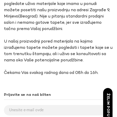
pogledate uživo materijale koje imamo u ponudi
možete posetiti našu proizvodnju na adresi Zagrađe 9,
Mirijevo(Beograd). Nije u pitanju standardni prodajni
salon i nemamo gotove tapete, jer sve izrađujemo
tačno prema Vašoj porudžbini.
U našoj proizvodnji pored materijala na kojima
izrađujemo tapete možete pogledati i tapete koje se u
tom trenutku štampaju, ali i uživo se konsultovati sa
nama oko Vaše potencijalne porudžbine.
Čekamo Vas svakog radnog dana od 08h do 16h.
Prijavite se na naš bilten
ŽELIM POPUST