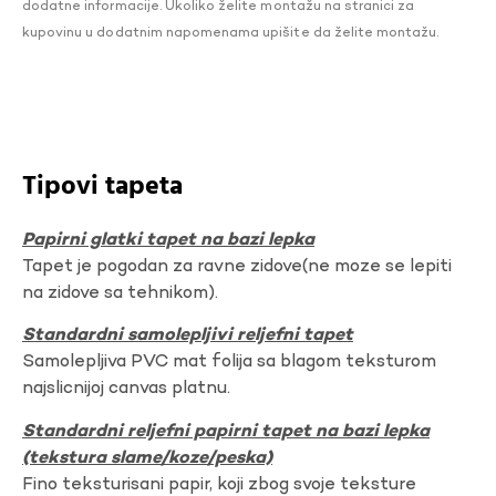
dodatne informacije. Ukoliko želite montažu na stranici za
kupovinu u dodatnim napomenama upišite da želite montažu.
Tipovi tapeta
Papirni glatki tapet na bazi lepka
Tapet je pogodan za ravne zidove(ne moze se lepiti
na zidove sa tehnikom).
Standardni samolepljivi reljefni tapet
Samolepljiva PVC mat folija sa blagom teksturom
najslicnijoj canvas platnu.
Standardni reljefni papirni tapet na bazi lepka
(tekstura slame/koze/peska)
Fino teksturisani papir, koji zbog svoje teksture