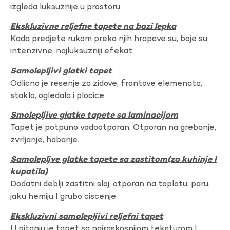
izgleda luksuznije u prostoru.
Ekskluzivne reljefne tapete na bazi lepka
Kada predjete rukom preko njih hrapave su, boje su
intenzivne, najluksuzniji efekat.
Samolepljivi glatki tapet
Odlicno je resenje za zidove, frontove elemenata,
staklo, ogledala i plocice.
Smolepljive glatke tapete sa laminacijom
Tapet je potpuno vodootporan. Otporan na grebanje,
zvrljanje, habanje.
Samolepljve glatke tapete sa zastitom(za kuhinje I
kupatila)
Dodatni deblji zastitni sloj, otporan na toplotu, paru,
jaku hemiju I grubo ciscenje.
Ekskluzivni samolepljivi reljefni tapet
U pitanju je tapet sa najraskosnijom teksturom I