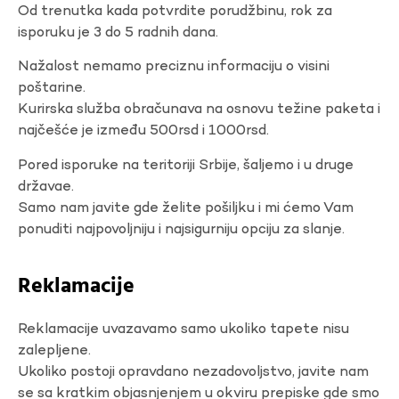
Od trenutka kada potvrdite porudžbinu, rok za
isporuku je 3 do 5 radnih dana.
Nažalost nemamo preciznu informaciju o visini
poštarine.
Kurirska služba obračunava na osnovu težine paketa i
najčešće je između 500rsd i 1000rsd.
Pored isporuke na teritoriji Srbije, šaljemo i u druge
državae.
Samo nam javite gde želite pošiljku i mi ćemo Vam
ponuditi najpovoljniju i najsigurniju opciju za slanje.
Reklamacije
Reklamacije uvazavamo samo ukoliko tapete nisu
zalepljene.
Ukoliko postoji opravdano nezadovoljstvo, javite nam
se sa kratkim objasnjenjem u okviru prepiske gde smo