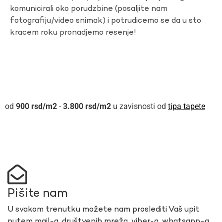
komunicirali oko porudzbine (posaljite nam
fotografiju/video snimak) i potrudicemo se da u sto
kracem roku pronadjemo resenje!
900
rsd
-
3.800
rsd
u zavisnosti od
tipa tapete
Pišite nam
U svakom trenutku možete nam proslediti Vaš upit
putem mail-a, društvenih mreža, viber-a, whatsapp-a