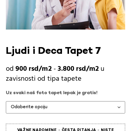
Ljudi i Deca Tapet 7
900
rsd
-
3.800
rsd
u
zavisnosti od
tipa tapete
Uz svaki naš foto tapet lepak je gratis!
-
-
VAŽNE NAPOMENE
ČESTA PITANJA
NISTE