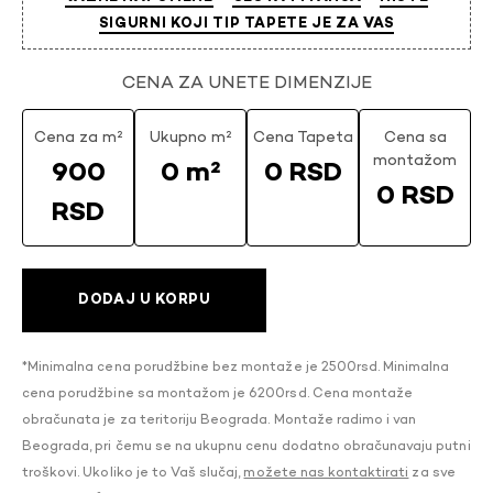
SIGURNI KOJI TIP TAPETE JE ZA VAS
CENA ZA UNETE DIMENZIJE
Cena za m²
Ukupno m²
Cena Tapeta
Cena sa
montažom
900
0 m²
0 RSD
0 RSD
RSD
DODAJ U KORPU
*Minimalna cena porudžbine bez montaže je 2500rsd. Minimalna
cena porudžbine sa montažom je 6200rsd. Cena montaže
obračunata je za teritoriju Beograda. Montaže radimo i van
Beograda, pri čemu se na ukupnu cenu dodatno obračunavaju putni
troškovi. Ukoliko je to Vaš slučaj,
možete nas kontaktirati
za sve