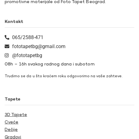
promotivne materijale od Foto Tapet Beograd.
Kontakt
065/2588-471
fototapetbg@gmail.com
@fototapetbg
08h – 16h svakog radnog dana i subotom
Trudimo se da u što kraćem roku odgovorimo na vaše zahteve.
Tapete
3D Tapete
Cveće
Dečije
Gradovi