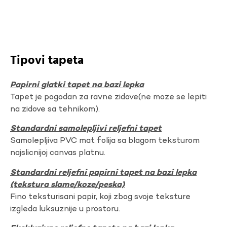
Tipovi tapeta
Papirni glatki tapet na bazi lepka
Tapet je pogodan za ravne zidove(ne moze se lepiti
na zidove sa tehnikom).
Standardni samolepljivi reljefni tapet
Samolepljiva PVC mat folija sa blagom teksturom
najslicnijoj canvas platnu.
Standardni reljefni papirni tapet na bazi lepka
(tekstura slame/koze/peska)
Fino teksturisani papir, koji zbog svoje teksture
izgleda luksuznije u prostoru.