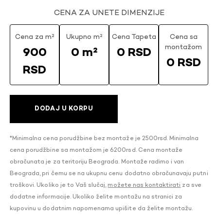
CENA ZA UNETE DIMENZIJE
Cena za m²
Ukupno m²
Cena Tapeta
Cena sa
montažom
900
0 m²
0 RSD
0 RSD
RSD
DODAJ U KORPU
*Minimalna cena porudžbine bez montaže je 2500rsd. Minimalna
cena porudžbine sa montažom je 6200rsd. Cena montaže
obračunata je za teritoriju Beograda. Montaže radimo i van
Beograda, pri čemu se na ukupnu cenu dodatno obračunavaju putni
troškovi. Ukoliko je to Vaš slučaj,
možete nas kontaktirati
za sve
dodatne informacije. Ukoliko želite montažu na stranici za
kupovinu u dodatnim napomenama upišite da želite montažu.