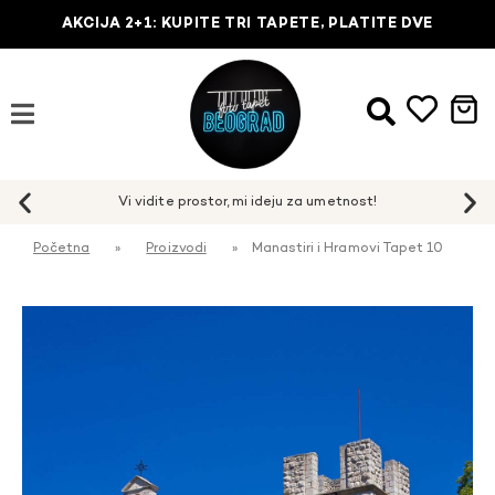
AKCIJA 2+1: KUPITE TRI TAPETE, PLATITE DVE
Početna
»
Proizvodi
»
Manastiri i Hramovi Tapet 10