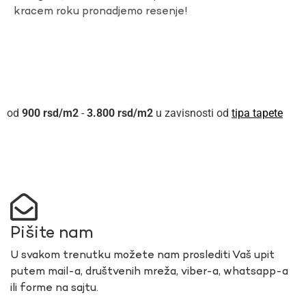
kracem roku pronadjemo resenje!
900
rsd
-
3.800
rsd
u zavisnosti od
tipa tapete
Pišite nam
U svakom trenutku možete nam proslediti Vaš upit
putem mail-a, društvenih mreža, viber-a, whatsapp-a
ili forme na sajtu.