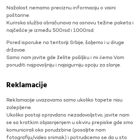
Nažalost nemamo preciznu informaciju o visini
poštarine.
Kurirska služba obračunava na osnovu težine paketa i
najčešće je između 500rsd i 1000rsd.
Pored isporuke na teritoriji Srbije, šaljemo i u druge
državae.
Samo nam javite gde želite pošiljku i mi ćemo Vam
ponuditi najpovoljniju i najsigurniju opciju za slanje.
Reklamacije
Reklamacije uvazavamo samo ukoliko tapete nisu
zalepljene.
Ukoliko postoji opravdano nezadovoljstvo, javite nam
se sa kratkim objasnjenjem u okviru prepiske gde smo
komunicirali oko porudzbine (posaljite nam
fotografiju/video snimak) i potrudicemo se da u sto