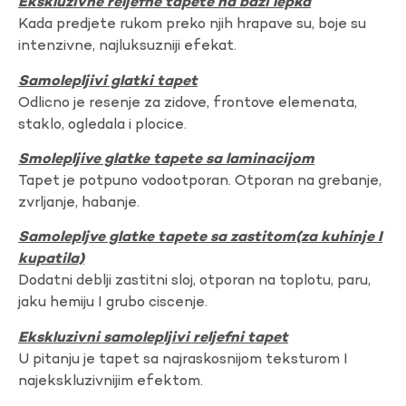
Ekskluzivne reljefne tapete na bazi lepka
Kada predjete rukom preko njih hrapave su, boje su
intenzivne, najluksuzniji efekat.
Samolepljivi glatki tapet
Odlicno je resenje za zidove, frontove elemenata,
staklo, ogledala i plocice.
Smolepljive glatke tapete sa laminacijom
Tapet je potpuno vodootporan. Otporan na grebanje,
zvrljanje, habanje.
Samolepljve glatke tapete sa zastitom(za kuhinje I
kupatila)
Dodatni deblji zastitni sloj, otporan na toplotu, paru,
jaku hemiju I grubo ciscenje.
Ekskluzivni samolepljivi reljefni tapet
U pitanju je tapet sa najraskosnijom teksturom I
najekskluzivnijim efektom.