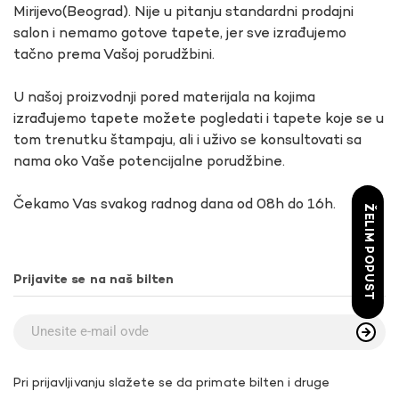
Mirijevo(Beograd). Nije u pitanju standardni prodajni
salon i nemamo gotove tapete, jer sve izrađujemo
tačno prema Vašoj porudžbini.
U našoj proizvodnji pored materijala na kojima
izrađujemo tapete možete pogledati i tapete koje se u
tom trenutku štampaju, ali i uživo se konsultovati sa
nama oko Vaše potencijalne porudžbine.
Čekamo Vas svakog radnog dana od 08h do 16h.
ŽELIM POPUST
Prijavite se na naš bilten
Pri prijavljivanju slažete se da primate bilten i druge