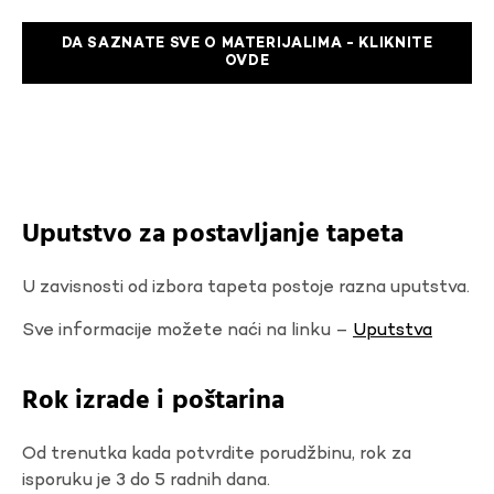
DA SAZNATE SVE O MATERIJALIMA - KLIKNITE
OVDE
Uputstvo za postavljanje tapeta
U zavisnosti od izbora tapeta postoje razna uputstva.
Sve informacije možete naći na linku –
Uputstva
Rok izrade i poštarina
Od trenutka kada potvrdite porudžbinu, rok za
isporuku je 3 do 5 radnih dana.