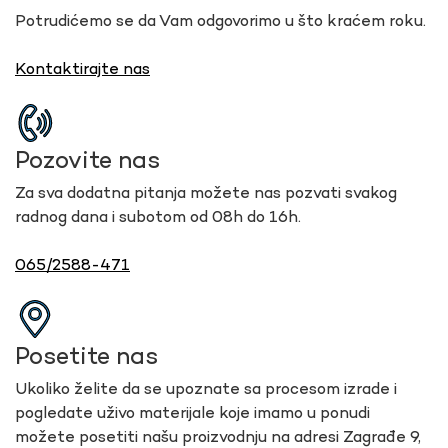
Potrudićemo se da Vam odgovorimo u što kraćem roku.
Kontaktirajte nas
Pozovite nas
Za sva dodatna pitanja možete nas pozvati svakog
radnog dana i subotom od 08h do 16h.
065/2588-471
Posetite nas
Ukoliko želite da se upoznate sa procesom izrade i
pogledate uživo materijale koje imamo u ponudi
možete posetiti našu proizvodnju na adresi Zagrađe 9,