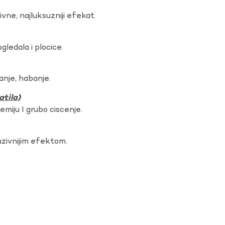
vne, najluksuzniji efekat.
gledala i plocice.
anje, habanje.
atila)
hemiju I grubo ciscenje.
uzivnijim efektom.