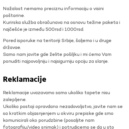
Nažalost nemamo preciznu informaciju o visini
poštarine.
Kurirska služba obračunava na osnovu težine paketa i
najčešće je između 500rsd i 1000rsd.
Pored isporuke na teritoriji Srbije, šaljemo i u druge
državae.
Samo nam javite gde želite pošiljku i mi ćemo Vam
ponuditi najpovoljniju i najsigurniju opciju za slanje.
Reklamacije
Reklamacije uvazavamo samo ukoliko tapete nisu
zalepljene.
Ukoliko postoji opravdano nezadovoljstvo, javite nam se
sa kratkim objasnjenjem u okviru prepiske gde smo
komunicirali oko porudzbine (posaljite nam
fotografiju/video snimak) i potrudicemo se da u sto