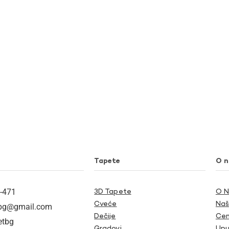
Tapete
O 
-471
3D Tapete
O 
Cveće
Naš
tbg@gmail.com
Dečije
Cen
etbg
Gradovi
Upu