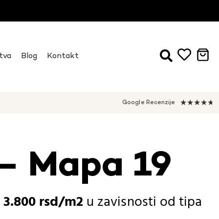
tva
Blog
Kontakt
★
★
★
★
★
Google Recenzije
– Mapa 19
-
3.800
rsd
u zavisnosti od
tipa