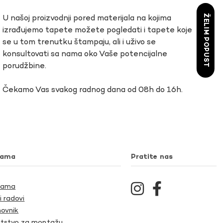
ŽELIM POPUST
U našoj proizvodnji pored materijala na kojima
izrađujemo tapete možete pogledati i tapete koje
se u tom trenutku štampaju, ali i uživo se
konsultovati sa nama oko Vaše potencijalne
porudžbine.
Čekamo Vas svakog radnog dana od 08h do 16h.
nama
Pratite nas
Nama
i radovi
ovnik
tstvo za montažu