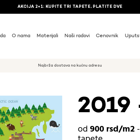
AKCIJA 2+1: KUPITE TRI TAPETE, PLATITE DVE
uda
O nama
Materijali
Naši radovi
Cenovnik
Uputs
Najbrža dostava na kućnu adresu
2019 
900
rsd
tapete