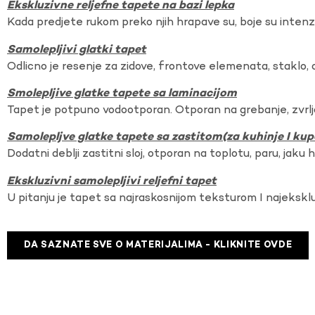
Ekskluzivne reljefne tapete na bazi lepka
Kada predjete rukom preko njih hrapave su, boje su intenzi
Samolepljivi glatki tapet
Odlicno je resenje za zidove, frontove elemenata, staklo, o
Smolepljive glatke tapete sa laminacijom
Tapet je potpuno vodootporan. Otporan na grebanje, zvrlj
Samolepljve glatke tapete sa zastitom(za kuhinje I kup
Dodatni deblji zastitni sloj, otporan na toplotu, paru, jaku 
Ekskluzivni samolepljivi reljefni tapet
U pitanju je tapet sa najraskosnijom teksturom I najekskl
DA SAZNATE SVE O MATERIJALIMA - KLIKNITE OVDE