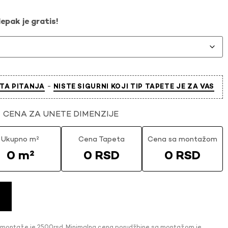
epak je gratis!
-
TA PITANJA
NISTE SIGURNI KOJI TIP TAPETE JE ZA VAS
CENA ZA UNETE DIMENZIJE
Ukupno m²
Cena Tapeta
Cena sa montažom
0 m²
0 RSD
0 RSD
 montaže je 2500rsd. Minimalna cena porudžbine sa montažom je