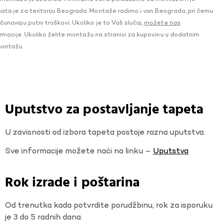
a je za teritoriju Beograda. Montaže radimo i van Beograda, pri čemu
navaju putni troškovi. Ukoliko je to Vaš slučaj,
možete nas
macije. Ukoliko želite montažu na stranici za kupovinu u dodatnim
montažu.
Uputstvo za postavljanje tapeta
U zavisnosti od izbora tapeta postoje razna uputstva.
Sve informacije možete naći na linku –
Uputstva
Rok izrade i poštarina
Od trenutka kada potvrdite porudžbinu, rok za isporuku
je 3 do 5 radnih dana.