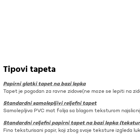
Tipovi tapeta
Papirni glatki tapet na bazi lepka
Tapet je pogodan za ravne zidove(ne moze se lepiti na zi
Standardni samolepljivi reljefni tapet
Samolepljiva PVC mat folija sa blagom teksturom najslicnij
Standardni reljefni papirni tapet na bazi lepka (tekst
Fino teksturisani papir, koji zbog svoje teksture izgleda lu