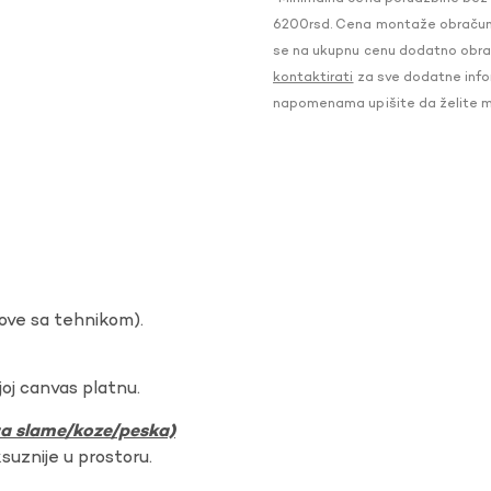
6200rsd. Cena montaže obračunat
se na ukupnu cenu dodatno obraču
kontaktirati
za sve dodatne infor
napomenama upišite da želite 
dove sa tehnikom).
oj canvas platnu.
ura slame/koze/peska)
ksuznije u prostoru.