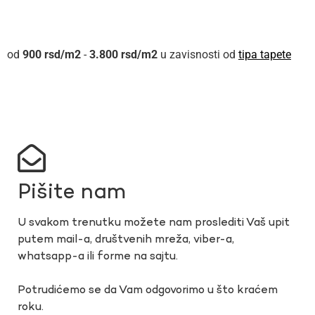
900
rsd
-
3.800
rsd
u zavisnosti od
tipa tapete
Pišite nam
U svakom trenutku možete nam proslediti Vaš upit
putem mail-a, društvenih mreža, viber-a,
whatsapp-a ili forme na sajtu.
Potrudićemo se da Vam odgovorimo u što kraćem
roku.