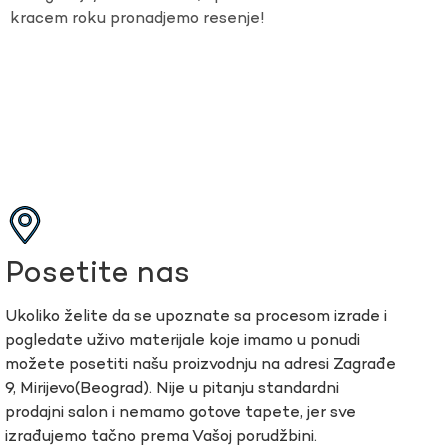
kracem roku pronadjemo resenje!
Posetite nas
Ukoliko želite da se upoznate sa procesom izrade i
pogledate uživo materijale koje imamo u ponudi
možete posetiti našu proizvodnju na adresi Zagrađe
9, Mirijevo(Beograd). Nije u pitanju standardni
prodajni salon i nemamo gotove tapete, jer sve
izrađujemo tačno prema Vašoj porudžbini.