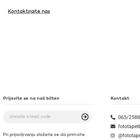
Kontaktirajte nas
Prijavite se na naš bilten
Kontakt
065/2588
fototape
Pri prijavljivanju slažete se da primate
@fototap