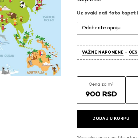
Uz svaki naš foto tapet l
-
VAŽNE NAPOMENE
ČES
Cena za m²
900 RSD
DODAJ U KORPU
*Minimalna cena porudžbine bez