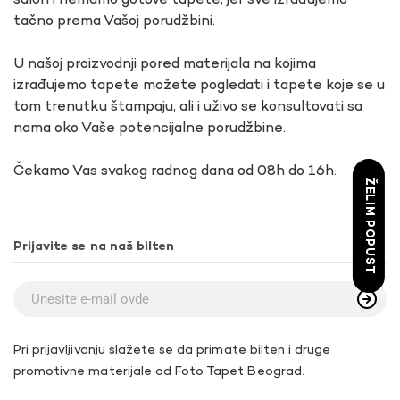
salon i nemamo gotove tapete, jer sve izrađujemo
tačno prema Vašoj porudžbini.
U našoj proizvodnji pored materijala na kojima
izrađujemo tapete možete pogledati i tapete koje se u
tom trenutku štampaju, ali i uživo se konsultovati sa
nama oko Vaše potencijalne porudžbine.
Čekamo Vas svakog radnog dana od 08h do 16h.
ŽELIM POPUST
Prijavite se na naš bilten
Pri prijavljivanju slažete se da primate bilten i druge
promotivne materijale od Foto Tapet Beograd.