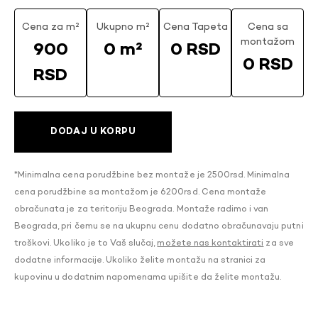
Cena za m²
Ukupno m²
Cena Tapeta
Cena sa
montažom
900
0 m²
0 RSD
0 RSD
RSD
DODAJ U KORPU
*Minimalna cena porudžbine bez montaže je 2500rsd. Minimalna
cena porudžbine sa montažom je 6200rsd. Cena montaže
obračunata je za teritoriju Beograda. Montaže radimo i van
Beograda, pri čemu se na ukupnu cenu dodatno obračunavaju putni
troškovi. Ukoliko je to Vaš slučaj,
možete nas kontaktirati
za sve
dodatne informacije. Ukoliko želite montažu na stranici za
kupovinu u dodatnim napomenama upišite da želite montažu.