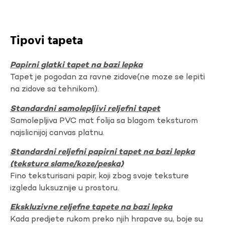
Tipovi tapeta
Papirni glatki tapet na bazi lepka
Tapet je pogodan za ravne zidove(ne moze se lepiti
na zidove sa tehnikom).
Standardni samolepljivi reljefni tapet
Samolepljiva PVC mat folija sa blagom teksturom
najslicnijoj canvas platnu.
Standardni reljefni papirni tapet na bazi lepka
(tekstura slame/koze/peska)
Fino teksturisani papir, koji zbog svoje teksture
izgleda luksuznije u prostoru.
Ekskluzivne reljefne tapete na bazi lepka
Kada predjete rukom preko njih hrapave su, boje su