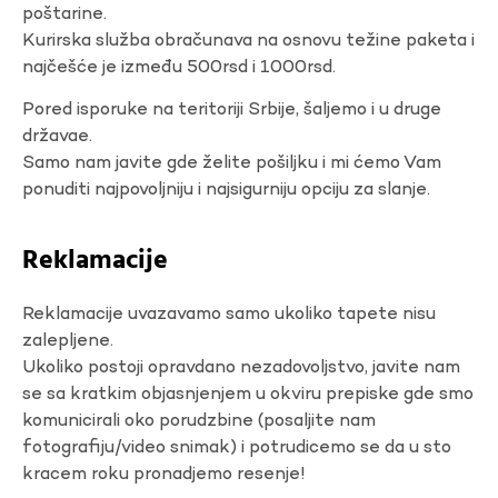
poštarine.
Kurirska služba obračunava na osnovu težine paketa i
najčešće je između 500rsd i 1000rsd.
Pored isporuke na teritoriji Srbije, šaljemo i u druge
državae.
Samo nam javite gde želite pošiljku i mi ćemo Vam
ponuditi najpovoljniju i najsigurniju opciju za slanje.
Reklamacije
Reklamacije uvazavamo samo ukoliko tapete nisu
zalepljene.
Ukoliko postoji opravdano nezadovoljstvo, javite nam
se sa kratkim objasnjenjem u okviru prepiske gde smo
komunicirali oko porudzbine (posaljite nam
fotografiju/video snimak) i potrudicemo se da u sto
kracem roku pronadjemo resenje!