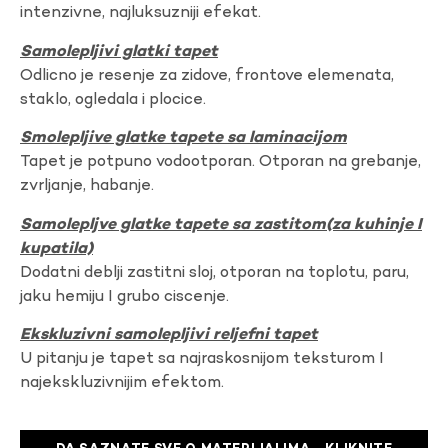
intenzivne, najluksuzniji efekat.
Samolepljivi glatki tapet
Odlicno je resenje za zidove, frontove elemenata,
staklo, ogledala i plocice.
Smolepljive glatke tapete sa laminacijom
Tapet je potpuno vodootporan. Otporan na grebanje,
zvrljanje, habanje.
Samolepljve glatke tapete sa zastitom(za kuhinje I
kupatila)
Dodatni deblji zastitni sloj, otporan na toplotu, paru,
jaku hemiju I grubo ciscenje.
Ekskluzivni samolepljivi reljefni tapet
U pitanju je tapet sa najraskosnijom teksturom I
najekskluzivnijim efektom.