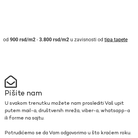
900
rsd
-
3.800
rsd
u zavisnosti od
tipa tapete
Pišite nam
U svakom trenutku možete nam proslediti Vaš upit
putem mail-a, društvenih mreža, viber-a, whatsapp-a
ili forme na sajtu.
Potrudićemo se da Vam odgovorimo u što kraćem roku.