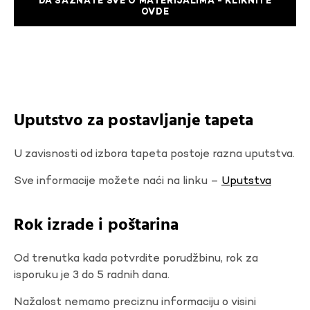
DA SAZNATE SVE O MATERIJALIMA - KLIKNITE
OVDE
Uputstvo za postavljanje tapeta
U zavisnosti od izbora tapeta postoje razna uputstva.
Sve informacije možete naći na linku –
Uputstva
Rok izrade i poštarina
Od trenutka kada potvrdite porudžbinu, rok za
isporuku je 3 do 5 radnih dana.
Nažalost nemamo preciznu informaciju o visini