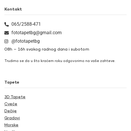
Kontakt
065/2588-471
fototapetbg@gmail.com
@fototapetbg
08h – 16h svakog radnog dana i subotom
Trudimo se da u što kraćem roku odgovorimo na vaše zahteve.
Tapete
3D Tapete
Cveće
Dečije
Gradovi
Morske