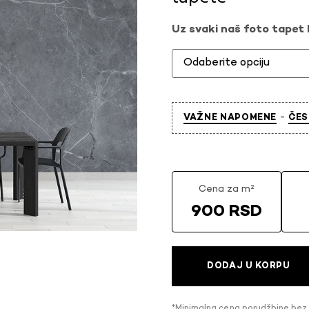
Uz svaki naš foto tapet l
-
VAŽNE NAPOMENE
ČES
Cena za m²
900 RSD
DODAJ U KORPU
*Minimalna cena porudžbine bez