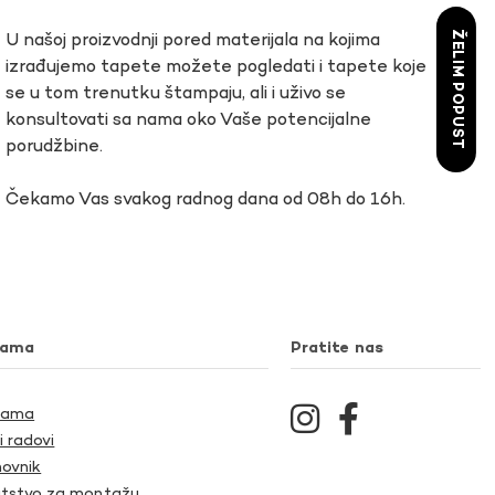
ŽELIM POPUST
U našoj proizvodnji pored materijala na kojima
izrađujemo tapete možete pogledati i tapete koje
se u tom trenutku štampaju, ali i uživo se
konsultovati sa nama oko Vaše potencijalne
porudžbine.
Čekamo Vas svakog radnog dana od 08h do 16h.
nama
Pratite nas
Nama
i radovi
ovnik
tstvo za montažu