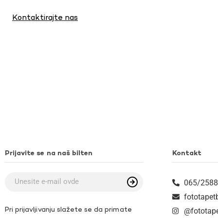
Kontaktirajte nas
Prijavite se na naš bilten
Kontakt
065/2588
fototape
Pri prijavljivanju slažete se da primate
@fototap