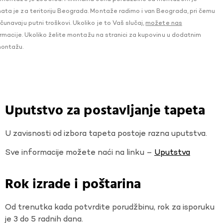
a je za teritoriju Beograda. Montaže radimo i van Beograda, pri čemu
navaju putni troškovi. Ukoliko je to Vaš slučaj,
možete nas
macije. Ukoliko želite montažu na stranici za kupovinu u dodatnim
montažu.
Uputstvo za postavljanje tapeta
U zavisnosti od izbora tapeta postoje razna uputstva.
Sve informacije možete naći na linku –
Uputstva
Rok izrade i poštarina
Od trenutka kada potvrdite porudžbinu, rok za isporuku
je 3 do 5 radnih dana.