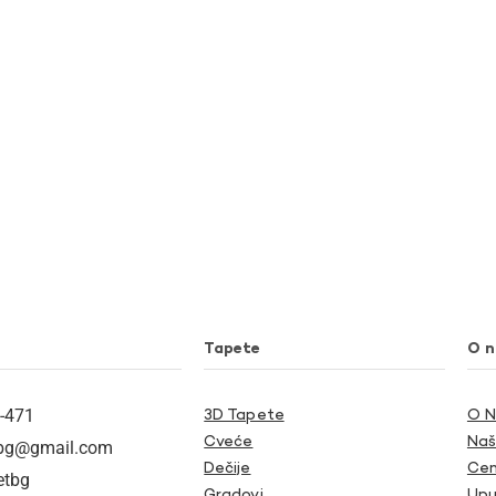
Tapete
O 
-471
3D Tapete
O 
Cveće
Naš
tbg@gmail.com
Dečije
Cen
etbg
Gradovi
Upu