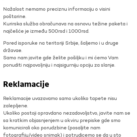
Nažalost nemamo preciznu informaciju o visini
poštarine.
Kurirska služba obračunava na osnovu težine paketa i
najčešće je između 500rsd i 1000rsd.
Pored isporuke na teritoriji Srbije, šaljemo i u druge
državae.
Samo nam javite gde želite pošiljku i mi ćemo Vam
ponuditi najpovoljniju i najsigurniju opciju za slanje.
Reklamacije
Reklamacije uvazavamo samo ukoliko tapete nisu
zalepljene.
Ukoliko postoji opravdano nezadovoljstvo, javite nam se
sa kratkim objasnjenjem u okviru prepiske gde smo
komunicirali oko porudzbine (posaljite nam
fotografiju/video snimak) i potrudicemo se da u sto