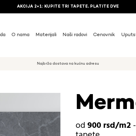
AKCIJA 2+1: KUPITE TRI TAPETE, PLATITE DVE
uda
O nama
Materijali
Naši radovi
Cenovnik
Uputs
Najbrža dostava na kućnu adresu
Merme
900
rsd
tapete