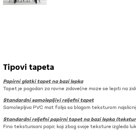
Tipovi tapeta
Papirni glatki tapet na bazi lepka
Tapet je pogodan za ravne zidove(ne moze se lepiti na zi
Standardni samolepljivi reljefni tapet
Samolepljiva PVC mat folija sa blagom teksturom najslicnij
Standardni reljefni papirni tapet na bazi lepka (tekst
Fino teksturisani papir, koji zbog svoje teksture izgleda lu