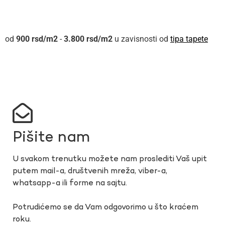
900
rsd
-
3.800
rsd
u zavisnosti od
tipa tapete
Pišite nam
U svakom trenutku možete nam proslediti Vaš upit
putem mail-a, društvenih mreža, viber-a,
whatsapp-a ili forme na sajtu.
Potrudićemo se da Vam odgovorimo u što kraćem
roku.