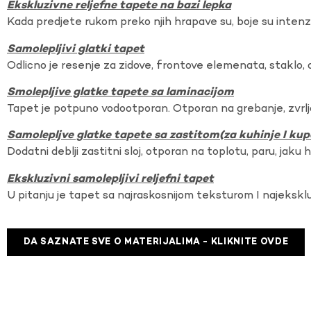
Ekskluzivne reljefne tapete na bazi lepka
Kada predjete rukom preko njih hrapave su, boje su intenzi
Samolepljivi glatki tapet
Odlicno je resenje za zidove, frontove elemenata, staklo, o
Smolepljive glatke tapete sa laminacijom
Tapet je potpuno vodootporan. Otporan na grebanje, zvrlj
Samolepljve glatke tapete sa zastitom(za kuhinje I kup
Dodatni deblji zastitni sloj, otporan na toplotu, paru, jaku 
Ekskluzivni samolepljivi reljefni tapet
U pitanju je tapet sa najraskosnijom teksturom I najekskl
DA SAZNATE SVE O MATERIJALIMA - KLIKNITE OVDE