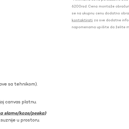
6200rsd. Cena montaže obračunat
se na ukupnu cenu dodatno obraču
kontaktirati
za sve dodatne infor
napomenama upišite da želite 
dove sa tehnikom).
oj canvas platnu.
ura slame/koze/peska)
ksuznije u prostoru.