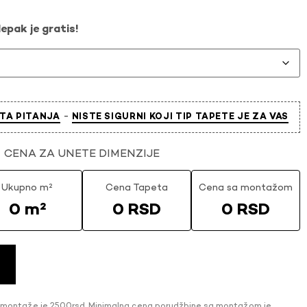
epak je gratis!
-
TA PITANJA
NISTE SIGURNI KOJI TIP TAPETE JE ZA VAS
CENA ZA UNETE DIMENZIJE
Ukupno m²
Cena Tapeta
Cena sa montažom
0 m²
0 RSD
0 RSD
 montaže je 2500rsd. Minimalna cena porudžbine sa montažom je