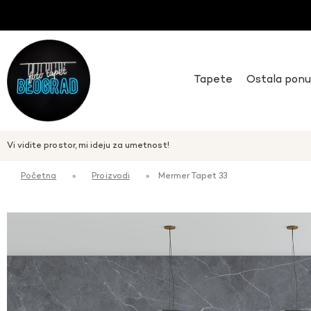
Tapete
Ostala pon
Vi vidite prostor, mi ideju za umetnost!
Početna
»
Proizvodi
»
Mermer Tapet 33