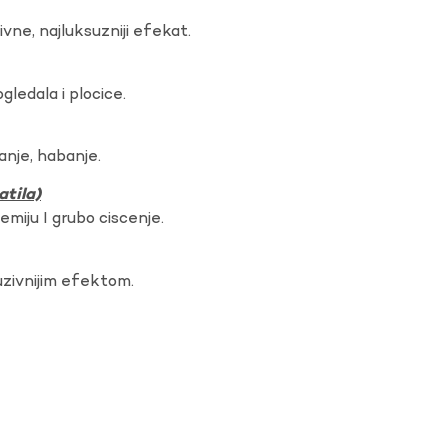
vne, najluksuzniji efekat.
gledala i plocice.
anje, habanje.
atila)
hemiju I grubo ciscenje.
uzivnijim efektom.