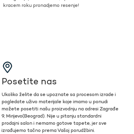
kracem roku pronadjemo resenje!
Posetite nas
Ukoliko želite da se upoznate sa procesom izrade i
pogledate uživo materijale koje imamo u ponudi
možete posetiti našu proizvodnju na adresi Zagrađe
9, Mirijevo(Beograd). Nije u pitanju standardni
prodajni salon i nemamo gotove tapete, jer sve
izrađujemo tačno prema Vašoj porudžbini.