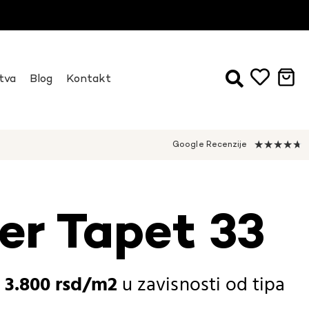
tva
Blog
Kontakt
★
★
★
★
★
Google Recenzije
r Tapet 33
-
3.800
rsd
u zavisnosti od
tipa