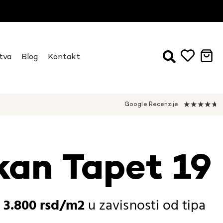
tva
Blog
Kontakt
★
★
★
★
★
Google Recenzije
kan Tapet 19
-
3.800
rsd
u zavisnosti od
tipa