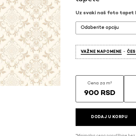
Uz svaki naš foto tapet l
-
VAŽNE NAPOMENE
ČES
Cena za m²
900 RSD
DODAJ U KORPU
*Minimalna cena porudžbine bez