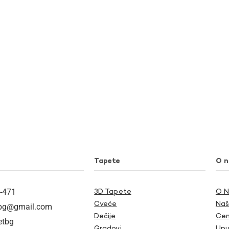
Tapete
O 
-471
3D Tapete
O 
Cveće
Naš
tbg@gmail.com
Dečije
Cen
etbg
Gradovi
Upu