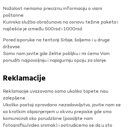
Nažalost nemamo preciznu informaciju o visini
poštarine.
Kurirska služba obračunava na osnovu težine paketa i
najčešće je između 500rsd i 1000rsd.
Pored isporuke na teritoriji Srbije, šaljemo i u druge
državae.
Samo nam javite gde želite pošiljku i mi ćemo Vam
ponuditi najpovoljniju i najsigurniju opciju za slanje.
Reklamacije
Reklamacije uvazavamo samo ukoliko tapete nisu
zalepljene.
Ukoliko postoji opravdano nezadovoljstvo, javite nam se
sa kratkim objasnjenjem u okviru prepiske gde smo
komunicirali oko porudzbine (posaljite nam
fotografiju/video snimak) i potrudicemo se da u sto