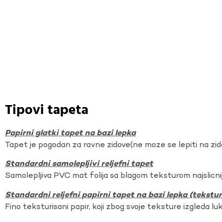
Tipovi tapeta
Papirni glatki tapet na bazi lepka
Tapet je pogodan za ravne zidove(ne moze se lepiti na zi
Standardni samolepljivi reljefni tapet
Samolepljiva PVC mat folija sa blagom teksturom najslicnij
Standardni reljefni papirni tapet na bazi lepka (tekst
Fino teksturisani papir, koji zbog svoje teksture izgleda lu