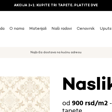
AKCIJA 2+1: KUPITE TRI TAPETE, PLATITE DVE
uda
O nama
Materijali
Naši radovi
Cenovnik
Uputs
Najbrža dostava na kućnu adresu
Nasli
900
rsd
tapete