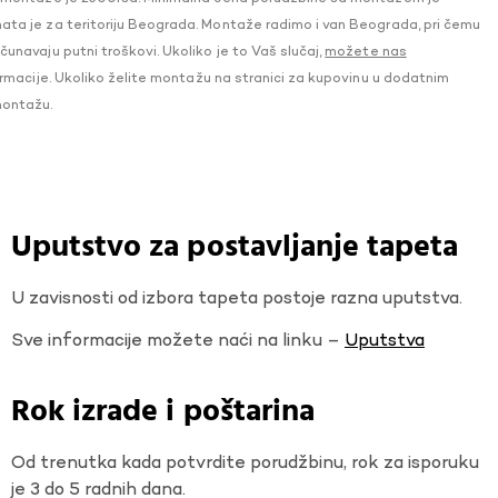
a je za teritoriju Beograda. Montaže radimo i van Beograda, pri čemu
navaju putni troškovi. Ukoliko je to Vaš slučaj,
možete nas
macije. Ukoliko želite montažu na stranici za kupovinu u dodatnim
montažu.
Uputstvo za postavljanje tapeta
U zavisnosti od izbora tapeta postoje razna uputstva.
Sve informacije možete naći na linku –
Uputstva
Rok izrade i poštarina
Od trenutka kada potvrdite porudžbinu, rok za isporuku
je 3 do 5 radnih dana.