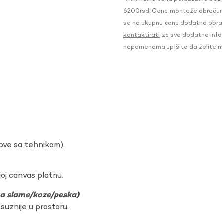
6200rsd. Cena montaže obračunat
se na ukupnu cenu dodatno obraču
kontaktirati
za sve dodatne infor
napomenama upišite da želite 
dove sa tehnikom).
oj canvas platnu.
ura slame/koze/peska)
ksuznije u prostoru.