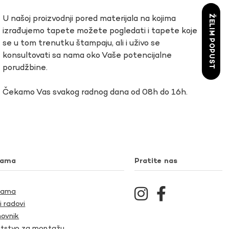
ŽELIM POPUST
U našoj proizvodnji pored materijala na kojima
izrađujemo tapete možete pogledati i tapete koje
se u tom trenutku štampaju, ali i uživo se
konsultovati sa nama oko Vaše potencijalne
porudžbine.
Čekamo Vas svakog radnog dana od 08h do 16h.
nama
Pratite nas
Nama
i radovi
ovnik
tstvo za montažu