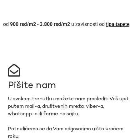
900
rsd
-
3.800
rsd
u zavisnosti od
tipa tapete
Pišite nam
U svakom trenutku možete nam proslediti Vaš upit
putem mail-a, društvenih mreža, viber-a,
whatsapp-a ili forme na sajtu.
Potrudićemo se da Vam odgovorimo u što kraćem
roku.