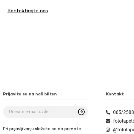
Kontaktirajte nas
Prijavite se na naš bilten
Kontakt
065/2588
fototape
Pri prijavljivanju slažete se da primate
@fototap