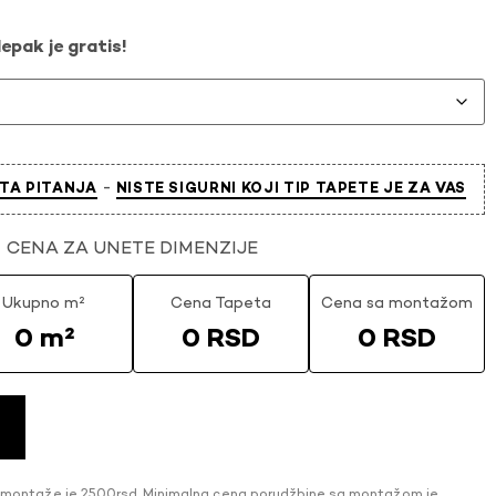
epak je gratis!
-
TA PITANJA
NISTE SIGURNI KOJI TIP TAPETE JE ZA VAS
CENA ZA UNETE DIMENZIJE
Ukupno m²
Cena Tapeta
Cena sa montažom
0 m²
0 RSD
0 RSD
 montaže je 2500rsd. Minimalna cena porudžbine sa montažom je