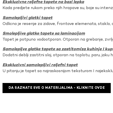
Ekskluzivne reljefne tapete na bazi lepka
Kada predjete rukom preko njih hrapave su, boje su intenzi
Samolepljivi glatki tapet
Odlicno je resenje za zidove, frontove elemenata, staklo, o
Smolepljive glatke tapete sa laminacijom
Tapet je potpuno vodootporan. Otporan na grebanje, zvrlj
Samolepljve glatke tapete sa zastitom(za kuhinje I kup
Dodatni deblji zastitni sloj, otporan na toplotu, paru, jaku 
Ekskluzivni samolepljivi reljefni tapet
U pitanju je tapet sa najraskosnijom teksturom I najekskl
DA SAZNATE SVE O MATERIJALIMA - KLIKNITE OVDE