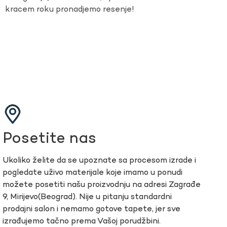
kracem roku pronadjemo resenje!
Posetite nas
Ukoliko želite da se upoznate sa procesom izrade i
pogledate uživo materijale koje imamo u ponudi
možete posetiti našu proizvodnju na adresi Zagrađe
9, Mirijevo(Beograd). Nije u pitanju standardni
prodajni salon i nemamo gotove tapete, jer sve
izrađujemo tačno prema Vašoj porudžbini.