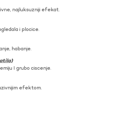
vne, najluksuzniji efekat.
gledala i plocice.
anje, habanje.
atila)
hemiju I grubo ciscenje.
uzivnijim efektom.