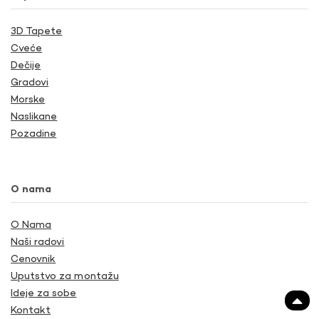
3D Tapete
Cveće
Dečije
Gradovi
Morske
Naslikane
Pozadine
O nama
O Nama
Naši radovi
Cenovnik
Uputstvo za montažu
Ideje za sobe
Kontakt