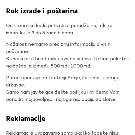
Rok izrade i poštarina
Od trenutka kada potvrdite porudžbinu, rok za
isporuku je 3 do 5 radnih dana.
Nažalost nemamo preciznu informaciju o visini
poštarine.
Kurirska služba obračunava na osnovu težine paketa i
najčešće je između 500rsd i 1000rsd.
Pored isporuke na teritoriji Srbije, šaljemo i u druge
državae.
Samo nam javite gde želite pošiljku i mi ćemo Vam
ponuditi najpovoljniju i najsigurniju opciju za slanje.
Reklamacije
Reklamacije uvazavamo samo ukoliko tapete nisu