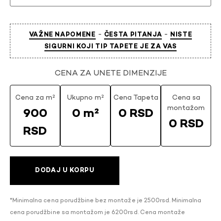
-
-
VAŽNE NAPOMENE
ČESTA PITANJA
NISTE
SIGURNI KOJI TIP TAPETE JE ZA VAS
CENA ZA UNETE DIMENZIJE
Cena za m²
Ukupno m²
Cena Tapeta
Cena sa
montažom
900
0 m²
0 RSD
0 RSD
RSD
DODAJ U KORPU
*Minimalna cena porudžbine bez montaže je 2500rsd. Minimalna
cena porudžbine sa montažom je 6200rsd. Cena montaže