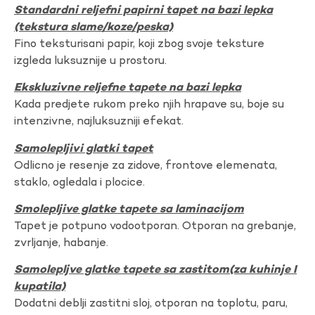
Standardni reljefni papirni tapet na bazi lepka
(tekstura slame/koze/peska)
Fino teksturisani papir, koji zbog svoje teksture
izgleda luksuznije u prostoru.
Ekskluzivne reljefne tapete na bazi lepka
Kada predjete rukom preko njih hrapave su, boje su
intenzivne, najluksuzniji efekat.
Samolepljivi glatki tapet
Odlicno je resenje za zidove, frontove elemenata,
staklo, ogledala i plocice.
Smolepljive glatke tapete sa laminacijom
Tapet je potpuno vodootporan. Otporan na grebanje,
zvrljanje, habanje.
Samolepljve glatke tapete sa zastitom(za kuhinje I
kupatila)
Dodatni deblji zastitni sloj, otporan na toplotu, paru,