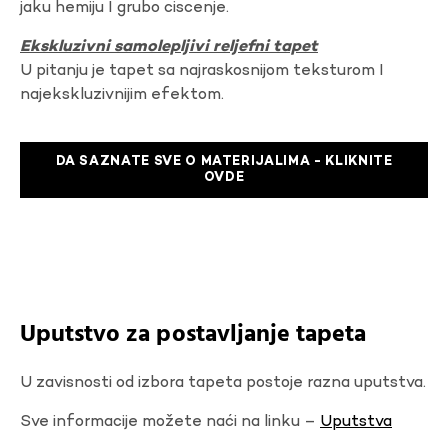
jaku hemiju I grubo ciscenje.
Ekskluzivni samolepljivi reljefni tapet
U pitanju je tapet sa najraskosnijom teksturom I
najekskluzivnijim efektom.
DA SAZNATE SVE O MATERIJALIMA - KLIKNITE
OVDE
Uputstvo za postavljanje tapeta
U zavisnosti od izbora tapeta postoje razna uputstva.
Sve informacije možete naći na linku –
Uputstva