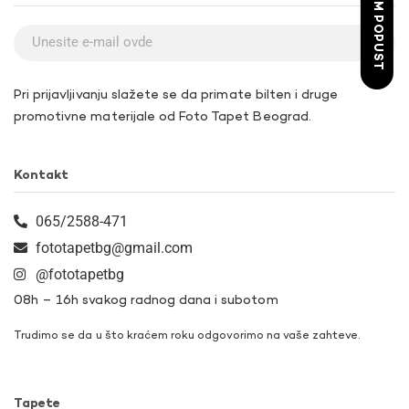
ŽELIM POPUST
Pri prijavljivanju slažete se da primate bilten i druge
promotivne materijale od Foto Tapet Beograd.
Kontakt
065/2588-471
fototapetbg@gmail.com
@fototapetbg
08h – 16h svakog radnog dana i subotom
Trudimo se da u što kraćem roku odgovorimo na vaše zahteve.
Tapete