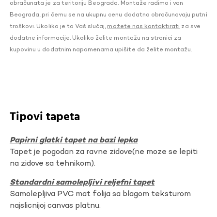
obračunata je za teritoriju Beograda. Montaže radimo i van
Beograda, pri čemu se na ukupnu cenu dodatno obračunavaju putni
troškovi. Ukoliko je to Vaš slučaj,
možete nas kontaktirati
za sve
dodatne informacije. Ukoliko želite montažu na stranici za
kupovinu u dodatnim napomenama upišite da želite montažu.
Tipovi tapeta
Papirni glatki tapet na bazi lepka
Tapet je pogodan za ravne zidove(ne moze se lepiti
na zidove sa tehnikom).
Standardni samolepljivi reljefni tapet
Samolepljiva PVC mat folija sa blagom teksturom
najslicnijoj canvas platnu.