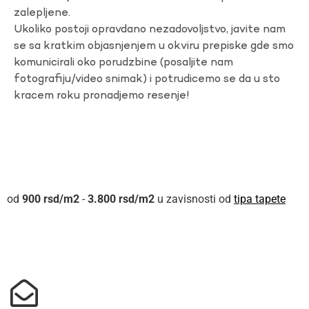
zalepljene.
Ukoliko postoji opravdano nezadovoljstvo, javite nam
se sa kratkim objasnjenjem u okviru prepiske gde smo
komunicirali oko porudzbine (posaljite nam
fotografiju/video snimak) i potrudicemo se da u sto
kracem roku pronadjemo resenje!
900
rsd
-
3.800
rsd
u zavisnosti od
tipa tapete