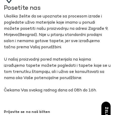
Posetite nas
Ukoliko želite da se upoznate sa procesom izrade i
pogledate uživo materijale koje imamo u ponudi
možete posetiti našu proizvodnju na adresi Zagrađe 9,
Mirijevo(Beograd). Nije u pitanju standardni prodajni
salon i nemamo gotove tapete, jer sve izrađujemo
tačno prema Vašoj porudžbini.
U našoj proizvodnji pored materijala na kojima
izrađujemo tapete možete pogledati i tapete koje se u
tom trenutku štampaju, ali i uživo se konsultovati sa
nama oko Vaše potencijalne porudžbine.
Čekamo Vas svakog radnog dana od 08h do 16h.
Prijavite se na naš bilten