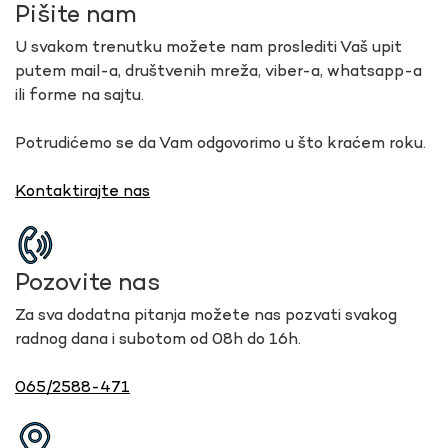
Pišite nam
U svakom trenutku možete nam proslediti Vaš upit
putem mail-a, društvenih mreža, viber-a, whatsapp-a
ili forme na sajtu.
Potrudićemo se da Vam odgovorimo u što kraćem roku.
Kontaktirajte nas
Pozovite nas
Za sva dodatna pitanja možete nas pozvati svakog
radnog dana i subotom od 08h do 16h.
065/2588-471