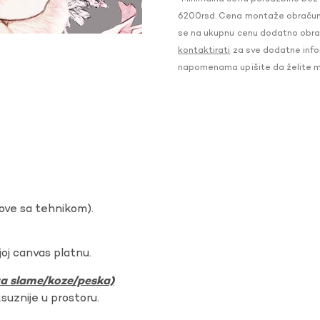
6200rsd. Cena montaže obračunat
se na ukupnu cenu dodatno obraču
kontaktirati
za sve dodatne infor
napomenama upišite da želite 
dove sa tehnikom).
oj canvas platnu.
ura slame/koze/peska)
ksuznije u prostoru.