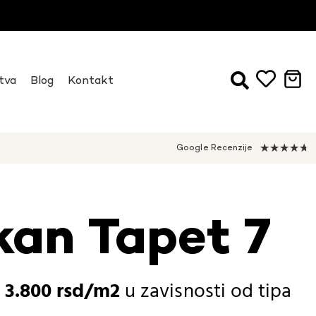
tva
Blog
Kontakt
★
★
★
★
★
Google Recenzije
kan Tapet 7
-
3.800
rsd
u zavisnosti od
tipa