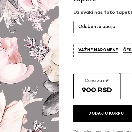
Uz svaki naš foto tapet l
-
VAŽNE NAPOMENE
ČES
Cena za m²
900 RSD
DODAJ U KORPU
*Minimalna cena porudžbine bez