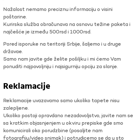
Nažalost nemamo preciznu informaciju o visini
poštarine.
Kurirska služba obračunava na osnovu težine paketa i
najčešće je između 500rsd i 1000rsd.
Pored isporuke na teritoriji Srbije, šaljemo i u druge
državae.
Samo nam javite gde želite pošiljku i mi ćemo Vam
ponuditi najpovoljniju i najsigurniju opciju za slanje.
Reklamacije
Reklamacije uvazavamo samo ukoliko tapete nisu
zalepljene.
Ukoliko postoji opravdano nezadovoljstvo, javite nam se
sa kratkim objasnjenjem u okviru prepiske gde smo
komunicirali oko porudzbine (posaljite nam
fotografiju/video snimak) i potrudicemo se da u sto