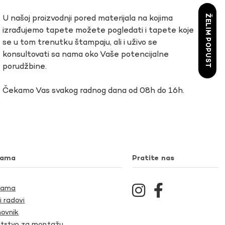
ŽELIM POPUST
U našoj proizvodnji pored materijala na kojima
izrađujemo tapete možete pogledati i tapete koje
se u tom trenutku štampaju, ali i uživo se
konsultovati sa nama oko Vaše potencijalne
porudžbine.
Čekamo Vas svakog radnog dana od 08h do 16h.
nama
Pratite nas
Nama
i radovi
ovnik
tstvo za montažu