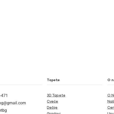
Tapete
O 
-471
3D Tapete
O 
Cveće
Naš
tbg@gmail.com
Dečije
Cen
etbg
Gradovi
Upu