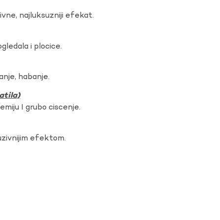
vne, najluksuzniji efekat.
gledala i plocice.
anje, habanje.
atila)
hemiju I grubo ciscenje.
uzivnijim efektom.