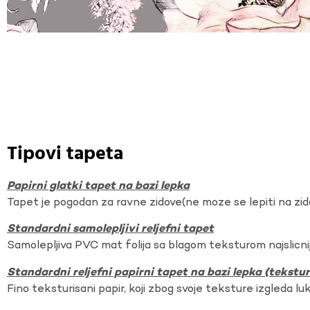
Tipovi tapeta
Papirni glatki tapet na bazi lepka
Tapet je pogodan za ravne zidove(ne moze se lepiti na zi
Standardni samolepljivi reljefni tapet
Samolepljiva PVC mat folija sa blagom teksturom najslicnij
Standardni reljefni papirni tapet na bazi lepka (tekst
Fino teksturisani papir, koji zbog svoje teksture izgleda lu