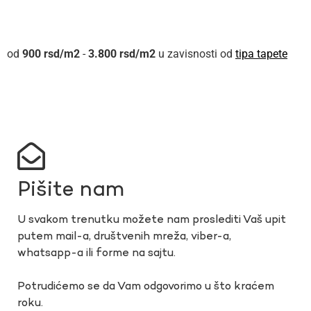
900
rsd
-
3.800
rsd
u zavisnosti od
tipa tapete
Pišite nam
U svakom trenutku možete nam proslediti Vaš upit
putem mail-a, društvenih mreža, viber-a,
whatsapp-a ili forme na sajtu.
Potrudićemo se da Vam odgovorimo u što kraćem
roku.