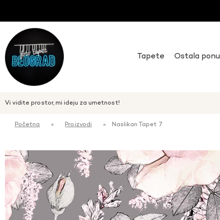
Tapete
Ostala pon
Vi vidite prostor, mi ideju za umetnost!
Početna
»
Proizvodi
»
Naslikan Tapet 7