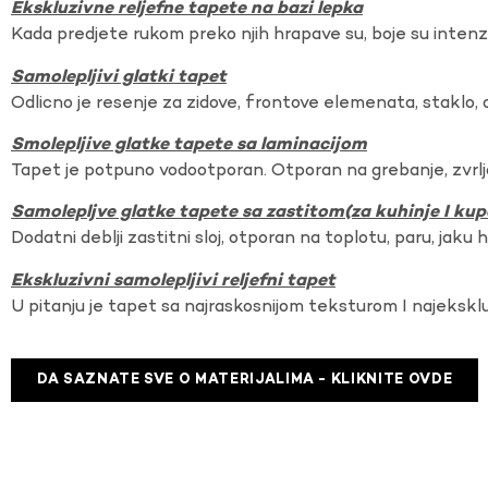
Ekskluzivne reljefne tapete na bazi lepka
Kada predjete rukom preko njih hrapave su, boje su intenzi
Samolepljivi glatki tapet
Odlicno je resenje za zidove, frontove elemenata, staklo, o
Smolepljive glatke tapete sa laminacijom
Tapet je potpuno vodootporan. Otporan na grebanje, zvrlj
Samolepljve glatke tapete sa zastitom(za kuhinje I kup
Dodatni deblji zastitni sloj, otporan na toplotu, paru, jaku 
Ekskluzivni samolepljivi reljefni tapet
U pitanju je tapet sa najraskosnijom teksturom I najekskl
DA SAZNATE SVE O MATERIJALIMA - KLIKNITE OVDE