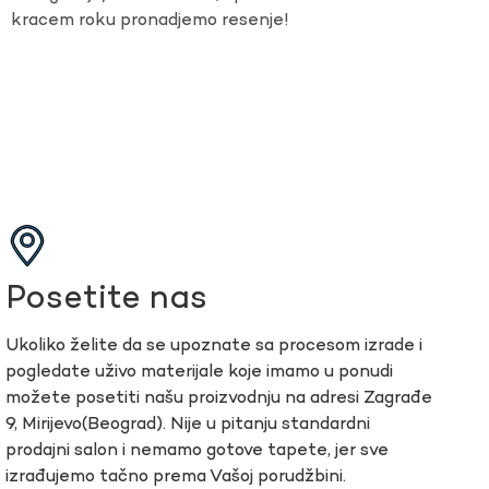
kracem roku pronadjemo resenje!
Posetite nas
Ukoliko želite da se upoznate sa procesom izrade i
pogledate uživo materijale koje imamo u ponudi
možete posetiti našu proizvodnju na adresi Zagrađe
9, Mirijevo(Beograd). Nije u pitanju standardni
prodajni salon i nemamo gotove tapete, jer sve
izrađujemo tačno prema Vašoj porudžbini.