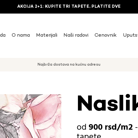
AKCIJA 2+1: KUPITE TRI TAPETE, PLATITE DVE
uda
O nama
Materijali
Naši radovi
Cenovnik
Uputs
Najbrža dostava na kućnu adresu
Nasli
900
rsd
tapete