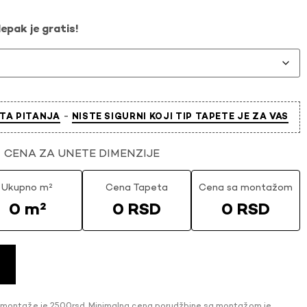
epak je gratis!
-
TA PITANJA
NISTE SIGURNI KOJI TIP TAPETE JE ZA VAS
CENA ZA UNETE DIMENZIJE
Ukupno m²
Cena Tapeta
Cena sa montažom
0 m²
0 RSD
0 RSD
 montaže je 2500rsd. Minimalna cena porudžbine sa montažom je