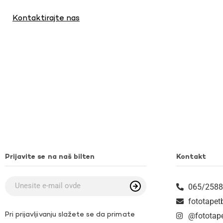
Kontaktirajte nas
Prijavite se na naš bilten
Kontakt
065/2588
fototape
Pri prijavljivanju slažete se da primate
@fototap