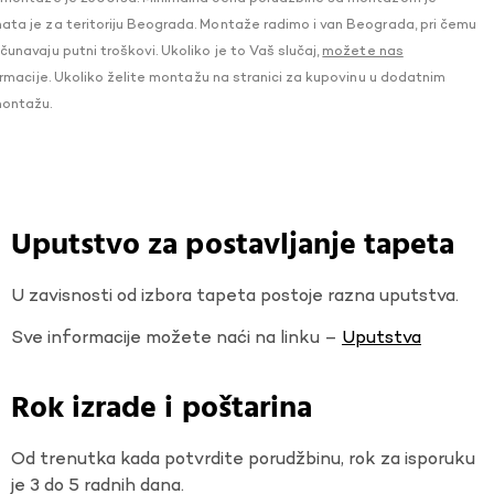
a je za teritoriju Beograda. Montaže radimo i van Beograda, pri čemu
navaju putni troškovi. Ukoliko je to Vaš slučaj,
možete nas
macije. Ukoliko želite montažu na stranici za kupovinu u dodatnim
montažu.
Uputstvo za postavljanje tapeta
U zavisnosti od izbora tapeta postoje razna uputstva.
Sve informacije možete naći na linku –
Uputstva
Rok izrade i poštarina
Od trenutka kada potvrdite porudžbinu, rok za isporuku
je 3 do 5 radnih dana.