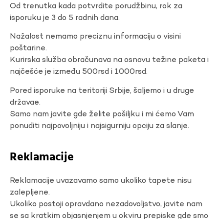
Od trenutka kada potvrdite porudžbinu, rok za
isporuku je 3 do 5 radnih dana.
Nažalost nemamo preciznu informaciju o visini
poštarine.
Kurirska služba obračunava na osnovu težine paketa i
najčešće je između 500rsd i 1000rsd.
Pored isporuke na teritoriji Srbije, šaljemo i u druge
državae.
Samo nam javite gde želite pošiljku i mi ćemo Vam
ponuditi najpovoljniju i najsigurniju opciju za slanje.
Reklamacije
Reklamacije uvazavamo samo ukoliko tapete nisu
zalepljene.
Ukoliko postoji opravdano nezadovoljstvo, javite nam
se sa kratkim objasnjenjem u okviru prepiske gde smo