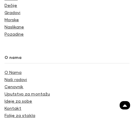
Dečije
Gradovi
Morske
Naslikane
Pozadine
O nama
O Nama
Naši radovi
Cenovnik
Uputstvo za montažu
Ideje za sobe
Kontakt
Folije za stakla