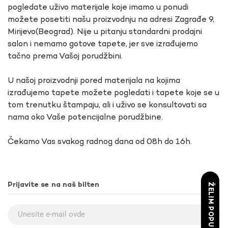
pogledate uživo materijale koje imamo u ponudi
možete posetiti našu proizvodnju na adresi Zagrađe 9,
Mirijevo(Beograd). Nije u pitanju standardni prodajni
salon i nemamo gotove tapete, jer sve izrađujemo
tačno prema Vašoj porudžbini.
U našoj proizvodnji pored materijala na kojima
izrađujemo tapete možete pogledati i tapete koje se u
tom trenutku štampaju, ali i uživo se konsultovati sa
nama oko Vaše potencijalne porudžbine.
Čekamo Vas svakog radnog dana od 08h do 16h.
Prijavite se na naš bilten
ŽELIM POPUST