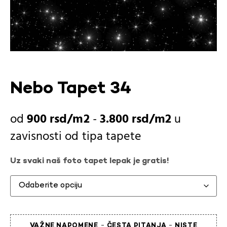
Nebo Tapet 34
900
rsd
-
3.800
rsd
u
zavisnosti od
tipa tapete
Uz svaki naš foto tapet lepak je gratis!
-
-
VAŽNE NAPOMENE
ČESTA PITANJA
NISTE