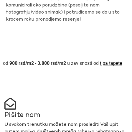
komunicirali oko porudzbine (posaljite nam
fotografiju/video snimak) i potrudicemo se da u sto
kracem roku pronadjemo resenje!
900
rsd
-
3.800
rsd
u zavisnosti od
tipa tapete
Pišite nam
U svakom trenutku možete nam proslediti Vaš upit
putem mail-a, društvenih mreža, viber-a, whatsapp-a