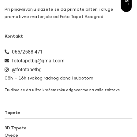
Pri prijavljivanju slažete se da primate bilten i druge
promotivne materijale od Foto Tapet Beograd.
Kontakt
065/2588-471
fototapetbg@gmail.com
@fototapetbg
08h – 16h svakog radnog dana i subotom
Trudimo se da u što kraćem roku odgovorimo na vaše zahteve.
Tapete
3D Tapete
Cveće