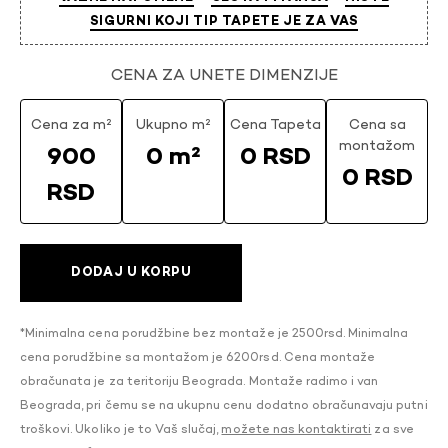
SIGURNI KOJI TIP TAPETE JE ZA VAS
CENA ZA UNETE DIMENZIJE
Cena za m²
Ukupno m²
Cena Tapeta
Cena sa
montažom
900
0 m²
0 RSD
0 RSD
RSD
DODAJ U KORPU
*Minimalna cena porudžbine bez montaže je 2500rsd. Minimalna
cena porudžbine sa montažom je 6200rsd. Cena montaže
obračunata je za teritoriju Beograda. Montaže radimo i van
Beograda, pri čemu se na ukupnu cenu dodatno obračunavaju putni
troškovi. Ukoliko je to Vaš slučaj,
možete nas kontaktirati
za sve