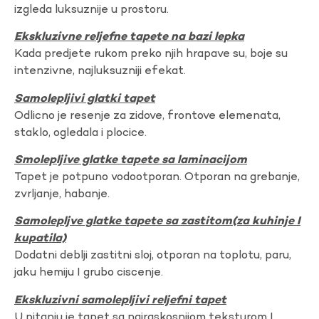
izgleda luksuznije u prostoru.
Ekskluzivne reljefne tapete na bazi lepka
Kada predjete rukom preko njih hrapave su, boje su
intenzivne, najluksuzniji efekat.
Samolepljivi glatki tapet
Odlicno je resenje za zidove, frontove elemenata,
staklo, ogledala i plocice.
Smolepljive glatke tapete sa laminacijom
Tapet je potpuno vodootporan. Otporan na grebanje,
zvrljanje, habanje.
Samolepljve glatke tapete sa zastitom(za kuhinje I
kupatila)
Dodatni deblji zastitni sloj, otporan na toplotu, paru,
jaku hemiju I grubo ciscenje.
Ekskluzivni samolepljivi reljefni tapet
U pitanju je tapet sa najraskosnijom teksturom I