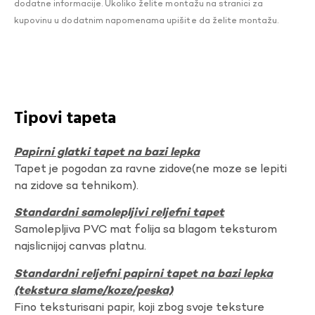
dodatne informacije. Ukoliko želite montažu na stranici za
kupovinu u dodatnim napomenama upišite da želite montažu.
Tipovi tapeta
Papirni glatki tapet na bazi lepka
Tapet je pogodan za ravne zidove(ne moze se lepiti
na zidove sa tehnikom).
Standardni samolepljivi reljefni tapet
Samolepljiva PVC mat folija sa blagom teksturom
najslicnijoj canvas platnu.
Standardni reljefni papirni tapet na bazi lepka
(tekstura slame/koze/peska)
Fino teksturisani papir, koji zbog svoje teksture