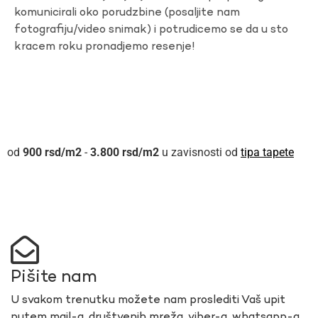
komunicirali oko porudzbine (posaljite nam
fotografiju/video snimak) i potrudicemo se da u sto
kracem roku pronadjemo resenje!
900
rsd
-
3.800
rsd
u zavisnosti od
tipa tapete
Pišite nam
U svakom trenutku možete nam proslediti Vaš upit
putem mail-a, društvenih mreža, viber-a, whatsapp-a