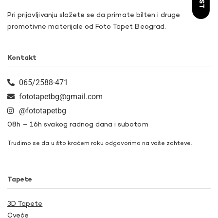
Pri prijavljivanju slažete se da primate bilten i druge
promotivne materijale od Foto Tapet Beograd.
Kontakt
065/2588-471
fototapetbg@gmail.com
@fototapetbg
08h – 16h svakog radnog dana i subotom
Trudimo se da u što kraćem roku odgovorimo na vaše zahteve.
Tapete
3D Tapete
Cveće