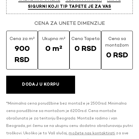
SIGURNI KOJI TIP TAPETE JE ZA VAS
CENA ZA UNETE DIMENZIJE
Cena za m²
Ukupno m²
Cena Tapeta
Cena sa
montažom
900
0 m²
0 RSD
0 RSD
RSD
DODAJ U KORPU
*Minimalna cena porudžbine bez montaže je 2500rsd. Minimalna
cena porudžbine sa montažom je 6200rsd. Cena montaže
obračunata je za teritoriju Beograda. Montaže radimo i van
Beograda, pri čemu se na ukupnu cenu dodatno obračunavaju putni
troškovi. Ukoliko je to Vaš slučaj,
možete nas kontaktirati
za sve