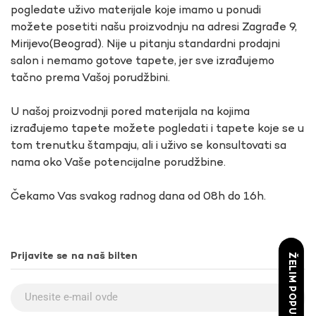
pogledate uživo materijale koje imamo u ponudi
možete posetiti našu proizvodnju na adresi Zagrađe 9,
Mirijevo(Beograd). Nije u pitanju standardni prodajni
salon i nemamo gotove tapete, jer sve izrađujemo
tačno prema Vašoj porudžbini.
U našoj proizvodnji pored materijala na kojima
izrađujemo tapete možete pogledati i tapete koje se u
tom trenutku štampaju, ali i uživo se konsultovati sa
nama oko Vaše potencijalne porudžbine.
Čekamo Vas svakog radnog dana od 08h do 16h.
Prijavite se na naš bilten
ŽELIM POPUST