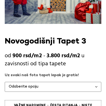
Novogodišnji Tapet 3
900
rsd
-
3.800
rsd
u
zavisnosti od
tipa tapete
Uz svaki naš foto tapet lepak je gratis!
-
-
VAŽNE NAPOMENE
ČESTA PITANJA
NISTE