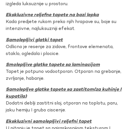
izgleda luksuznije u prostoru.
Ekskluzivne reljefne tapete na bazi lepka
Kada predjete rukom preko njih hrapave su, boje su
intenzivne, najluksuzniji efekat.
Samolepljivi glatki tapet
Odlicno je resenje za zidove, frontove elemenata,
staklo, ogledala i plocice.
Smolepljive glatke tapete sa laminacijom
Tapet je potpuno vodootporan. Otporan na grebanje,
zvrljanje, habanje.
Samolepljve glatke tapete sa zastitom(za kuhinje I
kupatila)
Dodatni deblji zastitni sloj, otporan na toplotu, paru,
jaku hemiju I grubo ciscenje.
Ekskluzivni samolepljivi reljefni tapet
U pitanju je tapet sa najraskosnijom teksturom I