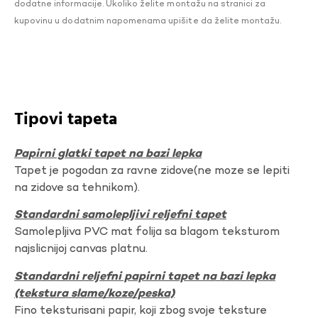
dodatne informacije. Ukoliko želite montažu na stranici za
kupovinu u dodatnim napomenama upišite da želite montažu.
Tipovi tapeta
Papirni glatki tapet na bazi lepka
Tapet je pogodan za ravne zidove(ne moze se lepiti
na zidove sa tehnikom).
Standardni samolepljivi reljefni tapet
Samolepljiva PVC mat folija sa blagom teksturom
najslicnijoj canvas platnu.
Standardni reljefni papirni tapet na bazi lepka
(tekstura slame/koze/peska)
Fino teksturisani papir, koji zbog svoje teksture