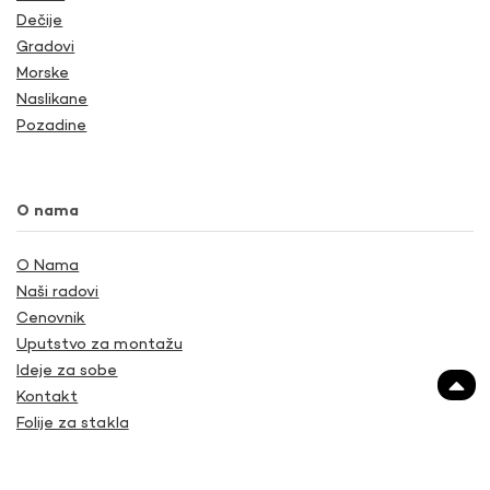
Dečije
Gradovi
Morske
Naslikane
Pozadine
O nama
O Nama
Naši radovi
Cenovnik
Uputstvo za montažu
Ideje za sobe
Kontakt
Folije za stakla