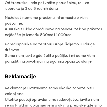
Od trenutka kada potvrdite porudžbinu, rok za
isporuku je 3 do 5 radnih dana.
Nažalost nemamo preciznu informaciju o visini
poštarine.
Kurirska služba obračunava na osnovu težine paketa i
najčešće je između 500rsd i 1000rsd.
Pored isporuke na teritoriji Srbije, šaljemo i u druge
državae.
Samo nam javite gde želite pošiljku i mi ćemo Vam
ponuditi najpovoljniju i najsigurniju opciju za slanje.
Reklamacije
Reklamacije uvazavamo samo ukoliko tapete nisu
zalepljene.
Ukoliko postoji opravdano nezadovoljstvo, javite nam
se sa kratkim objasnjenjem u okviru prepiske gde smo