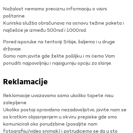
Nažalost nemamo preciznu informaciju o visini
poštarine.
Kurirska služba obračunava na osnovu težine paketa i
najčešće je između 500rsd i 1000rsd.
Pored isporuke na teritoriji Srbije, šaljemo i u druge
državae.
Samo nam javite gde želite pošiljku i mi ćemo Vam
ponuditi najpovoljniju i najsigurniju opciju za slanje.
Reklamacije
Reklamacije uvazavamo samo ukoliko tapete nisu
zalepljene.
Ukoliko postoji opravdano nezadovoljstvo, javite nam se
sa kratkim objasnjenjem u okviru prepiske gde smo
komunicirali oko porudzbine (posaljite nam
fotografiju/video snimak) i potrudicemo se da u sto