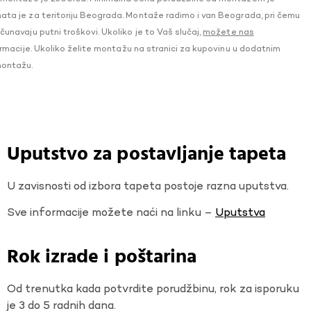
a je za teritoriju Beograda. Montaže radimo i van Beograda, pri čemu
navaju putni troškovi. Ukoliko je to Vaš slučaj,
možete nas
macije. Ukoliko želite montažu na stranici za kupovinu u dodatnim
montažu.
Uputstvo za postavljanje tapeta
U zavisnosti od izbora tapeta postoje razna uputstva.
Sve informacije možete naći na linku –
Uputstva
Rok izrade i poštarina
Od trenutka kada potvrdite porudžbinu, rok za isporuku
je 3 do 5 radnih dana.