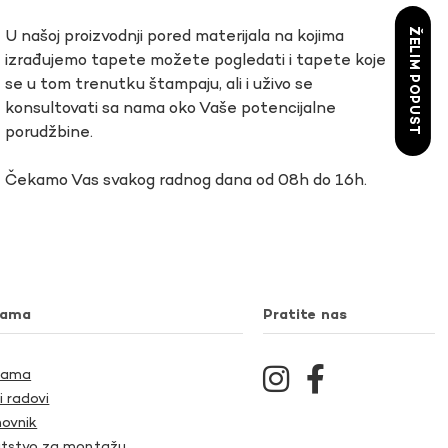
ŽELIM POPUST
U našoj proizvodnji pored materijala na kojima
izrađujemo tapete možete pogledati i tapete koje
se u tom trenutku štampaju, ali i uživo se
konsultovati sa nama oko Vaše potencijalne
porudžbine.
Čekamo Vas svakog radnog dana od 08h do 16h.
nama
Pratite nas
Nama
i radovi
ovnik
tstvo za montažu