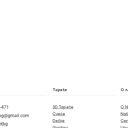
Tapete
O 
-471
3D Tapete
O 
Cveće
Naš
tbg@gmail.com
Dečije
Cen
etbg
Gradovi
Upu