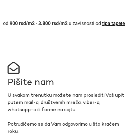
900
rsd
-
3.800
rsd
u zavisnosti od
tipa tapete
Pišite nam
U svakom trenutku možete nam proslediti Vaš upit
putem mail-a, društvenih mreža, viber-a,
whatsapp-a ili forme na sajtu.
Potrudićemo se da Vam odgovorimo u što kraćem
roku.