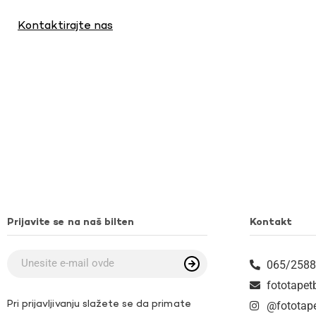
Kontaktirajte nas
Prijavite se na naš bilten
Kontakt
065/2588
fototape
Pri prijavljivanju slažete se da primate
@fototap