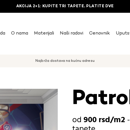
AKCIJA 2+1: KUPITE TRI TAPETE, PLATITE DVE
uda
O nama
Materijali
Naši radovi
Cenovnik
Uputs
Najbrža dostava na kućnu adresu
Patro
900
rsd
tapete