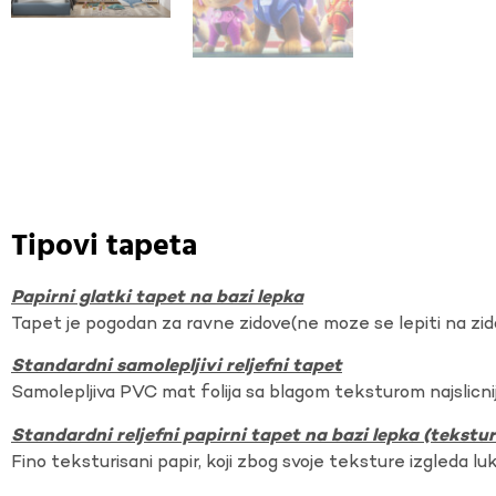
Tipovi tapeta
Papirni glatki tapet na bazi lepka
Tapet je pogodan za ravne zidove(ne moze se lepiti na zi
Standardni samolepljivi reljefni tapet
Samolepljiva PVC mat folija sa blagom teksturom najslicnij
Standardni reljefni papirni tapet na bazi lepka (tekst
Fino teksturisani papir, koji zbog svoje teksture izgleda lu