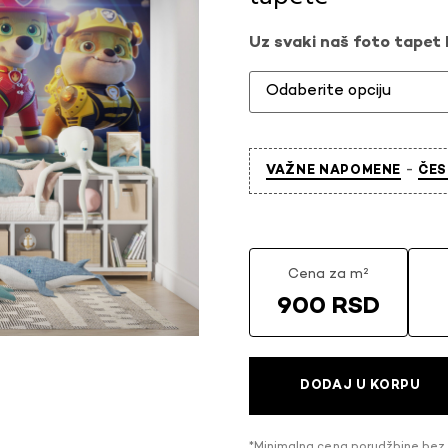
Uz svaki naš foto tapet l
-
VAŽNE NAPOMENE
ČES
Cena za m²
900 RSD
DODAJ U KORPU
*Minimalna cena porudžbine bez