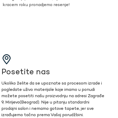
kracem roku pronadjemo resenje!
Posetite nas
Ukoliko želite da se upoznate sa procesom izrade i
pogledate uživo materijale koje imamo u ponudi
možete posetiti našu proizvodnju na adresi Zagrađe
9, Mirijevo(Beograd). Nije u pitanju standardni
prodajni salon i nemamo gotove tapete, jer sve
izrađujemo tačno prema Vašoj porudžbini.