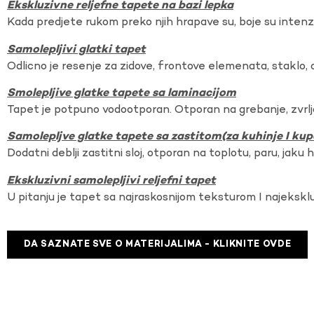
Ekskluzivne reljefne tapete na bazi lepka
Kada predjete rukom preko njih hrapave su, boje su intenzi
Samolepljivi glatki tapet
Odlicno je resenje za zidove, frontove elemenata, staklo, o
Smolepljive glatke tapete sa laminacijom
Tapet je potpuno vodootporan. Otporan na grebanje, zvrlj
Samolepljve glatke tapete sa zastitom(za kuhinje I kup
Dodatni deblji zastitni sloj, otporan na toplotu, paru, jaku 
Ekskluzivni samolepljivi reljefni tapet
U pitanju je tapet sa najraskosnijom teksturom I najekskl
DA SAZNATE SVE O MATERIJALIMA - KLIKNITE OVDE