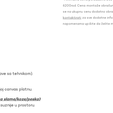
6200rsd. Cena montaže obračunat
se na ukupnu cenu dodatno obraču
kontaktirati
za sve dodatne infor
napomenama upišite da želite 
dove sa tehnikom).
oj canvas platnu.
ura slame/koze/peska)
ksuznije u prostoru.