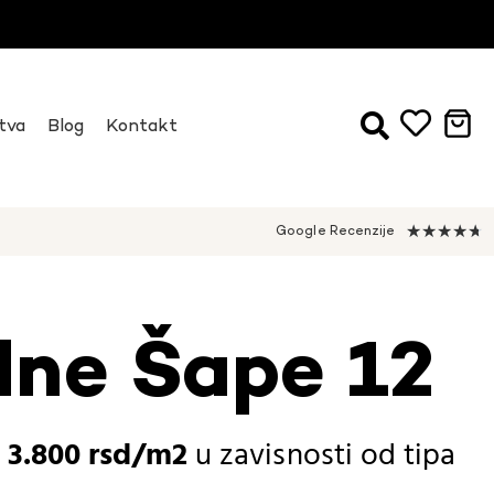
tva
Blog
Kontakt
★
★
★
★
★
Google Recenzije
lne Šape 12
-
3.800
rsd
u zavisnosti od
tipa