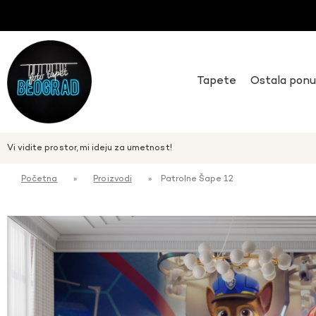
Tapete
Ostala pon
Vi vidite prostor, mi ideju za umetnost!
Početna
»
Proizvodi
»
Patrolne Šape 12