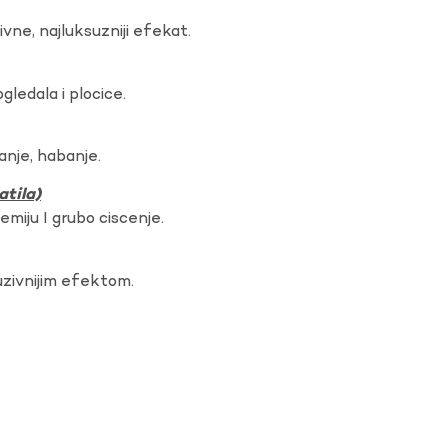
vne, najluksuzniji efekat.
gledala i plocice.
anje, habanje.
atila)
hemiju I grubo ciscenje.
uzivnijim efektom.