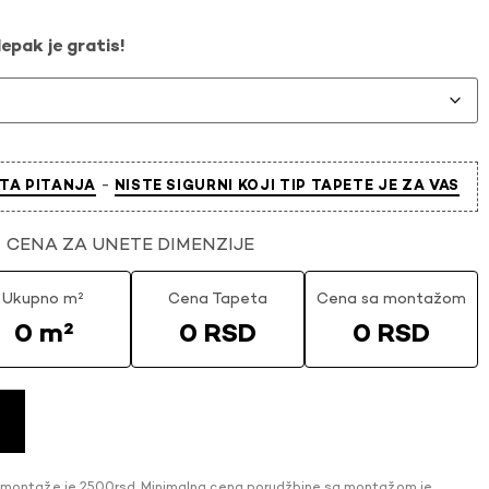
epak je gratis!
-
TA PITANJA
NISTE SIGURNI KOJI TIP TAPETE JE ZA VAS
CENA ZA UNETE DIMENZIJE
Ukupno m²
Cena Tapeta
Cena sa montažom
0 m²
0 RSD
0 RSD
 montaže je 2500rsd. Minimalna cena porudžbine sa montažom je