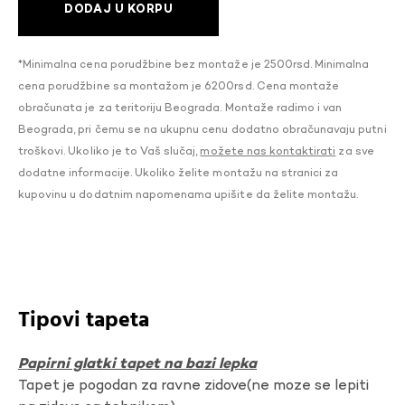
DODAJ U KORPU
*Minimalna cena porudžbine bez montaže je 2500rsd. Minimalna
cena porudžbine sa montažom je 6200rsd. Cena montaže
obračunata je za teritoriju Beograda. Montaže radimo i van
Beograda, pri čemu se na ukupnu cenu dodatno obračunavaju putni
troškovi. Ukoliko je to Vaš slučaj,
možete nas kontaktirati
za sve
dodatne informacije. Ukoliko želite montažu na stranici za
kupovinu u dodatnim napomenama upišite da želite montažu.
Tipovi tapeta
Papirni glatki tapet na bazi lepka
Tapet je pogodan za ravne zidove(ne moze se lepiti