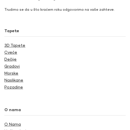
Trudimo se da u što kraćem roku odgovorimo na vaše zahteve.
Tapete
3D Tapete
Cveće
Dečije
Gradovi
Morske
Naslikane
Pozadine
O nama
O Nama