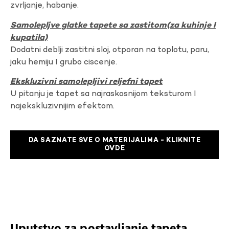
zvrljanje, habanje.
Samolepljve glatke tapete sa zastitom(za kuhinje I
kupatila)
Dodatni deblji zastitni sloj, otporan na toplotu, paru,
jaku hemiju I grubo ciscenje.
Ekskluzivni samolepljivi reljefni tapet
U pitanju je tapet sa najraskosnijom teksturom I
najekskluzivnijim efektom.
DA SAZNATE SVE O MATERIJALIMA - KLIKNITE
OVDE