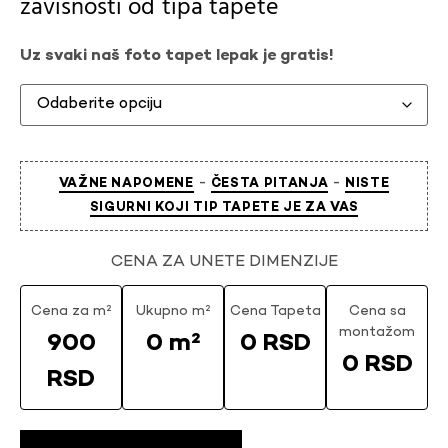
zavisnosti od
tipa tapete
Uz svaki naš foto tapet lepak je gratis!
-
-
VAŽNE NAPOMENE
ČESTA PITANJA
NISTE
SIGURNI KOJI TIP TAPETE JE ZA VAS
CENA ZA UNETE DIMENZIJE
Cena za m²
Ukupno m²
Cena Tapeta
Cena sa
montažom
900
0 m²
0 RSD
0 RSD
RSD