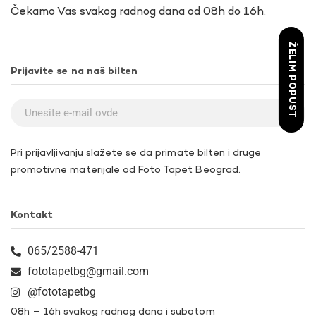
Čekamo Vas svakog radnog dana od 08h do 16h.
ŽELIM POPUST
Prijavite se na naš bilten
Pri prijavljivanju slažete se da primate bilten i druge
promotivne materijale od Foto Tapet Beograd.
Kontakt
065/2588-471
fototapetbg@gmail.com
@fototapetbg
08h – 16h svakog radnog dana i subotom