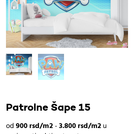
Patrolne Šape 15
900
rsd
-
3.800
rsd
u