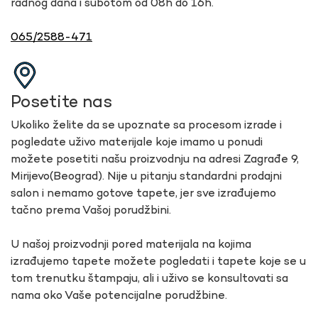
radnog dana i subotom od 08h do 16h.
065/2588-471
Posetite nas
Ukoliko želite da se upoznate sa procesom izrade i
pogledate uživo materijale koje imamo u ponudi
možete posetiti našu proizvodnju na adresi Zagrađe 9,
Mirijevo(Beograd). Nije u pitanju standardni prodajni
salon i nemamo gotove tapete, jer sve izrađujemo
tačno prema Vašoj porudžbini.
U našoj proizvodnji pored materijala na kojima
izrađujemo tapete možete pogledati i tapete koje se u
tom trenutku štampaju, ali i uživo se konsultovati sa
nama oko Vaše potencijalne porudžbine.