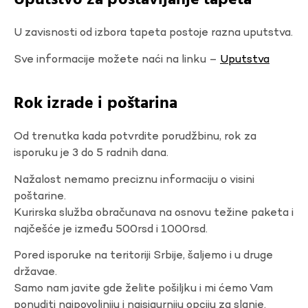
Uputstvo za postavljanje tapeta
U zavisnosti od izbora tapeta postoje razna uputstva.
Sve informacije možete naći na linku –
Uputstva
Rok izrade i poštarina
Od trenutka kada potvrdite porudžbinu, rok za
isporuku je 3 do 5 radnih dana.
Nažalost nemamo preciznu informaciju o visini
poštarine.
Kurirska služba obračunava na osnovu težine paketa i
najčešće je između 500rsd i 1000rsd.
Pored isporuke na teritoriji Srbije, šaljemo i u druge
državae.
Samo nam javite gde želite pošiljku i mi ćemo Vam
ponuditi najpovoljniju i najsigurniju opciju za slanje.