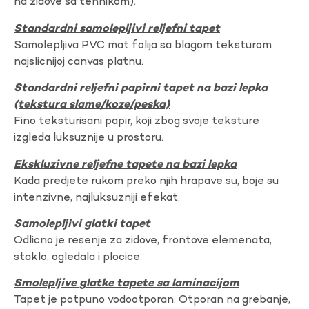
na zidove sa tehnikom).
Standardni samolepljivi reljefni tapet
Samolepljiva PVC mat folija sa blagom teksturom
najslicnijoj canvas platnu.
Standardni reljefni papirni tapet na bazi lepka
(tekstura slame/koze/peska)
Fino teksturisani papir, koji zbog svoje teksture
izgleda luksuznije u prostoru.
Ekskluzivne reljefne tapete na bazi lepka
Kada predjete rukom preko njih hrapave su, boje su
intenzivne, najluksuzniji efekat.
Samolepljivi glatki tapet
Odlicno je resenje za zidove, frontove elemenata,
staklo, ogledala i plocice.
Smolepljive glatke tapete sa laminacijom
Tapet je potpuno vodootporan. Otporan na grebanje,