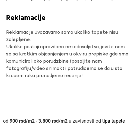
Reklamacije
Reklamacije uvazavamo samo ukoliko tapete nisu
zalepljene.
Ukoliko postoji opravdano nezadovoljstvo, javite nam
se sa kratkim objasnjenjem u okviru prepiske gde smo
komunicirali oko porudzbine (posaljite nam
fotografiju/video snimak) i potrudicemo se da u sto
kracem roku pronadjemo resenje!
900
rsd
-
3.800
rsd
u zavisnosti od
tipa tapete