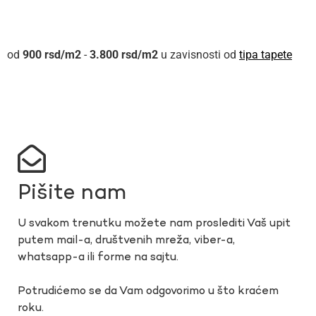
900
rsd
-
3.800
rsd
u zavisnosti od
tipa tapete
Pišite nam
U svakom trenutku možete nam proslediti Vaš upit
putem mail-a, društvenih mreža, viber-a,
whatsapp-a ili forme na sajtu.
Potrudićemo se da Vam odgovorimo u što kraćem
roku.