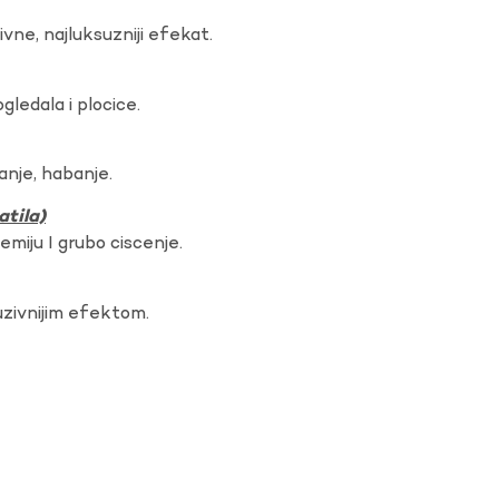
vne, najluksuzniji efekat.
gledala i plocice.
anje, habanje.
atila)
hemiju I grubo ciscenje.
uzivnijim efektom.