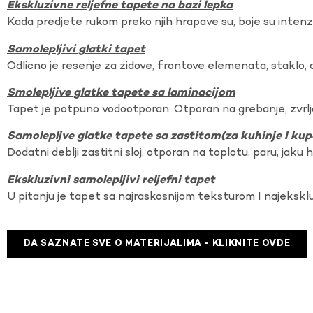
Ekskluzivne reljefne tapete na bazi lepka
Kada predjete rukom preko njih hrapave su, boje su intenzi
Samolepljivi glatki tapet
Odlicno je resenje za zidove, frontove elemenata, staklo, o
Smolepljive glatke tapete sa laminacijom
Tapet je potpuno vodootporan. Otporan na grebanje, zvrlj
Samolepljve glatke tapete sa zastitom(za kuhinje I kup
Dodatni deblji zastitni sloj, otporan na toplotu, paru, jaku 
Ekskluzivni samolepljivi reljefni tapet
U pitanju je tapet sa najraskosnijom teksturom I najekskl
DA SAZNATE SVE O MATERIJALIMA - KLIKNITE OVDE