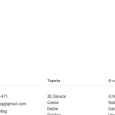
Tapete
O 
-471
3D Tapete
O 
Cveće
Naš
tbg@gmail.com
Dečije
Cen
etbg
Gradovi
Upu