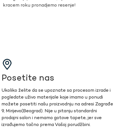
kracem roku pronadjemo resenje!
Posetite nas
Ukoliko želite da se upoznate sa procesom izrade i
pogledate uživo materijale koje imamo u ponudi
možete posetiti našu proizvodnju na adresi Zagrađe
9, Mirijevo(Beograd). Nije u pitanju standardni
prodajni salon i nemamo gotove tapete, jer sve
izrađujemo tačno prema Vašoj porudžbini.