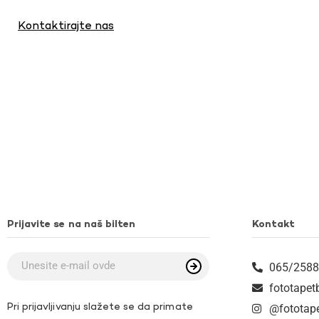
Kontaktirajte nas
Prijavite se na naš bilten
Kontakt
065/2588
fototape
Pri prijavljivanju slažete se da primate
@fototap