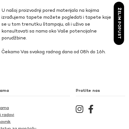
ŽELIM POPUST
U našoj proizvodnji pored materijala na kojima
izrađujemo tapete možete pogledati i tapete koje
se u tom trenutku štampaju, ali i uživo se
konsultovati sa nama oko Vaše potencijalne
porudžbine.
Čekamo Vas svakog radnog dana od 08h do 16h.
nama
Pratite nas
Nama
i radovi
ovnik
tstvo za montažu