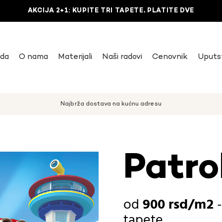
AKCIJA 2+1: KUPITE TRI TAPETE, PLATITE DVE
uda
O nama
Materijali
Naši radovi
Cenovnik
Uputs
Najbrža dostava na kućnu adresu
Patro
900
rsd
tapete