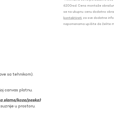
6200rsd. Cena montaže obračunat
se na ukupnu cenu dodatno obraču
kontaktirati
za sve dodatne infor
napomenama upišite da želite 
dove sa tehnikom).
oj canvas platnu.
ura slame/koze/peska)
ksuznije u prostoru.