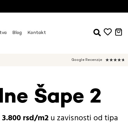
tva
Blog
Kontakt
★
★
★
★
★
Google Recenzije
lne Šape 2
-
3.800
rsd
u zavisnosti od
tipa