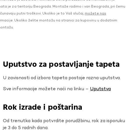
a je za teritoriju Beograda. Montaže radimo i van Beograda, pri čemu
navaju putni troškovi. Ukoliko je to Vaš slučaj,
možete nas
macije. Ukoliko želite montažu na stranici za kupovinu u dodatnim
montažu.
Uputstvo za postavljanje tapeta
U zavisnosti od izbora tapeta postoje razna uputstva.
Sve informacije možete naći na linku –
Uputstva
Rok izrade i poštarina
Od trenutka kada potvrdite porudžbinu, rok za isporuku
je 3 do 5 radnih dana.