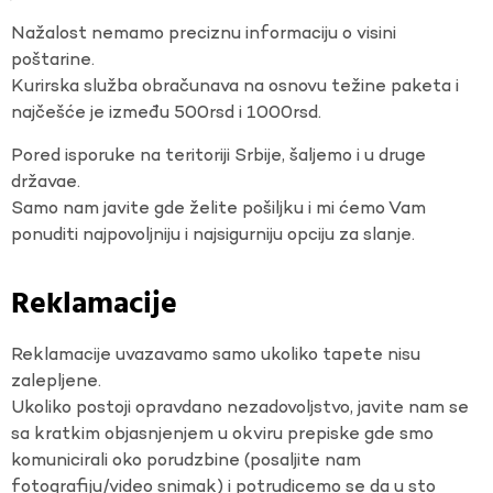
Nažalost nemamo preciznu informaciju o visini
poštarine.
Kurirska služba obračunava na osnovu težine paketa i
najčešće je između 500rsd i 1000rsd.
Pored isporuke na teritoriji Srbije, šaljemo i u druge
državae.
Samo nam javite gde želite pošiljku i mi ćemo Vam
ponuditi najpovoljniju i najsigurniju opciju za slanje.
Reklamacije
Reklamacije uvazavamo samo ukoliko tapete nisu
zalepljene.
Ukoliko postoji opravdano nezadovoljstvo, javite nam se
sa kratkim objasnjenjem u okviru prepiske gde smo
komunicirali oko porudzbine (posaljite nam
fotografiju/video snimak) i potrudicemo se da u sto