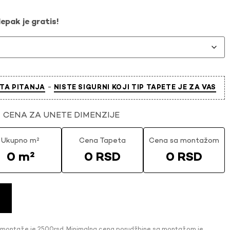
epak je gratis!
-
TA PITANJA
NISTE SIGURNI KOJI TIP TAPETE JE ZA VAS
CENA ZA UNETE DIMENZIJE
Ukupno m²
Cena Tapeta
Cena sa montažom
0 m²
0 RSD
0 RSD
 montaže je 2500rsd. Minimalna cena porudžbine sa montažom je