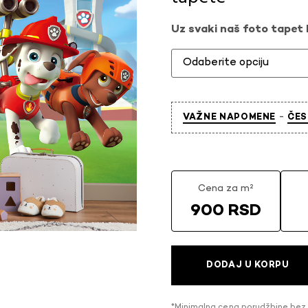
Uz svaki naš foto tapet l
-
VAŽNE NAPOMENE
ČES
Cena za m²
900 RSD
DODAJ U KORPU
*Minimalna cena porudžbine bez