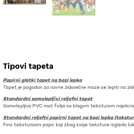
Tipovi tapeta
Papirni glatki tapet na bazi lepka
Tapet je pogodan za ravne zidove(ne moze se lepiti na zi
Standardni samolepljivi reljefni tapet
Samolepljiva PVC mat folija sa blagom teksturom najslicnij
Standardni reljefni papirni tapet na bazi lepka (tekst
Fino teksturisani papir, koji zbog svoje teksture izgleda lu