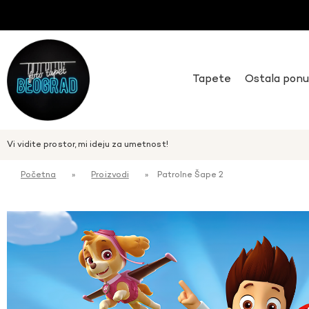
Tapete
Ostala pon
Vi vidite prostor, mi ideju za umetnost!
Početna
»
Proizvodi
»
Patrolne Šape 2