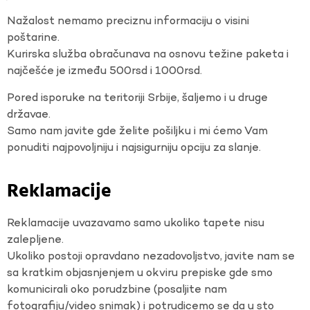
Nažalost nemamo preciznu informaciju o visini
poštarine.
Kurirska služba obračunava na osnovu težine paketa i
najčešće je između 500rsd i 1000rsd.
Pored isporuke na teritoriji Srbije, šaljemo i u druge
državae.
Samo nam javite gde želite pošiljku i mi ćemo Vam
ponuditi najpovoljniju i najsigurniju opciju za slanje.
Reklamacije
Reklamacije uvazavamo samo ukoliko tapete nisu
zalepljene.
Ukoliko postoji opravdano nezadovoljstvo, javite nam se
sa kratkim objasnjenjem u okviru prepiske gde smo
komunicirali oko porudzbine (posaljite nam
fotografiju/video snimak) i potrudicemo se da u sto