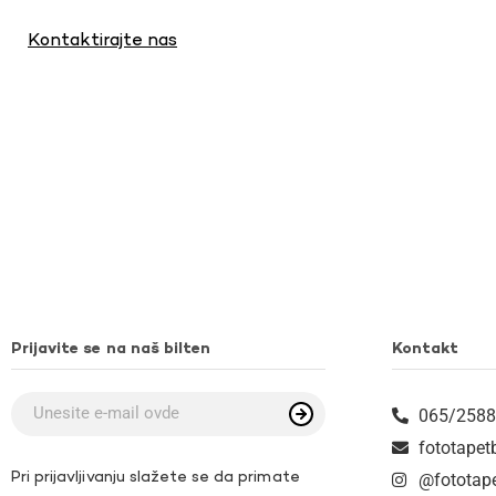
Kontaktirajte nas
Prijavite se na naš bilten
Kontakt
065/2588
fototape
Pri prijavljivanju slažete se da primate
@fototap