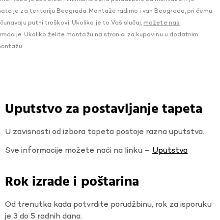
a je za teritoriju Beograda. Montaže radimo i van Beograda, pri čemu
navaju putni troškovi. Ukoliko je to Vaš slučaj,
možete nas
macije. Ukoliko želite montažu na stranici za kupovinu u dodatnim
montažu.
Uputstvo za postavljanje tapeta
U zavisnosti od izbora tapeta postoje razna uputstva.
Sve informacije možete naći na linku –
Uputstva
Rok izrade i poštarina
Od trenutka kada potvrdite porudžbinu, rok za isporuku
je 3 do 5 radnih dana.