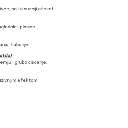
vne, najluksuzniji efekat.
gledala i plocice.
anje, habanje.
atila)
hemiju I grubo ciscenje.
uzivnijim efektom.