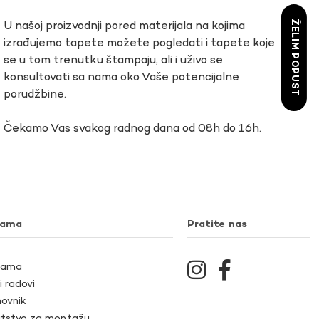
ŽELIM POPUST
U našoj proizvodnji pored materijala na kojima
izrađujemo tapete možete pogledati i tapete koje
se u tom trenutku štampaju, ali i uživo se
konsultovati sa nama oko Vaše potencijalne
porudžbine.
Čekamo Vas svakog radnog dana od 08h do 16h.
nama
Pratite nas
Nama
i radovi
ovnik
tstvo za montažu