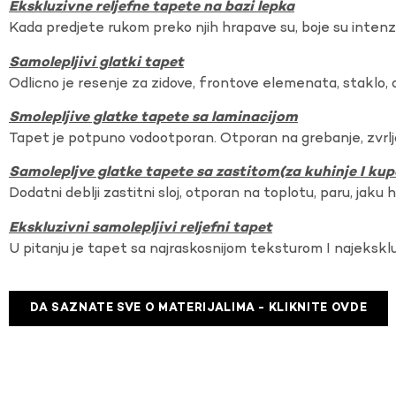
Ekskluzivne reljefne tapete na bazi lepka
Kada predjete rukom preko njih hrapave su, boje su intenzi
Samolepljivi glatki tapet
Odlicno je resenje za zidove, frontove elemenata, staklo, o
Smolepljive glatke tapete sa laminacijom
Tapet je potpuno vodootporan. Otporan na grebanje, zvrlj
Samolepljve glatke tapete sa zastitom(za kuhinje I kup
Dodatni deblji zastitni sloj, otporan na toplotu, paru, jaku 
Ekskluzivni samolepljivi reljefni tapet
U pitanju je tapet sa najraskosnijom teksturom I najekskl
DA SAZNATE SVE O MATERIJALIMA - KLIKNITE OVDE