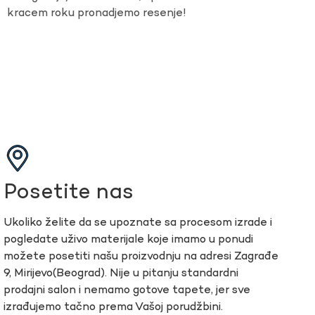
kracem roku pronadjemo resenje!
Posetite nas
Ukoliko želite da se upoznate sa procesom izrade i
pogledate uživo materijale koje imamo u ponudi
možete posetiti našu proizvodnju na adresi Zagrađe
9, Mirijevo(Beograd). Nije u pitanju standardni
prodajni salon i nemamo gotove tapete, jer sve
izrađujemo tačno prema Vašoj porudžbini.