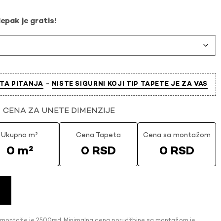
epak je gratis!
-
TA PITANJA
NISTE SIGURNI KOJI TIP TAPETE JE ZA VAS
CENA ZA UNETE DIMENZIJE
Ukupno m²
Cena Tapeta
Cena sa montažom
0 m²
0 RSD
0 RSD
 montaže je 2500rsd. Minimalna cena porudžbine sa montažom je