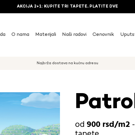
AKCIJA 2+1: KUPITE TRI TAPETE, PLATITE DVE
uda
O nama
Materijali
Naši radovi
Cenovnik
Uputs
Najbrža dostava na kućnu adresu
Patro
900
rsd
tapete