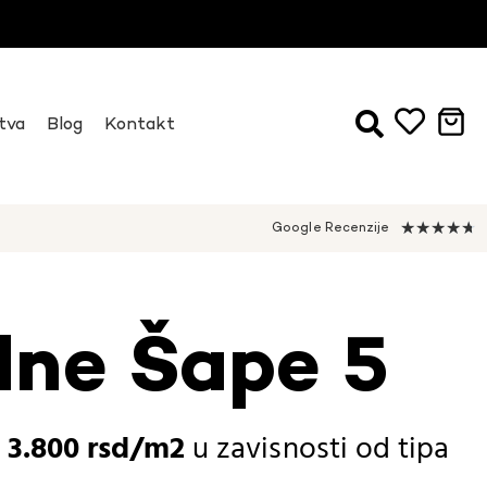
tva
Blog
Kontakt
★
★
★
★
★
Google Recenzije
lne Šape 5
-
3.800
rsd
u zavisnosti od
tipa