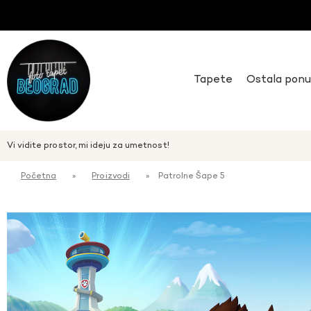
Tapete
Ostala pon
Vi vidite prostor, mi ideju za umetnost!
Početna
»
Proizvodi
»
Patrolne Šape 5