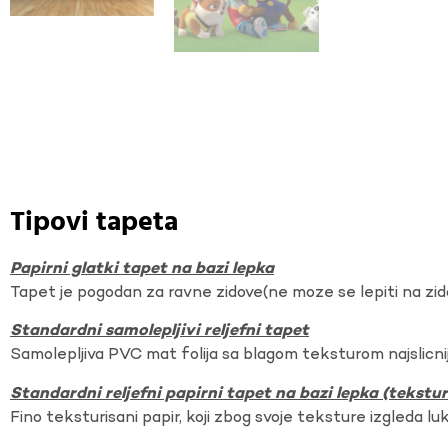
Tipovi tapeta
Papirni glatki tapet na bazi lepka
Tapet je pogodan za ravne zidove(ne moze se lepiti na zi
Standardni samolepljivi reljefni tapet
Samolepljiva PVC mat folija sa blagom teksturom najslicnij
Standardni reljefni papirni tapet na bazi lepka (tekst
Fino teksturisani papir, koji zbog svoje teksture izgleda lu