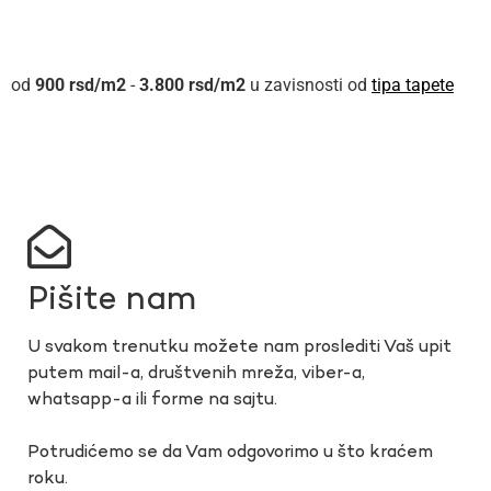
900
rsd
-
3.800
rsd
u zavisnosti od
tipa tapete
Pišite nam
U svakom trenutku možete nam proslediti Vaš upit
putem mail-a, društvenih mreža, viber-a,
whatsapp-a ili forme na sajtu.
Potrudićemo se da Vam odgovorimo u što kraćem
roku.