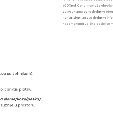
6200rsd. Cena montaže obračunat
se na ukupnu cenu dodatno obraču
kontaktirati
za sve dodatne infor
napomenama upišite da želite 
dove sa tehnikom).
oj canvas platnu.
ura slame/koze/peska)
ksuznije u prostoru.