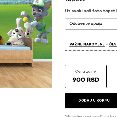
Uz svaki naš foto tapet l
-
VAŽNE NAPOMENE
ČES
Cena za m²
900 RSD
DODAJ U KORPU
*Minimalna cena porudžbine bez