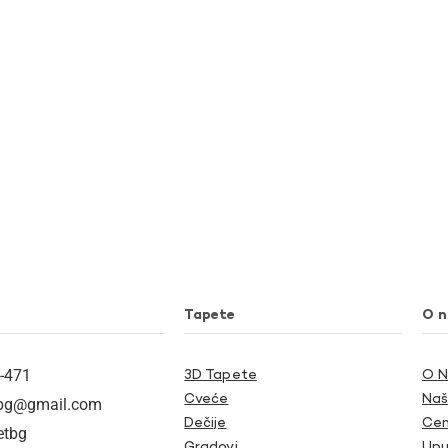
Tapete
O 
-471
3D Tapete
O 
Cveće
Naš
tbg@gmail.com
Dečije
Cen
etbg
Gradovi
Upu