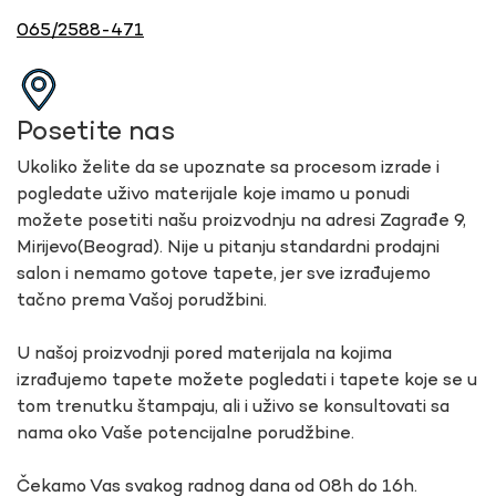
065/2588-471
Posetite nas
Ukoliko želite da se upoznate sa procesom izrade i
pogledate uživo materijale koje imamo u ponudi
možete posetiti našu proizvodnju na adresi Zagrađe 9,
Mirijevo(Beograd). Nije u pitanju standardni prodajni
salon i nemamo gotove tapete, jer sve izrađujemo
tačno prema Vašoj porudžbini.
U našoj proizvodnji pored materijala na kojima
izrađujemo tapete možete pogledati i tapete koje se u
tom trenutku štampaju, ali i uživo se konsultovati sa
nama oko Vaše potencijalne porudžbine.
Čekamo Vas svakog radnog dana od 08h do 16h.