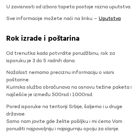
U zavisnosti od izbora tapeta postoje razna uputstva.
Sve informacije možete naći na linku –
Uputstva
Rok izrade i poštarina
Od trenutka kada potvrdite porudžbinu, rok za
isporuku je 3 do 5 radnih dana.
Nažalost nemamo preciznu informaciju o visini
poštarine.
Kurirska služba obračunava na osnovu težine paketa i
najčešće je između 500rsd i 1000rsd.
Pored isporuke na teritoriji Srbije, šaljemo i u druge
državae.
Samo nam javite gde želite pošiljku i mi ćemo Vam
ponuditi najpovoljniju i najsigurniju opciju za slanje.