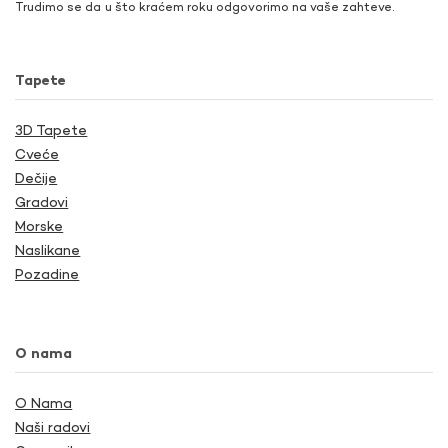
Trudimo se da u što kraćem roku odgovorimo na vaše zahteve.
Tapete
3D Tapete
Cveće
Dečije
Gradovi
Morske
Naslikane
Pozadine
O nama
O Nama
Naši radovi