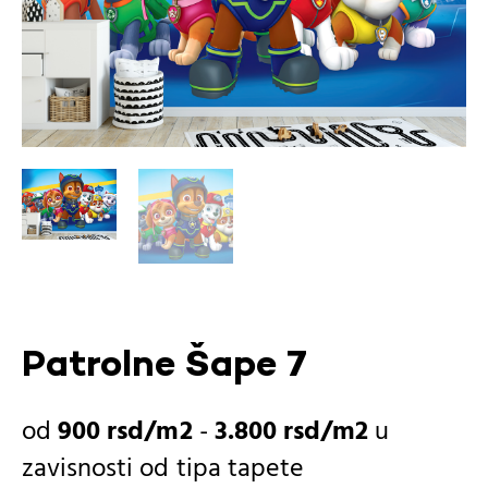
Patrolne Šape 7
900
rsd
-
3.800
rsd
u
zavisnosti od
tipa tapete