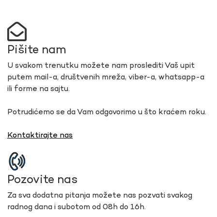
Pišite nam
U svakom trenutku možete nam proslediti Vaš upit
putem mail-a, društvenih mreža, viber-a, whatsapp-a
ili forme na sajtu.
Potrudićemo se da Vam odgovorimo u što kraćem roku.
Kontaktirajte nas
Pozovite nas
Za sva dodatna pitanja možete nas pozvati svakog
radnog dana i subotom od 08h do 16h.