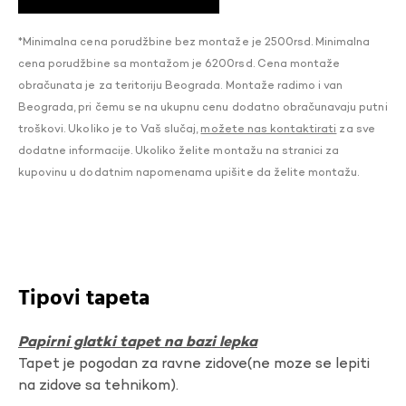
*Minimalna cena porudžbine bez montaže je 2500rsd. Minimalna
cena porudžbine sa montažom je 6200rsd. Cena montaže
obračunata je za teritoriju Beograda. Montaže radimo i van
Beograda, pri čemu se na ukupnu cenu dodatno obračunavaju putni
troškovi. Ukoliko je to Vaš slučaj,
možete nas kontaktirati
za sve
dodatne informacije. Ukoliko želite montažu na stranici za
kupovinu u dodatnim napomenama upišite da želite montažu.
Tipovi tapeta
Papirni glatki tapet na bazi lepka
Tapet je pogodan za ravne zidove(ne moze se lepiti
na zidove sa tehnikom).