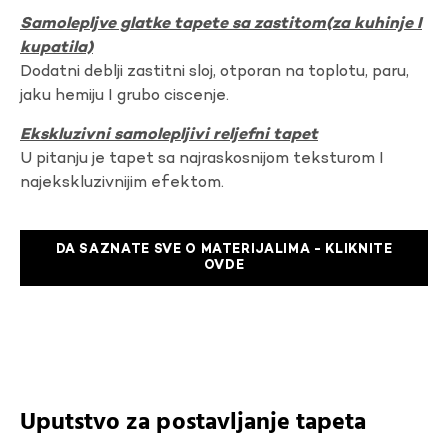
Samolepljve glatke tapete sa zastitom(za kuhinje I
kupatila)
Dodatni deblji zastitni sloj, otporan na toplotu, paru,
jaku hemiju I grubo ciscenje.
Ekskluzivni samolepljivi reljefni tapet
U pitanju je tapet sa najraskosnijom teksturom I
najekskluzivnijim efektom.
DA SAZNATE SVE O MATERIJALIMA - KLIKNITE
OVDE
Uputstvo za postavljanje tapeta