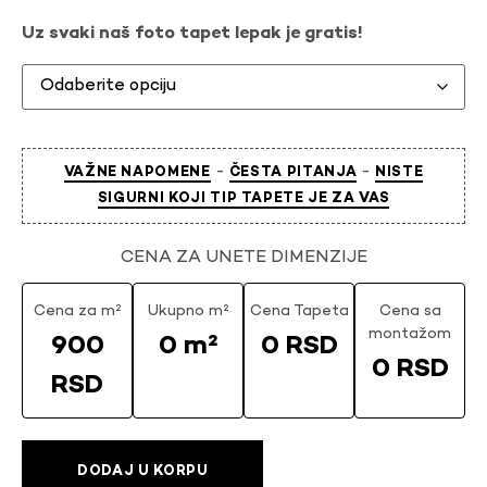
Uz svaki naš foto tapet lepak je gratis!
-
-
VAŽNE NAPOMENE
ČESTA PITANJA
NISTE
SIGURNI KOJI TIP TAPETE JE ZA VAS
CENA ZA UNETE DIMENZIJE
Cena za m²
Ukupno m²
Cena Tapeta
Cena sa
montažom
900
0 m²
0 RSD
0 RSD
RSD
DODAJ U KORPU