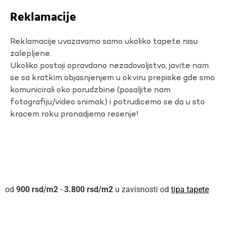
Reklamacije
Reklamacije uvazavamo samo ukoliko tapete nisu
zalepljene.
Ukoliko postoji opravdano nezadovoljstvo, javite nam
se sa kratkim objasnjenjem u okviru prepiske gde smo
komunicirali oko porudzbine (posaljite nam
fotografiju/video snimak) i potrudicemo se da u sto
kracem roku pronadjemo resenje!
900
rsd
-
3.800
rsd
u zavisnosti od
tipa tapete