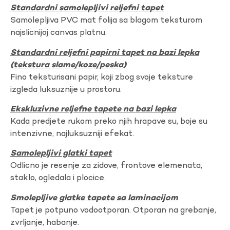
Standardni samolepljivi reljefni tapet
Samolepljiva PVC mat folija sa blagom teksturom
najslicnijoj canvas platnu.
Standardni reljefni papirni tapet na bazi lepka
(tekstura slame/koze/peska)
Fino teksturisani papir, koji zbog svoje teksture
izgleda luksuznije u prostoru.
Ekskluzivne reljefne tapete na bazi lepka
Kada predjete rukom preko njih hrapave su, boje su
intenzivne, najluksuzniji efekat.
Samolepljivi glatki tapet
Odlicno je resenje za zidove, frontove elemenata,
staklo, ogledala i plocice.
Smolepljive glatke tapete sa laminacijom
Tapet je potpuno vodootporan. Otporan na grebanje,
zvrljanje, habanje.