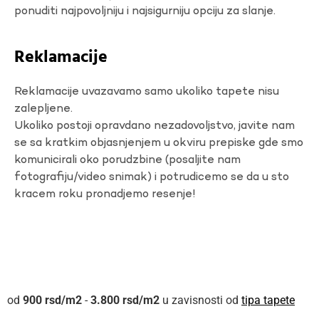
ponuditi najpovoljniju i najsigurniju opciju za slanje.
Reklamacije
Reklamacije uvazavamo samo ukoliko tapete nisu
zalepljene.
Ukoliko postoji opravdano nezadovoljstvo, javite nam
se sa kratkim objasnjenjem u okviru prepiske gde smo
komunicirali oko porudzbine (posaljite nam
fotografiju/video snimak) i potrudicemo se da u sto
kracem roku pronadjemo resenje!
900
rsd
-
3.800
rsd
u zavisnosti od
tipa tapete