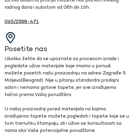
Za sva dodatna pitanja možete nas pozvati svakog
radnog dana i subotom od 08h do 16h.
065/2588-471
Posetite nas
Ukoliko želite da se upoznate sa procesom izrade i
pogledate uživo materijale koje imamo u ponudi
možete posetiti našu proizvodnju na adresi Zagrađe 9,
Mirijevo(Beograd). Nije u pitanju standardni prodajni
salon i nemamo gotove tapete, jer sve izrađujemo
tačno prema Vašoj porudžbini.
U našoj proizvodnji pored materijala na kojima
izrađujemo tapete možete pogledati i tapete koje se u
tom trenutku štampaju, ali i uživo se konsultovati sa
nama oko Vaše potencijalne porudžbine.