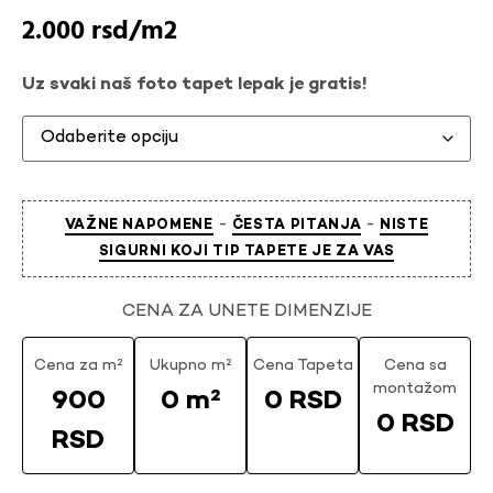
2.000
rsd
Uz svaki naš foto tapet lepak je gratis!
-
-
VAŽNE NAPOMENE
ČESTA PITANJA
NISTE
SIGURNI KOJI TIP TAPETE JE ZA VAS
CENA ZA UNETE DIMENZIJE
Cena za m²
Ukupno m²
Cena Tapeta
Cena sa
montažom
900
0 m²
0 RSD
0 RSD
RSD