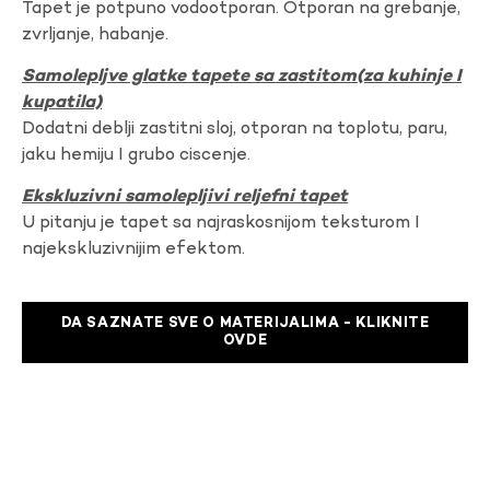
Tapet je potpuno vodootporan. Otporan na grebanje,
zvrljanje, habanje.
Samolepljve glatke tapete sa zastitom(za kuhinje I
kupatila)
Dodatni deblji zastitni sloj, otporan na toplotu, paru,
jaku hemiju I grubo ciscenje.
Ekskluzivni samolepljivi reljefni tapet
U pitanju je tapet sa najraskosnijom teksturom I
najekskluzivnijim efektom.
DA SAZNATE SVE O MATERIJALIMA - KLIKNITE
OVDE