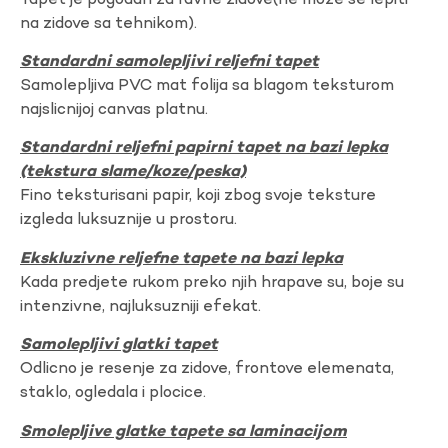
Tapet je pogodan za ravne zidove(ne moze se lepiti
na zidove sa tehnikom).
Standardni samolepljivi reljefni tapet
Samolepljiva PVC mat folija sa blagom teksturom
najslicnijoj canvas platnu.
Standardni reljefni papirni tapet na bazi lepka
(tekstura slame/koze/peska)
Fino teksturisani papir, koji zbog svoje teksture
izgleda luksuznije u prostoru.
Ekskluzivne reljefne tapete na bazi lepka
Kada predjete rukom preko njih hrapave su, boje su
intenzivne, najluksuzniji efekat.
Samolepljivi glatki tapet
Odlicno je resenje za zidove, frontove elemenata,
staklo, ogledala i plocice.
Smolepljive glatke tapete sa laminacijom