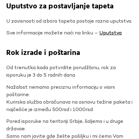
Uputstvo za postavljanje tapeta
U zavisnosti od izbora tapeta postoje razna uputstva.
Sve informacije možete naći na linku –
Uputstva
Rok izrade i poštarina
Od trenutka kada potvrdite porudžbinu, rok za
isporuku je 3 do 5 radnih dana.
Nažalost nemamo preciznu informaciju o visini
poštarine.
Kurirska služba obračunava na osnovu težine paketa i
najčešće je između 500rsd i 1000rsd.
Pored isporuke na teritoriji Srbije, šaljemo i u druge
državae.
Samo nam javite gde želite pošiljku i mi ćemo Vam