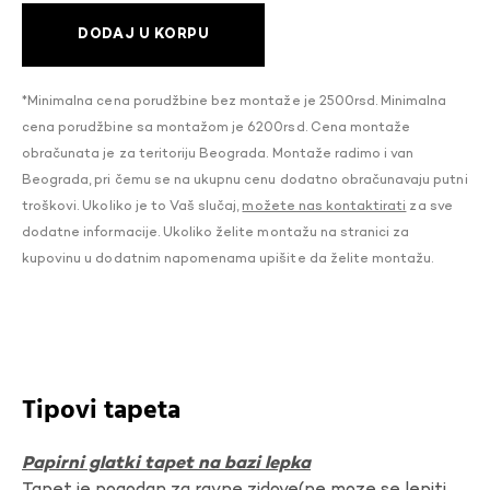
DODAJ U KORPU
*Minimalna cena porudžbine bez montaže je 2500rsd. Minimalna
cena porudžbine sa montažom je 6200rsd. Cena montaže
obračunata je za teritoriju Beograda. Montaže radimo i van
Beograda, pri čemu se na ukupnu cenu dodatno obračunavaju putni
troškovi. Ukoliko je to Vaš slučaj,
možete nas kontaktirati
za sve
dodatne informacije. Ukoliko želite montažu na stranici za
kupovinu u dodatnim napomenama upišite da želite montažu.
Tipovi tapeta
Papirni glatki tapet na bazi lepka