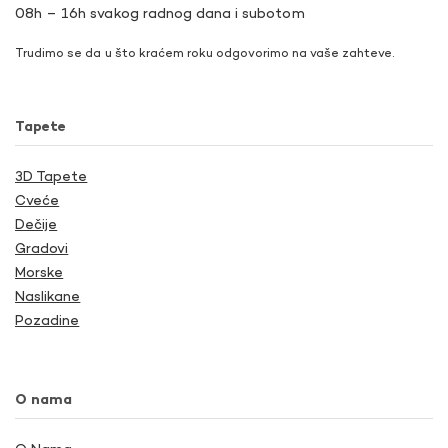
08h – 16h svakog radnog dana i subotom
Trudimo se da u što kraćem roku odgovorimo na vaše zahteve.
Tapete
3D Tapete
Cveće
Dečije
Gradovi
Morske
Naslikane
Pozadine
O nama