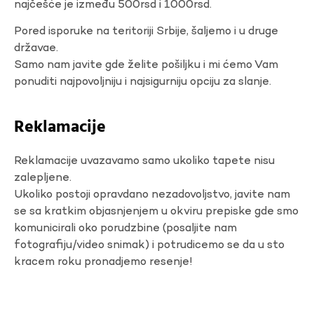
najčešće je između 500rsd i 1000rsd.
Pored isporuke na teritoriji Srbije, šaljemo i u druge
državae.
Samo nam javite gde želite pošiljku i mi ćemo Vam
ponuditi najpovoljniju i najsigurniju opciju za slanje.
Reklamacije
Reklamacije uvazavamo samo ukoliko tapete nisu
zalepljene.
Ukoliko postoji opravdano nezadovoljstvo, javite nam
se sa kratkim objasnjenjem u okviru prepiske gde smo
komunicirali oko porudzbine (posaljite nam
fotografiju/video snimak) i potrudicemo se da u sto
kracem roku pronadjemo resenje!