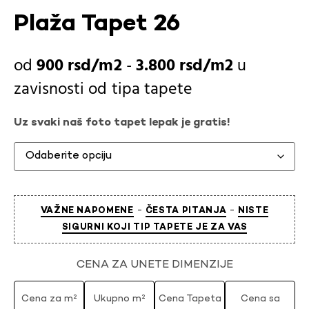
Plaža Tapet 26
900
rsd
-
3.800
rsd
u
zavisnosti od
tipa tapete
Uz svaki naš foto tapet lepak je gratis!
-
-
VAŽNE NAPOMENE
ČESTA PITANJA
NISTE
SIGURNI KOJI TIP TAPETE JE ZA VAS
CENA ZA UNETE DIMENZIJE
Cena za m²
Ukupno m²
Cena Tapeta
Cena sa