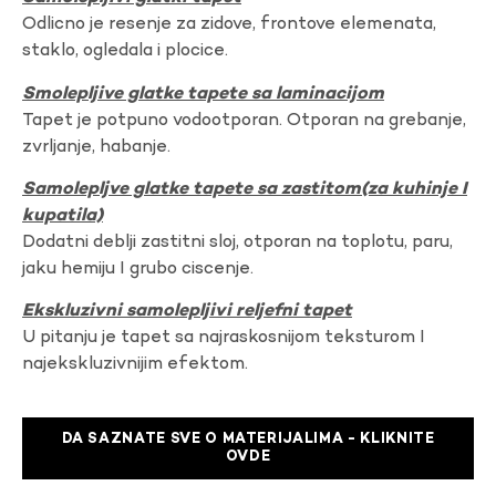
Odlicno je resenje za zidove, frontove elemenata,
staklo, ogledala i plocice.
Smolepljive glatke tapete sa laminacijom
Tapet je potpuno vodootporan. Otporan na grebanje,
zvrljanje, habanje.
Samolepljve glatke tapete sa zastitom(za kuhinje I
kupatila)
Dodatni deblji zastitni sloj, otporan na toplotu, paru,
jaku hemiju I grubo ciscenje.
Ekskluzivni samolepljivi reljefni tapet
U pitanju je tapet sa najraskosnijom teksturom I
najekskluzivnijim efektom.
DA SAZNATE SVE O MATERIJALIMA - KLIKNITE
OVDE