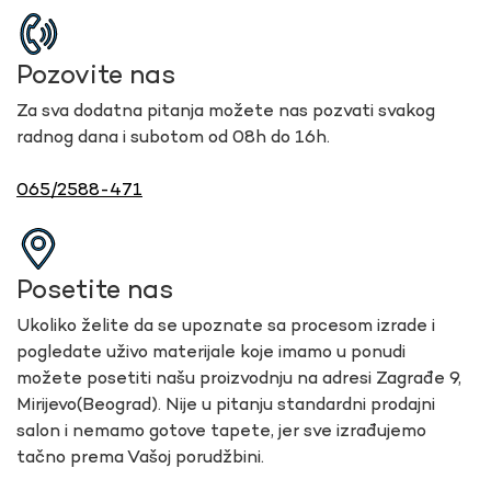
Pozovite nas
Za sva dodatna pitanja možete nas pozvati svakog
radnog dana i subotom od 08h do 16h.
065/2588-471
Posetite nas
Ukoliko želite da se upoznate sa procesom izrade i
pogledate uživo materijale koje imamo u ponudi
možete posetiti našu proizvodnju na adresi Zagrađe 9,
Mirijevo(Beograd). Nije u pitanju standardni prodajni
salon i nemamo gotove tapete, jer sve izrađujemo
tačno prema Vašoj porudžbini.