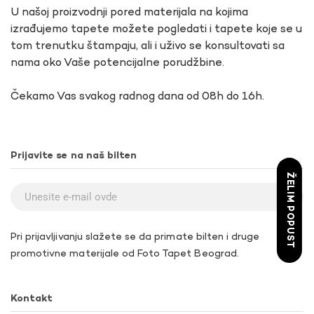
U našoj proizvodnji pored materijala na kojima
izrađujemo tapete možete pogledati i tapete koje se u
tom trenutku štampaju, ali i uživo se konsultovati sa
nama oko Vaše potencijalne porudžbine.
Čekamo Vas svakog radnog dana od 08h do 16h.
Prijavite se na naš bilten
ŽELIM POPUST
Pri prijavljivanju slažete se da primate bilten i druge
promotivne materijale od Foto Tapet Beograd.
Kontakt