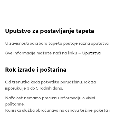
Uputstvo za postavljanje tapeta
U zavisnosti od izbora tapeta postoje razna uputstva.
Sve informacije možete naći na linku –
Uputstva
Rok izrade i poštarina
Od trenutka kada potvrdite porudžbinu, rok za
isporuku je 3 do 5 radnih dana.
Nažalost nemamo preciznu informaciju o visini
poštarine.
Kurirska služba obračunava na osnovu težine paketa i