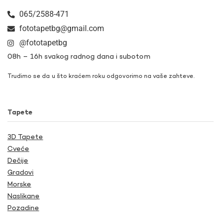
065/2588-471
fototapetbg@gmail.com
@fototapetbg
08h – 16h svakog radnog dana i subotom
Trudimo se da u što kraćem roku odgovorimo na vaše zahteve.
Tapete
3D Tapete
Cveće
Dečije
Gradovi
Morske
Naslikane
Pozadine