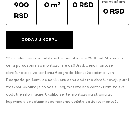
montažom
900
0 m²
0 RSD
0 RSD
RSD
DODAJ U KORPU
*Minimalna cena porudžbine bez montaže je 2500rsd. Minimalna
cena porudžbine sa montažom je 6200rsd. Cena montaže
obračunata je za teritoriju Beograda. Montaže radimo i van
Beograda, pri čemu se na ukupnu cenu dodatno obračunavaju putni
troškovi. Ukoliko je to Vaš slučaj,
možete nas kontaktirati
za sve
dodatne informacije. Ukoliko želite montažu na stranici za
kupovinu u dodatnim napomenama upišite da želite montažu.