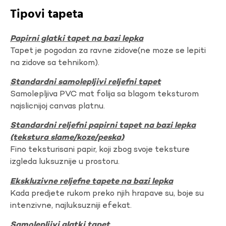
Tipovi tapeta
Papirni glatki tapet na bazi lepka
Tapet je pogodan za ravne zidove(ne moze se lepiti
na zidove sa tehnikom).
Standardni samolepljivi reljefni tapet
Samolepljiva PVC mat folija sa blagom teksturom
najslicnijoj canvas platnu.
Standardni reljefni papirni tapet na bazi lepka
(tekstura slame/koze/peska)
Fino teksturisani papir, koji zbog svoje teksture
izgleda luksuznije u prostoru.
Ekskluzivne reljefne tapete na bazi lepka
Kada predjete rukom preko njih hrapave su, boje su
intenzivne, najluksuzniji efekat.
Samolepljivi glatki tapet