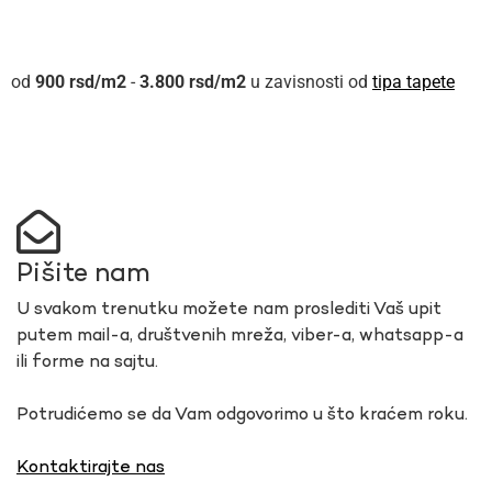
900
rsd
-
3.800
rsd
u zavisnosti od
tipa tapete
Pišite nam
U svakom trenutku možete nam proslediti Vaš upit
putem mail-a, društvenih mreža, viber-a, whatsapp-a
ili forme na sajtu.
Potrudićemo se da Vam odgovorimo u što kraćem roku.
Kontaktirajte nas