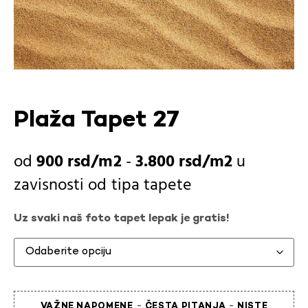
Plaža Tapet 27
900
rsd
-
3.800
rsd
u
zavisnosti od
tipa tapete
Uz svaki naš foto tapet lepak je gratis!
-
-
VAŽNE NAPOMENE
ČESTA PITANJA
NISTE