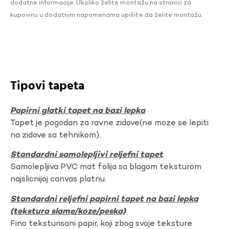
dodatne informacije. Ukoliko želite montažu na stranici za
kupovinu u dodatnim napomenama upišite da želite montažu.
Tipovi tapeta
Papirni glatki tapet na bazi lepka
Tapet je pogodan za ravne zidove(ne moze se lepiti
na zidove sa tehnikom).
Standardni samolepljivi reljefni tapet
Samolepljiva PVC mat folija sa blagom teksturom
najslicnijoj canvas platnu.
Standardni reljefni papirni tapet na bazi lepka
(tekstura slame/koze/peska)
Fino teksturisani papir, koji zbog svoje teksture