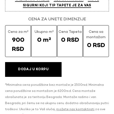
SIGURNI KOJI TIP TAPETE JE ZA VAS
CENA ZA UNETE DIMENZIJE
Cena za m²
Ukupno m²
Cena Tapeta
Cena sa
montažom
900
0 m²
0 RSD
0 RSD
RSD
DODAJ U KORPU
*Minimalna cena porudžbine bez montaže je 2500rsd. Minimalna
cena porudžbine sa montažom je 6200rsd. Cena montaže
obračunata je za teritoriju Beograda. Montaže radimo i van
Beograda, pri čemu se na ukupnu cenu dodatno obračunavaju putni
troškovi. Ukoliko je to Vaš slučaj,
možete nas kontaktirati
za sve