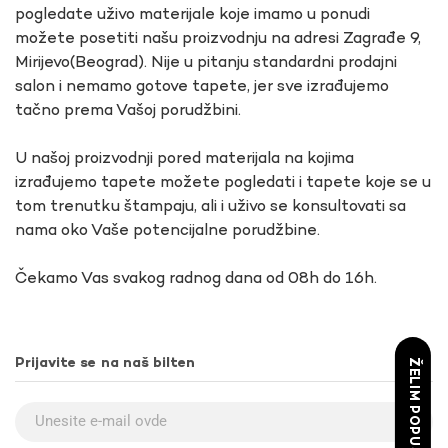
pogledate uživo materijale koje imamo u ponudi
možete posetiti našu proizvodnju na adresi Zagrađe 9,
Mirijevo(Beograd). Nije u pitanju standardni prodajni
salon i nemamo gotove tapete, jer sve izrađujemo
tačno prema Vašoj porudžbini.
U našoj proizvodnji pored materijala na kojima
izrađujemo tapete možete pogledati i tapete koje se u
tom trenutku štampaju, ali i uživo se konsultovati sa
nama oko Vaše potencijalne porudžbine.
Čekamo Vas svakog radnog dana od 08h do 16h.
Prijavite se na naš bilten
ŽELIM POPUST