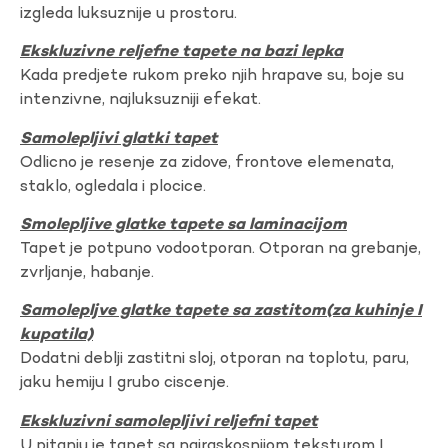
izgleda luksuznije u prostoru.
Ekskluzivne reljefne tapete na bazi lepka
Kada predjete rukom preko njih hrapave su, boje su
intenzivne, najluksuzniji efekat.
Samolepljivi glatki tapet
Odlicno je resenje za zidove, frontove elemenata,
staklo, ogledala i plocice.
Smolepljive glatke tapete sa laminacijom
Tapet je potpuno vodootporan. Otporan na grebanje,
zvrljanje, habanje.
Samolepljve glatke tapete sa zastitom(za kuhinje I
kupatila)
Dodatni deblji zastitni sloj, otporan na toplotu, paru,
jaku hemiju I grubo ciscenje.
Ekskluzivni samolepljivi reljefni tapet
U pitanju je tapet sa najraskosnijom teksturom I