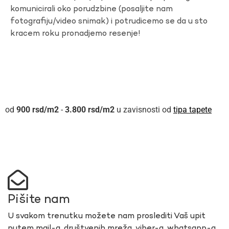
komunicirali oko porudzbine (posaljite nam
fotografiju/video snimak) i potrudicemo se da u sto
kracem roku pronadjemo resenje!
900
rsd
-
3.800
rsd
u zavisnosti od
tipa tapete
Pišite nam
U svakom trenutku možete nam proslediti Vaš upit
putem mail-a, društvenih mreža, viber-a, whatsapp-a