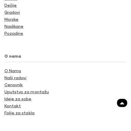
Dečije
Gradovi
Morske
Naslikane
Pozadine
O nama
O Nama
Naši radovi
Cenovnik
Uputstvo za montažu
Ideje za sobe
Kontakt
Folije za stakla