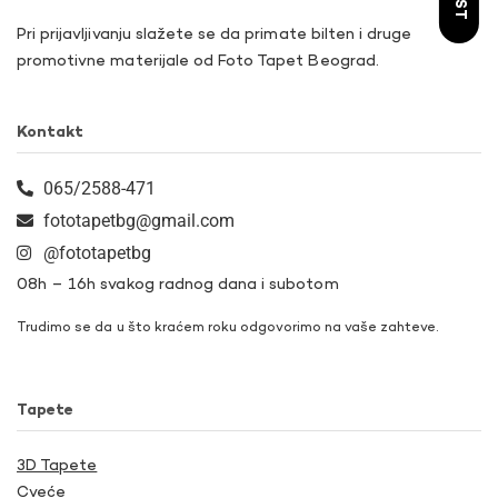
Pri prijavljivanju slažete se da primate bilten i druge
promotivne materijale od Foto Tapet Beograd.
Kontakt
065/2588-471
fototapetbg@gmail.com
@fototapetbg
08h – 16h svakog radnog dana i subotom
Trudimo se da u što kraćem roku odgovorimo na vaše zahteve.
Tapete
3D Tapete
Cveće