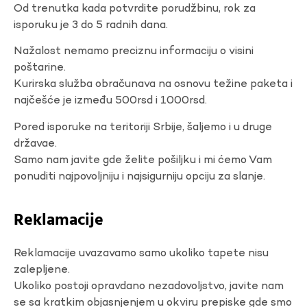
Od trenutka kada potvrdite porudžbinu, rok za
isporuku je 3 do 5 radnih dana.
Nažalost nemamo preciznu informaciju o visini
poštarine.
Kurirska služba obračunava na osnovu težine paketa i
najčešće je između 500rsd i 1000rsd.
Pored isporuke na teritoriji Srbije, šaljemo i u druge
državae.
Samo nam javite gde želite pošiljku i mi ćemo Vam
ponuditi najpovoljniju i najsigurniju opciju za slanje.
Reklamacije
Reklamacije uvazavamo samo ukoliko tapete nisu
zalepljene.
Ukoliko postoji opravdano nezadovoljstvo, javite nam
se sa kratkim objasnjenjem u okviru prepiske gde smo