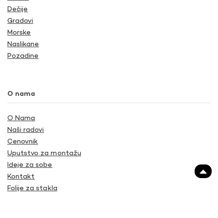
Dečije
Gradovi
Morske
Naslikane
Pozadine
O nama
O Nama
Naši radovi
Cenovnik
Uputstvo za montažu
Ideje za sobe
Kontakt
Folije za stakla