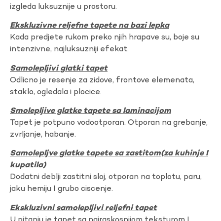
izgleda luksuznije u prostoru.
Ekskluzivne reljefne tapete na bazi lepka
Kada predjete rukom preko njih hrapave su, boje su
intenzivne, najluksuzniji efekat.
Samolepljivi glatki tapet
Odlicno je resenje za zidove, frontove elemenata,
staklo, ogledala i plocice.
Smolepljive glatke tapete sa laminacijom
Tapet je potpuno vodootporan. Otporan na grebanje,
zvrljanje, habanje.
Samolepljve glatke tapete sa zastitom(za kuhinje I
kupatila)
Dodatni deblji zastitni sloj, otporan na toplotu, paru,
jaku hemiju I grubo ciscenje.
Ekskluzivni samolepljivi reljefni tapet
U pitanju je tapet sa najraskosnijom teksturom I