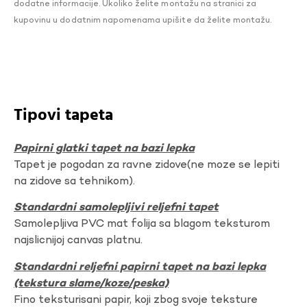
dodatne informacije. Ukoliko želite montažu na stranici za
kupovinu u dodatnim napomenama upišite da želite montažu.
Tipovi tapeta
Papirni glatki tapet na bazi lepka
Tapet je pogodan za ravne zidove(ne moze se lepiti
na zidove sa tehnikom).
Standardni samolepljivi reljefni tapet
Samolepljiva PVC mat folija sa blagom teksturom
najslicnijoj canvas platnu.
Standardni reljefni papirni tapet na bazi lepka
(tekstura slame/koze/peska)
Fino teksturisani papir, koji zbog svoje teksture