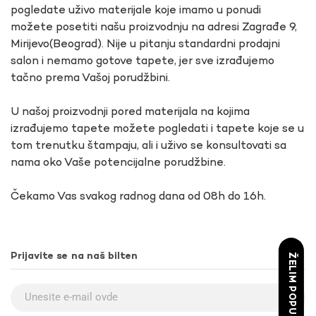
pogledate uživo materijale koje imamo u ponudi
možete posetiti našu proizvodnju na adresi Zagrađe 9,
Mirijevo(Beograd). Nije u pitanju standardni prodajni
salon i nemamo gotove tapete, jer sve izrađujemo
tačno prema Vašoj porudžbini.
U našoj proizvodnji pored materijala na kojima
izrađujemo tapete možete pogledati i tapete koje se u
tom trenutku štampaju, ali i uživo se konsultovati sa
nama oko Vaše potencijalne porudžbine.
Čekamo Vas svakog radnog dana od 08h do 16h.
Prijavite se na naš bilten
ŽELIM POPUST