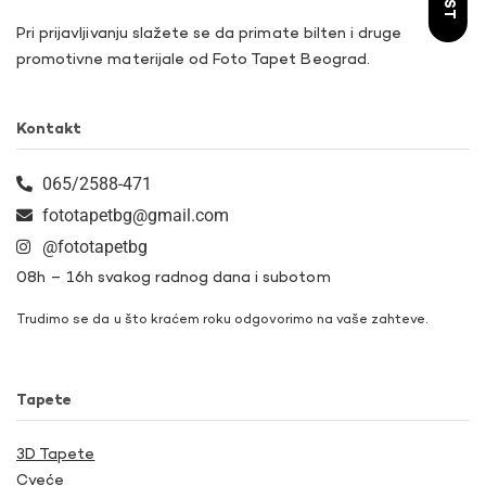
Pri prijavljivanju slažete se da primate bilten i druge
promotivne materijale od Foto Tapet Beograd.
Kontakt
065/2588-471
fototapetbg@gmail.com
@fototapetbg
08h – 16h svakog radnog dana i subotom
Trudimo se da u što kraćem roku odgovorimo na vaše zahteve.
Tapete
3D Tapete
Cveće