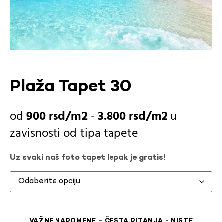
Plaža Tapet 30
900
rsd
-
3.800
rsd
u
zavisnosti od
tipa tapete
Uz svaki naš foto tapet lepak je gratis!
-
-
VAŽNE NAPOMENE
ČESTA PITANJA
NISTE