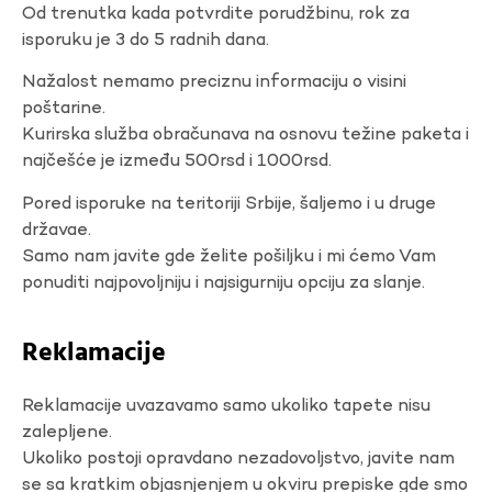
Od trenutka kada potvrdite porudžbinu, rok za
isporuku je 3 do 5 radnih dana.
Nažalost nemamo preciznu informaciju o visini
poštarine.
Kurirska služba obračunava na osnovu težine paketa i
najčešće je između 500rsd i 1000rsd.
Pored isporuke na teritoriji Srbije, šaljemo i u druge
državae.
Samo nam javite gde želite pošiljku i mi ćemo Vam
ponuditi najpovoljniju i najsigurniju opciju za slanje.
Reklamacije
Reklamacije uvazavamo samo ukoliko tapete nisu
zalepljene.
Ukoliko postoji opravdano nezadovoljstvo, javite nam
se sa kratkim objasnjenjem u okviru prepiske gde smo