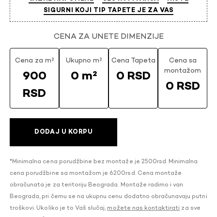
SIGURNI KOJI TIP TAPETE JE ZA VAS
CENA ZA UNETE DIMENZIJE
Cena za m²
Ukupno m²
Cena Tapeta
Cena sa
montažom
900
0 m²
0 RSD
0 RSD
RSD
DODAJ U KORPU
*Minimalna cena porudžbine bez montaže je 2500rsd. Minimalna
cena porudžbine sa montažom je 6200rsd. Cena montaže
obračunata je za teritoriju Beograda. Montaže radimo i van
Beograda, pri čemu se na ukupnu cenu dodatno obračunavaju putni
troškovi. Ukoliko je to Vaš slučaj,
možete nas kontaktirati
za sve