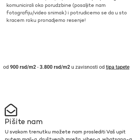
komunicirali oko porudzbine (posaljite nam
fotografiju/video snimak) i potrudicemo se da u sto
kracem roku pronadjemo resenje!
900
rsd
-
3.800
rsd
u zavisnosti od
tipa tapete
Pišite nam
U svakom trenutku možete nam proslediti Vaš upit
putem mail-a, društvenih mreža, viber-a, whatsapp-a