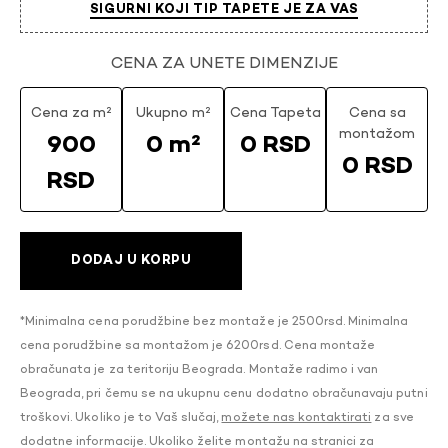
SIGURNI KOJI TIP TAPETE JE ZA VAS
CENA ZA UNETE DIMENZIJE
Cena za m²
Ukupno m²
Cena Tapeta
Cena sa
montažom
900
0 m²
0 RSD
0 RSD
RSD
DODAJ U KORPU
*Minimalna cena porudžbine bez montaže je 2500rsd. Minimalna
cena porudžbine sa montažom je 6200rsd. Cena montaže
obračunata je za teritoriju Beograda. Montaže radimo i van
Beograda, pri čemu se na ukupnu cenu dodatno obračunavaju putni
troškovi. Ukoliko je to Vaš slučaj,
možete nas kontaktirati
za sve
dodatne informacije. Ukoliko želite montažu na stranici za