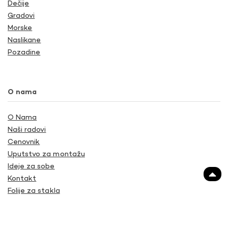
Dečije
Gradovi
Morske
Naslikane
Pozadine
O nama
O Nama
Naši radovi
Cenovnik
Uputstvo za montažu
Ideje za sobe
Kontakt
Folije za stakla