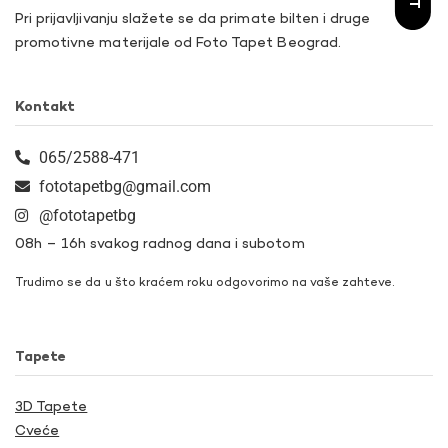
Pri prijavljivanju slažete se da primate bilten i druge
promotivne materijale od Foto Tapet Beograd.
Kontakt
065/2588-471
fototapetbg@gmail.com
@fototapetbg
08h – 16h svakog radnog dana i subotom
Trudimo se da u što kraćem roku odgovorimo na vaše zahteve.
Tapete
3D Tapete
Cveće