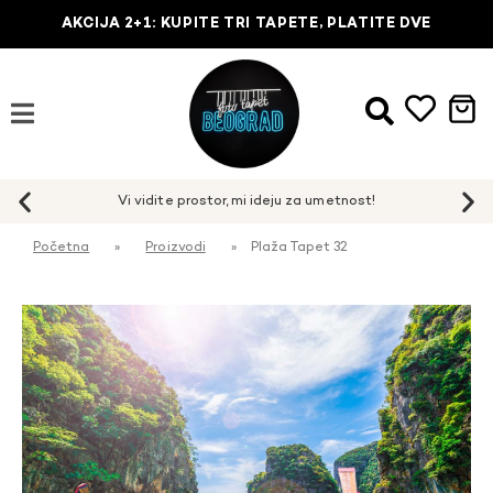
AKCIJA 2+1: KUPITE TRI TAPETE, PLATITE DVE
Početna
»
Proizvodi
»
Plaža Tapet 32