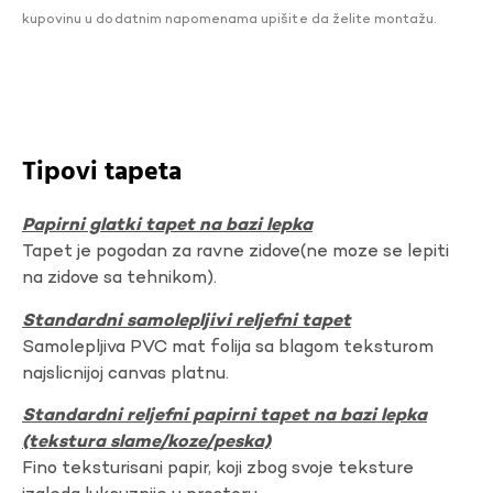
kupovinu u dodatnim napomenama upišite da želite montažu.
Tipovi tapeta
Papirni glatki tapet na bazi lepka
Tapet je pogodan za ravne zidove(ne moze se lepiti
na zidove sa tehnikom).
Standardni samolepljivi reljefni tapet
Samolepljiva PVC mat folija sa blagom teksturom
najslicnijoj canvas platnu.
Standardni reljefni papirni tapet na bazi lepka
(tekstura slame/koze/peska)
Fino teksturisani papir, koji zbog svoje teksture