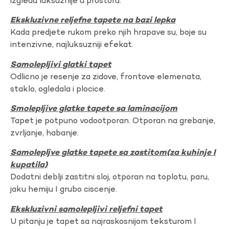
izgleda luksuznije u prostoru.
Ekskluzivne reljefne tapete na bazi lepka
Kada predjete rukom preko njih hrapave su, boje su
intenzivne, najluksuzniji efekat.
Samolepljivi glatki tapet
Odlicno je resenje za zidove, frontove elemenata,
staklo, ogledala i plocice.
Smolepljive glatke tapete sa laminacijom
Tapet je potpuno vodootporan. Otporan na grebanje,
zvrljanje, habanje.
Samolepljve glatke tapete sa zastitom(za kuhinje I
kupatila)
Dodatni deblji zastitni sloj, otporan na toplotu, paru,
jaku hemiju I grubo ciscenje.
Ekskluzivni samolepljivi reljefni tapet
U pitanju je tapet sa najraskosnijom teksturom I