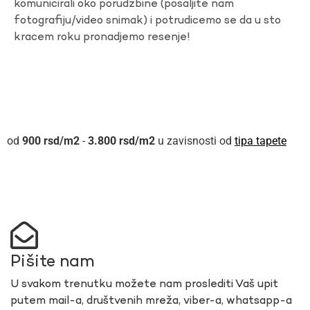
komunicirali oko porudzbine (posaljite nam
fotografiju/video snimak) i potrudicemo se da u sto
kracem roku pronadjemo resenje!
900
rsd
-
3.800
rsd
u zavisnosti od
tipa tapete
Pišite nam
U svakom trenutku možete nam proslediti Vaš upit
putem mail-a, društvenih mreža, viber-a, whatsapp-a