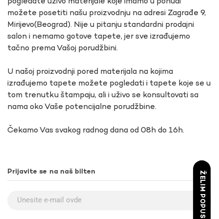
pogledate uživo materijale koje imamo u ponudi
možete posetiti našu proizvodnju na adresi Zagrađe 9,
Mirijevo(Beograd). Nije u pitanju standardni prodajni
salon i nemamo gotove tapete, jer sve izrađujemo
tačno prema Vašoj porudžbini.
U našoj proizvodnji pored materijala na kojima
izrađujemo tapete možete pogledati i tapete koje se u
tom trenutku štampaju, ali i uživo se konsultovati sa
nama oko Vaše potencijalne porudžbine.
Čekamo Vas svakog radnog dana od 08h do 16h.
Prijavite se na naš bilten
ŽELIM POPUST