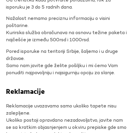
Od trenutka kada potvrdite porudžbinu, rok za
isporuku je 3 do 5 radnih dana.
Nažalost nemamo preciznu informaciju o visini
poštarine.
Kurirska služba obračunava na osnovu težine paketa i
najčešće je između 500rsd i 1000rsd.
Pored isporuke na teritoriji Srbije, šaljemo i u druge
državae.
Samo nam javite gde želite pošiljku i mi ćemo Vam
ponuditi najpovoljniju i najsigurniju opciju za slanje.
Reklamacije
Reklamacije uvazavamo samo ukoliko tapete nisu
zalepljene.
Ukoliko postoji opravdano nezadovoljstvo, javite nam
se sa kratkim objasnjenjem u okviru prepiske gde smo