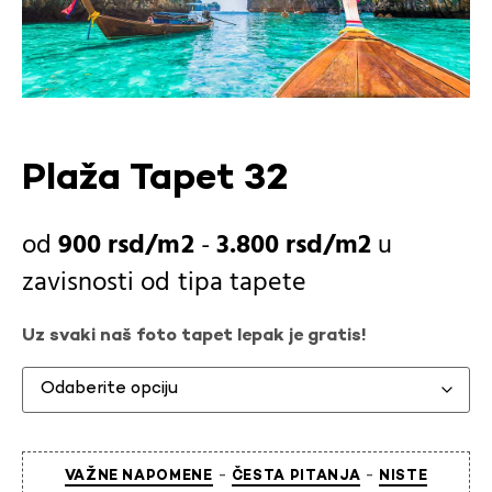
Plaža Tapet 32
900
rsd
-
3.800
rsd
u
zavisnosti od
tipa tapete
Uz svaki naš foto tapet lepak je gratis!
-
-
VAŽNE NAPOMENE
ČESTA PITANJA
NISTE