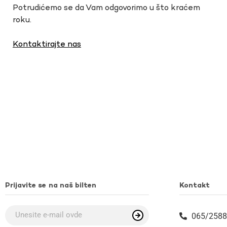
Potrudićemo se da Vam odgovorimo u što kraćem
roku.
Kontaktirajte nas
Prijavite se na naš bilten
Kontakt
065/2588