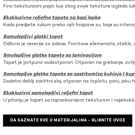
Fino teksturisani papir, koji zbog svoje teksture izgleda lu
Ekskluzivne reljefne tapete na bazi lepka
Kada predjete rukom preko njih hrapave su, boje su intenzi
Samolepljivi glatki tapet
Odlicno je resenje za zidove, frontove elemenata, staklo, o
Smolepljive glatke tapete sa laminacijom
Tapet je potpuno vodootporan. Otporan na grebanje, zvrlj
Samolepljve glatke tapete sa zastitom(za kuhinje I kup
Dodatni deblji zastitni sloj, otporan na toplotu, paru, jaku 
Ekskluzivni samolepljivi reljefni tapet
U pitanju je tapet sa najraskosnijom teksturom I najekskl
DA SAZNATE SVE O MATERIJALIMA - KLIKNITE OVDE