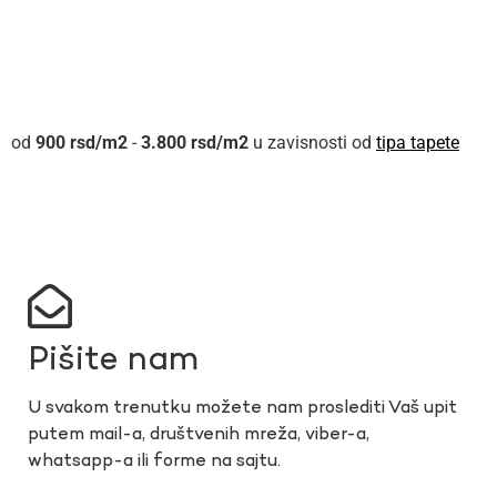
900
rsd
-
3.800
rsd
u zavisnosti od
tipa tapete
Pišite nam
U svakom trenutku možete nam proslediti Vaš upit
putem mail-a, društvenih mreža, viber-a,
whatsapp-a ili forme na sajtu.