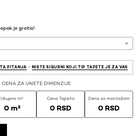
epak je gratis!
-
TA PITANJA
NISTE SIGURNI KOJI TIP TAPETE JE ZA VAS
CENA ZA UNETE DIMENZIJE
Ukupno m²
Cena Tapeta
Cena sa montažom
0 m²
0 RSD
0 RSD