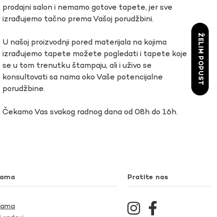
prodajni salon i nemamo gotove tapete, jer sve
izrađujemo tačno prema Vašoj porudžbini.
ŽELIM POPUST
U našoj proizvodnji pored materijala na kojima
izrađujemo tapete možete pogledati i tapete koje
se u tom trenutku štampaju, ali i uživo se
konsultovati sa nama oko Vaše potencijalne
porudžbine.
Čekamo Vas svakog radnog dana od 08h do 16h.
nama
Pratite nas
Nama