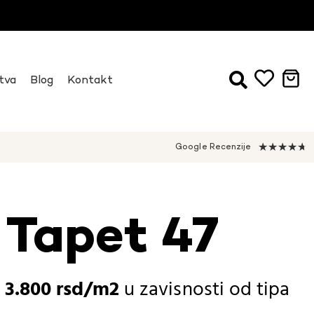
tva
Blog
Kontakt
★
★
★
★
★
Google Recenzije
 Tapet 47
-
3.800
rsd
u zavisnosti od
tipa