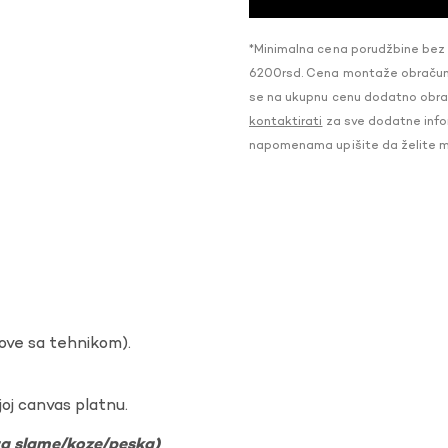
*Minimalna cena porudžbine bez
6200rsd. Cena montaže obračunat
se na ukupnu cenu dodatno obraču
kontaktirati
za sve dodatne infor
napomenama upišite da želite 
dove sa tehnikom).
oj canvas platnu.
ura slame/koze/peska)