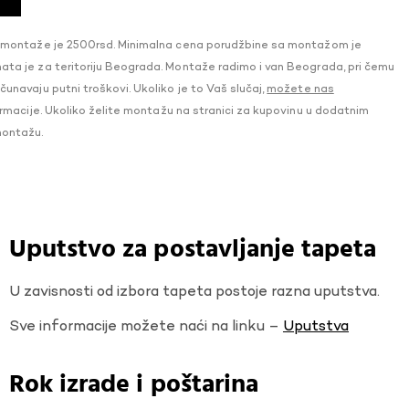
 montaže je 2500rsd. Minimalna cena porudžbine sa montažom je
a je za teritoriju Beograda. Montaže radimo i van Beograda, pri čemu
navaju putni troškovi. Ukoliko je to Vaš slučaj,
možete nas
macije. Ukoliko želite montažu na stranici za kupovinu u dodatnim
montažu.
Uputstvo za postavljanje tapeta
U zavisnosti od izbora tapeta postoje razna uputstva.
Sve informacije možete naći na linku –
Uputstva
Rok izrade i poštarina