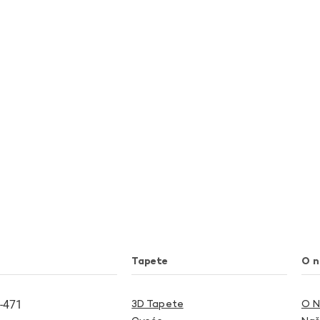
Tapete
O 
-471
3D Tapete
O 