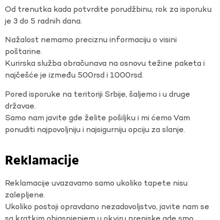
Od trenutka kada potvrdite porudžbinu, rok za isporuku
je 3 do 5 radnih dana.
Nažalost nemamo preciznu informaciju o visini
poštarine.
Kurirska služba obračunava na osnovu težine paketa i
najčešće je između 500rsd i 1000rsd.
Pored isporuke na teritoriji Srbije, šaljemo i u druge
državae.
Samo nam javite gde želite pošiljku i mi ćemo Vam
ponuditi najpovoljniju i najsigurniju opciju za slanje.
Reklamacije
Reklamacije uvazavamo samo ukoliko tapete nisu
zalepljene.
Ukoliko postoji opravdano nezadovoljstvo, javite nam se
sa kratkim objasnjenjem u okviru prepiske gde smo