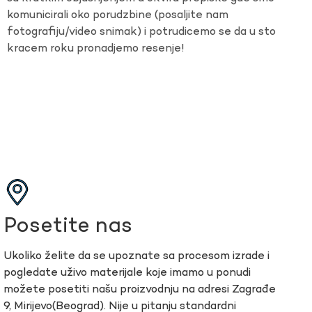
komunicirali oko porudzbine (posaljite nam
fotografiju/video snimak) i potrudicemo se da u sto
kracem roku pronadjemo resenje!
Posetite nas
Ukoliko želite da se upoznate sa procesom izrade i
pogledate uživo materijale koje imamo u ponudi
možete posetiti našu proizvodnju na adresi Zagrađe
9, Mirijevo(Beograd). Nije u pitanju standardni