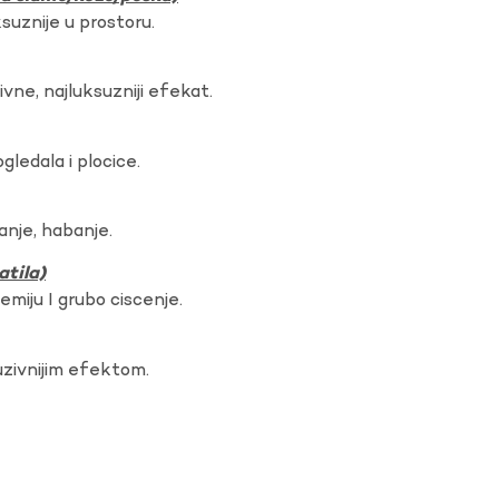
ksuznije u prostoru.
vne, najluksuzniji efekat.
gledala i plocice.
anje, habanje.
atila)
hemiju I grubo ciscenje.
uzivnijim efektom.