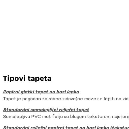
Tipovi tapeta
Papirni glatki tapet na bazi lepka
Tapet je pogodan za ravne zidove(ne moze se lepiti na zi
Standardni samolepljivi reljefni tapet
Samolepljiva PVC mat folija sa blagom teksturom najslicnij
Standardni reljefni papirni tapet na bazi lepka (tekst