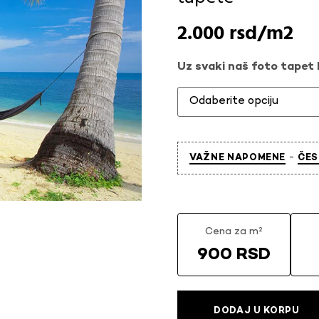
2.000
rsd
Uz svaki naš foto tapet l
-
VAŽNE NAPOMENE
ČES
Cena za m²
900 RSD
DODAJ U KORPU