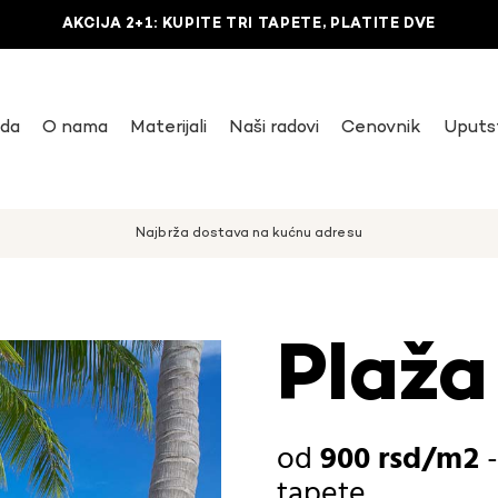
AKCIJA 2+1: KUPITE TRI TAPETE, PLATITE DVE
uda
O nama
Materijali
Naši radovi
Cenovnik
Uputs
Najbrža dostava na kućnu adresu
Plaža
900
rsd
tapete