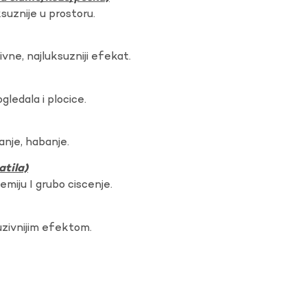
ksuznije u prostoru.
vne, najluksuzniji efekat.
gledala i plocice.
anje, habanje.
atila)
hemiju I grubo ciscenje.
uzivnijim efektom.