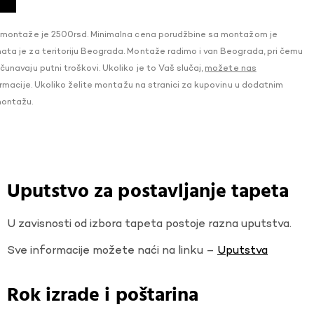
 montaže je 2500rsd. Minimalna cena porudžbine sa montažom je
a je za teritoriju Beograda. Montaže radimo i van Beograda, pri čemu
navaju putni troškovi. Ukoliko je to Vaš slučaj,
možete nas
macije. Ukoliko želite montažu na stranici za kupovinu u dodatnim
montažu.
Uputstvo za postavljanje tapeta
U zavisnosti od izbora tapeta postoje razna uputstva.
Sve informacije možete naći na linku –
Uputstva
Rok izrade i poštarina