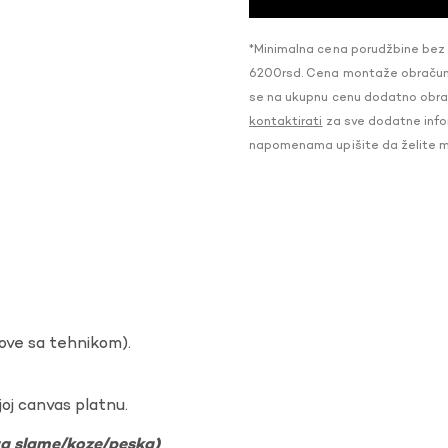
*Minimalna cena porudžbine bez
6200rsd. Cena montaže obračunat
se na ukupnu cenu dodatno obraču
kontaktirati
za sve dodatne infor
napomenama upišite da želite 
dove sa tehnikom).
oj canvas platnu.
ura slame/koze/peska)