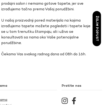
prodajni salon i nemamo gotove tapete, jer sve
izrađujemo tačno prema Vašoj porudžbini.
ŽELIM POPUST
U našoj proizvodnji pored materijala na kojima
izrađujemo tapete možete pogledati i tapete koje
se u tom trenutku štampaju, ali i uživo se
konsultovati sa nama oko Vaše potencijalne
porudžbine.
Čekamo Vas svakog radnog dana od 08h do 16h.
nama
Pratite nas
Nama