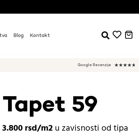
tva
Blog
Kontakt
★
★
★
★
★
Google Recenzije
 Tapet 59
-
3.800
rsd
u zavisnosti od
tipa