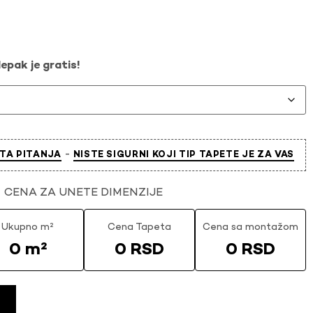
epak je gratis!
-
TA PITANJA
NISTE SIGURNI KOJI TIP TAPETE JE ZA VAS
CENA ZA UNETE DIMENZIJE
Ukupno m²
Cena Tapeta
Cena sa montažom
0 m²
0 RSD
0 RSD