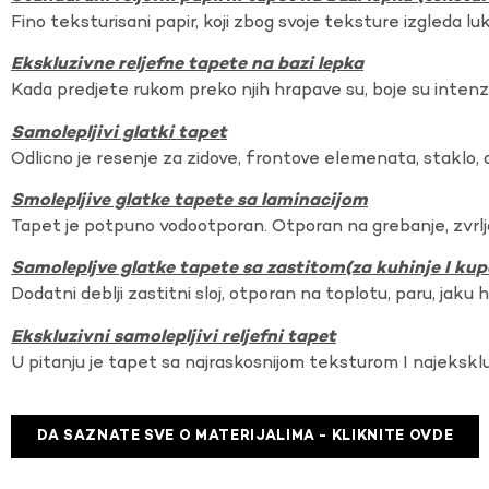
Fino teksturisani papir, koji zbog svoje teksture izgleda lu
Ekskluzivne reljefne tapete na bazi lepka
Kada predjete rukom preko njih hrapave su, boje su intenzi
Samolepljivi glatki tapet
Odlicno je resenje za zidove, frontove elemenata, staklo, o
Smolepljive glatke tapete sa laminacijom
Tapet je potpuno vodootporan. Otporan na grebanje, zvrlj
Samolepljve glatke tapete sa zastitom(za kuhinje I kup
Dodatni deblji zastitni sloj, otporan na toplotu, paru, jaku 
Ekskluzivni samolepljivi reljefni tapet
U pitanju je tapet sa najraskosnijom teksturom I najekskl
DA SAZNATE SVE O MATERIJALIMA - KLIKNITE OVDE