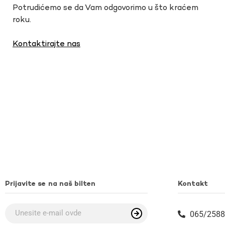
Potrudićemo se da Vam odgovorimo u što kraćem
roku.
Kontaktirajte nas
Prijavite se na naš bilten
Kontakt
065/2588