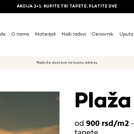
AKCIJA 2+1: KUPITE TRI TAPETE, PLATITE DVE
uda
O nama
Materijali
Naši radovi
Cenovnik
Uputs
Najbrža dostava na kućnu adresu
Plaža
900
rsd
tapete