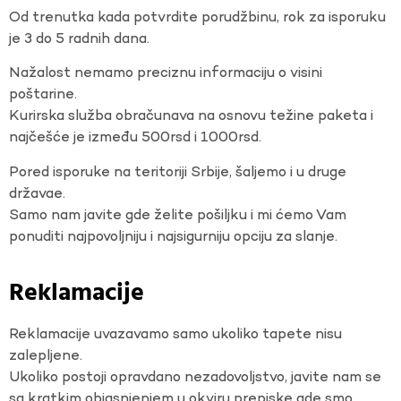
Od trenutka kada potvrdite porudžbinu, rok za isporuku
je 3 do 5 radnih dana.
Nažalost nemamo preciznu informaciju o visini
poštarine.
Kurirska služba obračunava na osnovu težine paketa i
najčešće je između 500rsd i 1000rsd.
Pored isporuke na teritoriji Srbije, šaljemo i u druge
državae.
Samo nam javite gde želite pošiljku i mi ćemo Vam
ponuditi najpovoljniju i najsigurniju opciju za slanje.
Reklamacije
Reklamacije uvazavamo samo ukoliko tapete nisu
zalepljene.
Ukoliko postoji opravdano nezadovoljstvo, javite nam se
sa kratkim objasnjenjem u okviru prepiske gde smo