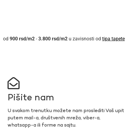
900
rsd
-
3.800
rsd
u zavisnosti od
tipa tapete
Pišite nam
U svakom trenutku možete nam proslediti Vaš upit
putem mail-a, društvenih mreža, viber-a,
whatsapp-a ili forme na sajtu.