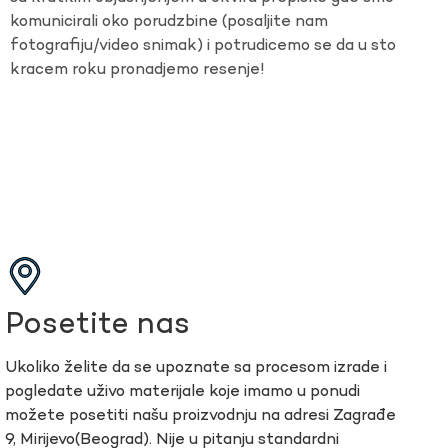
komunicirali oko porudzbine (posaljite nam
fotografiju/video snimak) i potrudicemo se da u sto
kracem roku pronadjemo resenje!
Posetite nas
Ukoliko želite da se upoznate sa procesom izrade i
pogledate uživo materijale koje imamo u ponudi
možete posetiti našu proizvodnju na adresi Zagrađe
9, Mirijevo(Beograd). Nije u pitanju standardni