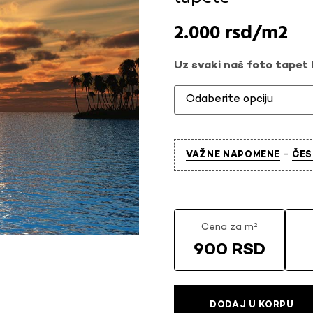
2.000
rsd
Uz svaki naš foto tapet l
-
VAŽNE NAPOMENE
ČES
Cena za m²
900 RSD
DODAJ U KORPU