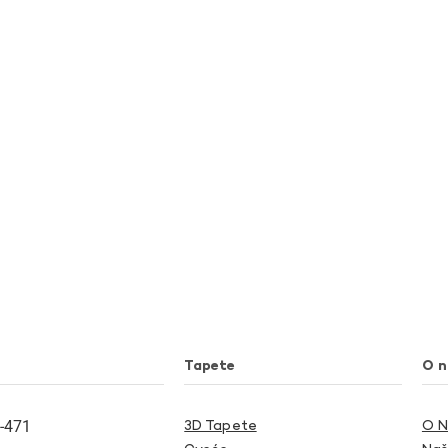
Tapete
O 
-471
3D Tapete
O 