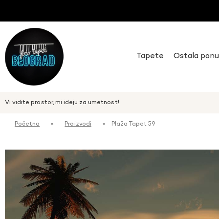
Tapete
Ostala pon
Vi vidite prostor, mi ideju za umetnost!
Početna
»
Proizvodi
»
Plaža Tapet 59