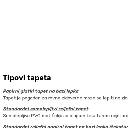
Tipovi tapeta
Papirni glatki tapet na bazi lepka
Tapet je pogodan za ravne zidove(ne moze se lepiti na zi
Standardni samolepljivi reljefni tapet
Samolepljiva PVC mat folija sa blagom teksturom najslicnij
Standardni reljefni papirni tapet na bazi lepka (tekst