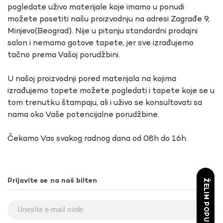
pogledate uživo materijale koje imamo u ponudi
možete posetiti našu proizvodnju na adresi Zagrađe 9,
Mirijevo(Beograd). Nije u pitanju standardni prodajni
salon i nemamo gotove tapete, jer sve izrađujemo
tačno prema Vašoj porudžbini.
U našoj proizvodnji pored materijala na kojima
izrađujemo tapete možete pogledati i tapete koje se u
tom trenutku štampaju, ali i uživo se konsultovati sa
nama oko Vaše potencijalne porudžbine.
Čekamo Vas svakog radnog dana od 08h do 16h.
Prijavite se na naš bilten
ŽELIM POPUST