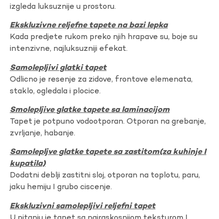
izgleda luksuznije u prostoru.
Ekskluzivne reljefne tapete na bazi lepka
Kada predjete rukom preko njih hrapave su, boje su
intenzivne, najluksuzniji efekat.
Samolepljivi glatki tapet
Odlicno je resenje za zidove, frontove elemenata,
staklo, ogledala i plocice.
Smolepljive glatke tapete sa laminacijom
Tapet je potpuno vodootporan. Otporan na grebanje,
zvrljanje, habanje.
Samolepljve glatke tapete sa zastitom(za kuhinje I
kupatila)
Dodatni deblji zastitni sloj, otporan na toplotu, paru,
jaku hemiju I grubo ciscenje.
Ekskluzivni samolepljivi reljefni tapet
U pitanju je tapet sa najraskosnijom teksturom I