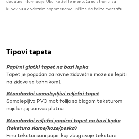
dodatne informacije. Ukoliko želite montažu na stranici za
kupovinu u dodatnim napomenama upišite da želite montažu.
Tipovi tapeta
Papirni glatki tapet na bazi lepka
Tapet je pogodan za ravne zidove(ne moze se lepiti
na zidove sa tehnikom).
Standardni samolepljivi reljefni tapet
Samolepljiva PVC mat folija sa blagom teksturom
najslicnijoj canvas platnu.
Standardni reljefni papirni tapet na bazi lepka
(tekstura slame/koze/peska)
Fino teksturisani papir, koji zbog svoje teksture