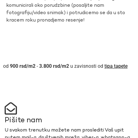
komunicirali oko porudzbine (posaljite nam
fotografiju/video snimak) i potrudicemo se da u sto
kracem roku pronadjemo resenje!
900
rsd
-
3.800
rsd
u zavisnosti od
tipa tapete
Pišite nam
U svakom trenutku možete nam proslediti Vaš upit
putem mail-a, društvenih mreža, viber-a, whatsapp-a