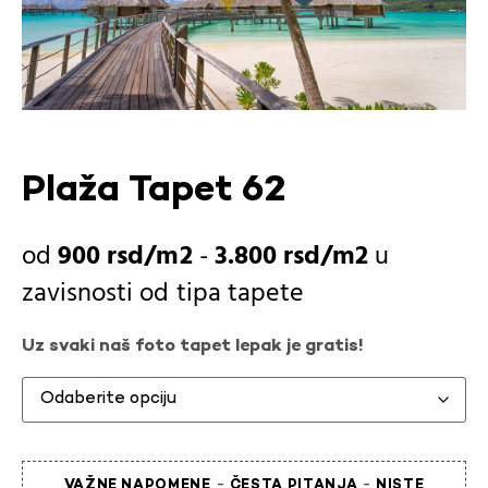
Plaža Tapet 62
900
rsd
-
3.800
rsd
u
zavisnosti od
tipa tapete
Uz svaki naš foto tapet lepak je gratis!
-
-
VAŽNE NAPOMENE
ČESTA PITANJA
NISTE