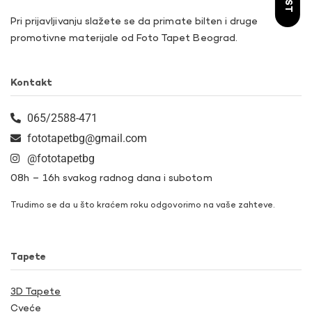
Pri prijavljivanju slažete se da primate bilten i druge
promotivne materijale od Foto Tapet Beograd.
Kontakt
065/2588-471
fototapetbg@gmail.com
@fototapetbg
08h – 16h svakog radnog dana i subotom
Trudimo se da u što kraćem roku odgovorimo na vaše zahteve.
Tapete
3D Tapete
Cveće