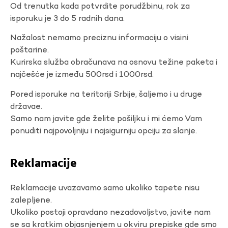
Od trenutka kada potvrdite porudžbinu, rok za
isporuku je 3 do 5 radnih dana.
Nažalost nemamo preciznu informaciju o visini
poštarine.
Kurirska služba obračunava na osnovu težine paketa i
najčešće je između 500rsd i 1000rsd.
Pored isporuke na teritoriji Srbije, šaljemo i u druge
državae.
Samo nam javite gde želite pošiljku i mi ćemo Vam
ponuditi najpovoljniju i najsigurniju opciju za slanje.
Reklamacije
Reklamacije uvazavamo samo ukoliko tapete nisu
zalepljene.
Ukoliko postoji opravdano nezadovoljstvo, javite nam
se sa kratkim objasnjenjem u okviru prepiske gde smo