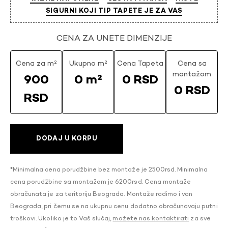
SIGURNI KOJI TIP TAPETE JE ZA VAS
CENA ZA UNETE DIMENZIJE
Cena za m²
Ukupno m²
Cena Tapeta
Cena sa
montažom
900
0 m²
0 RSD
0 RSD
RSD
DODAJ U KORPU
*Minimalna cena porudžbine bez montaže je 2500rsd. Minimalna
cena porudžbine sa montažom je 6200rsd. Cena montaže
obračunata je za teritoriju Beograda. Montaže radimo i van
Beograda, pri čemu se na ukupnu cenu dodatno obračunavaju putni
troškovi. Ukoliko je to Vaš slučaj,
možete nas kontaktirati
za sve