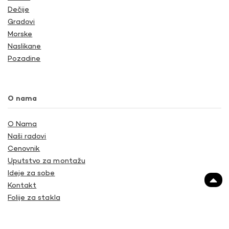
Dečije
Gradovi
Morske
Naslikane
Pozadine
O nama
O Nama
Naši radovi
Cenovnik
Uputstvo za montažu
Ideje za sobe
Kontakt
Folije za stakla